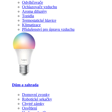
Odvlhčovače
Ochlazovače vzduchu
Aroma difuzéry
Topidla
Termostatické hlavice
Klimatizace
Příslušenství pro úpravu vzduchu
Dům a zahrada
Domovní zvonky
Robotické sekačky
Chytré zámky
Osvětlení