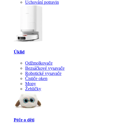
Uchování potravin
Úklid
Odžmolkovače
Bezsáčkové vysavače
Robotické vysavače
Čističe oken
Mopy
Žehličky
Péče o děti