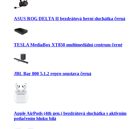
ASUS ROG DELTA II bezdrátová herní sluchátka černá
TESLA MediaBox XT850 multimediální centrum černé
JBL Bar 800 5.1.2 repro soustava černá
Apple AirPods (4th gen.) bezdrátová sluchátka s aktivním
potlačením hluku bílá