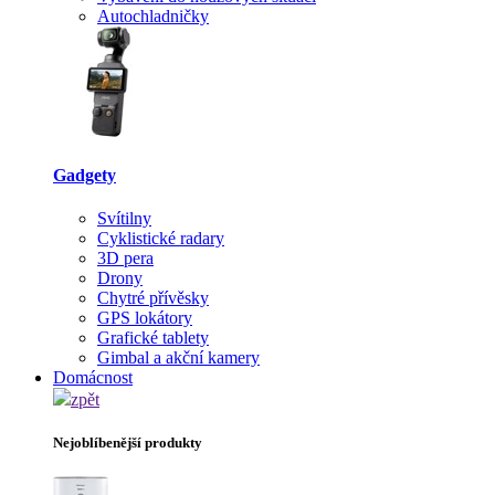
Autochladničky
Gadgety
Svítilny
Cyklistické radary
3D pera
Drony
Chytré přívěsky
GPS lokátory
Grafické tablety
Gimbal a akční kamery
Domácnost
zpět
Nejoblíbenější produkty