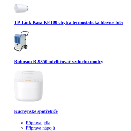
TP-Link Kasa KE100 chytrá termostatická hlavice bílá
Rohnson R-9350 odvlhčovač vzduchu modrý
Kuchyňské spotřebiče
Příprava jídla
Příprava nápojů