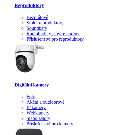
Reproduktory
Bezdrátové
Stolní reproduktory
Soundbary
Radiobudíky, chytré hodiny
Příslušenství pro reproduktory
Digitální kamery
Foto
Akční a outdoorové
IP kamery
Webkamery
Stabilizátory
Příslušenství pro kamery