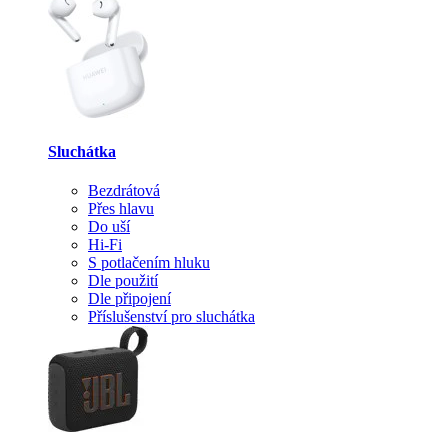
Sluchátka
Bezdrátová
Přes hlavu
Do uší
Hi-Fi
S potlačením hluku
Dle použití
Dle připojení
Příslušenství pro sluchátka