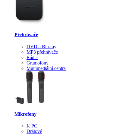
Přehrávače
DVD a Blu-ray
MP3 přehrávače
Rádia
Gramofony
Multimediální centra
Mikrofony
K PC
Drátové