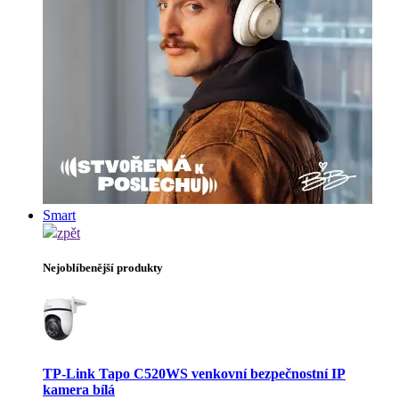
Smart
zpět
Nejoblíbenější produkty
TP-Link Tapo C520WS venkovní bezpečnostní IP
kamera bílá