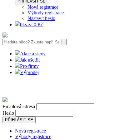
PŘIHLÁSIT SE
Nová registrace
Výhody registrace
Nastavit heslo
0ks za 0 Kč
Akce a slevy
Jak ušetřit
Pro firmy
Výprodej
Emailová adresa
Heslo
PŘIHLÁSIT SE
Nová registrace
Výhody registrace