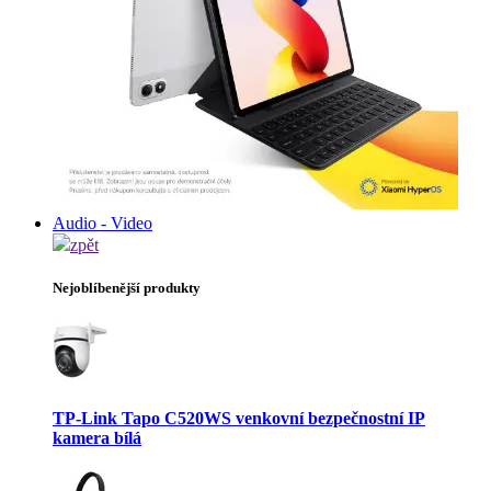
Audio - Video
zpět
Nejoblíbenější produkty
TP-Link Tapo C520WS venkovní bezpečnostní IP
kamera bílá