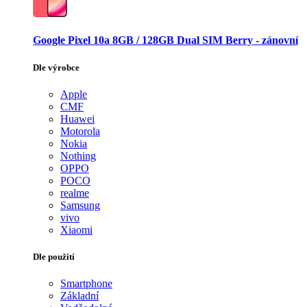
Google Pixel 10a 8GB / 128GB Dual SIM Berry - zánovní
Dle výrobce
Apple
CMF
Huawei
Motorola
Nokia
Nothing
OPPO
POCO
realme
Samsung
vivo
Xiaomi
Dle použití
Smartphone
Základní