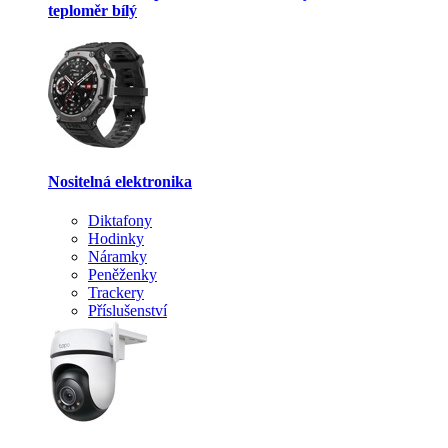
teploměr bílý
Nositelná elektronika
Diktafony
Hodinky
Náramky
Peněženky
Trackery
Příslušenství