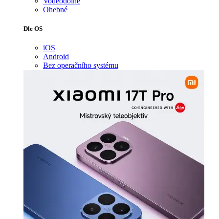
Voděodolné
Ohebné
Dle OS
iOS
Android
Bez operačního systému