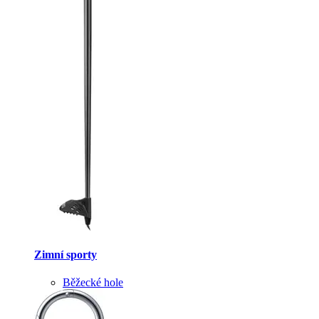
Zimní sporty
Běžecké hole