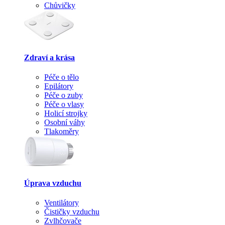
Chůvičky
Zdraví a krása
Péče o tělo
Epilátory
Péče o zuby
Péče o vlasy
Holicí strojky
Osobní váhy
Tlakoměry
Úprava vzduchu
Ventilátory
Čističky vzduchu
Zvlhčovače