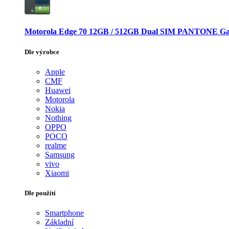
Motorola Edge 70 12GB / 512GB Dual SIM PANTONE Ga
Dle výrobce
Apple
CMF
Huawei
Motorola
Nokia
Nothing
OPPO
POCO
realme
Samsung
vivo
Xiaomi
Dle použití
Smartphone
Základní