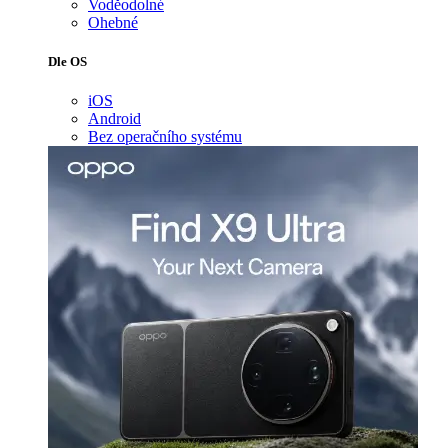
Voděodolné
Ohebné
Dle OS
iOS
Android
Bez operačního systému