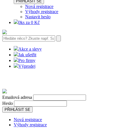
PŘIHLÁSIT SE
Nová registrace
Výhody registrace
Nastavit heslo
0ks za 0 Kč
Akce a slevy
Jak ušetřit
Pro firmy
Výprodej
Emailová adresa
Heslo
PŘIHLÁSIT SE
Nová registrace
Výhody registrace