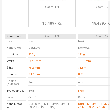
Xiaomi 17T
Xiaomi 17
16.489,- Kč
18.489,- K
Konstrukce
Xiaomi 17T
Xiaomi 17
Stav
Nový
Nový
Konstrukce
Dotyková
Dotyková
Hmotnost
200 g
191 g
Výška
157,6 mm
151,1 mm
Šířka
75,2 mm
71,8 mm
Hloubka
8,17 mm
8,06 mm
Odolné
Ano
Ano
(outdoor)
Typ odolnosti
IP68
IP68
Barva
Černá
Černá
Konfigurace
Dual SIM (SIM1 + SIM2 / SIM1 +
Dual SIM (SIM1 + SIM2 /
karet
eSIM / eSIM + eSIM)
eSIM / eSIM + eSIM)