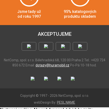
Jsme tady už
95% katalogových
od roku 1997
produktu skladem
AKCEPTUJEME
NetComp, spol. s r.o.
Bělehradská 68, 120 00 Praha 2
Tel.: +420 724
850 672
Email:
dotazy@huramobil.cz
Po-Pá 10-18 hod.
Copyright © 1997 - 2026 NetComp, spol. s r.o.
webDesign By:
PESL.NAME