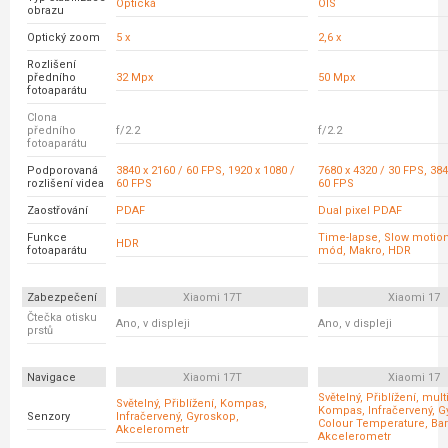
Optická
OIS
obrazu
Optický zoom
5 x
2,6 x
Rozlišení
předního
32 Mpx
50 Mpx
fotoaparátu
Clona
předního
f/2.2
f/2.2
fotoaparátu
Podporovaná
3840 x 2160 / 60 FPS, 1920 x 1080 /
7680 x 4320 / 30 FPS, 384
rozlišení videa
60 FPS
60 FPS
Zaostřování
PDAF
Dual pixel PDAF
Funkce
Time-lapse, Slow motion
HDR
fotoaparátu
mód, Makro, HDR
Zabezpečení
Xiaomi 17T
Xiaomi 17
Čtečka otisku
Ano, v displeji
Ano, v displeji
prstů
Navigace
Xiaomi 17T
Xiaomi 17
Světelný, Přiblížení, mult
Světelný, Přiblížení, Kompas,
Kompas, Infračervený, G
Senzory
Infračervený, Gyroskop,
Colour Temperature, Ba
Akcelerometr
Akcelerometr