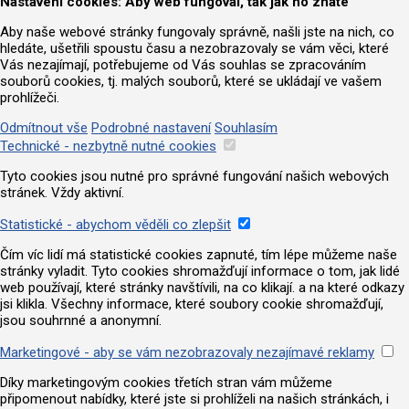
Nastavení cookies: Aby web fungoval, tak jak ho znáte
Aby naše webové stránky fungovaly správně, našli jste na nich, co
hledáte, ušetřili spoustu času a nezobrazovaly se vám věci, které
Vás nezajímají, potřebujeme od Vás souhlas se zpracováním
souborů cookies, tj. malých souborů, které se ukládají ve vašem
prohlížeči.
Odmítnout vše
Podrobné nastavení
Souhlasím
Technické - nezbytně nutné cookies
Tyto cookies jsou nutné pro správné fungování našich webových
stránek. Vždy aktivní.
Statistické - abychom věděli co zlepšit
Čím víc lidí má statistické cookies zapnuté, tím lépe můžeme naše
stránky vyladit. Tyto cookies shromažďují informace o tom, jak lidé
web používají, které stránky navštívili, na co klikají. a na které odkazy
jsi klikla. Všechny informace, které soubory cookie shromažďují,
jsou souhrnné a anonymní.
Marketingové - aby se vám nezobrazovaly nezajímavé reklamy
Díky marketingovým cookies třetích stran vám můžeme
připomenout nabídky, které jste si prohlíželi na našich stránkách, i