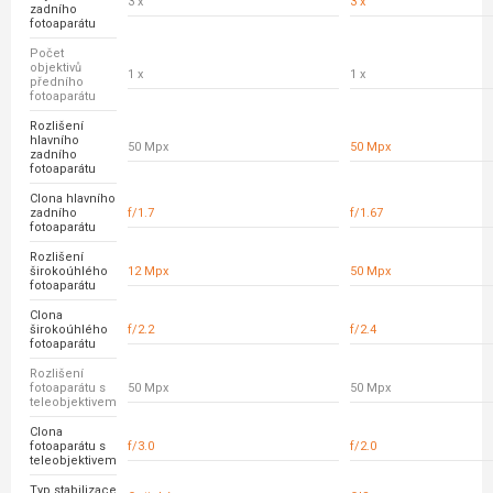
3 x
3 x
zadního
fotoaparátu
Počet
objektivů
1 x
1 x
předního
fotoaparátu
Rozlišení
hlavního
50 Mpx
50 Mpx
zadního
fotoaparátu
Clona hlavního
zadního
f/1.7
f/1.67
fotoaparátu
Rozlišení
širokoúhlého
12 Mpx
50 Mpx
fotoaparátu
Clona
širokoúhlého
f/2.2
f/2.4
fotoaparátu
Rozlišení
fotoaparátu s
50 Mpx
50 Mpx
teleobjektivem
Clona
fotoaparátu s
f/3.0
f/2.0
teleobjektivem
Typ stabilizace