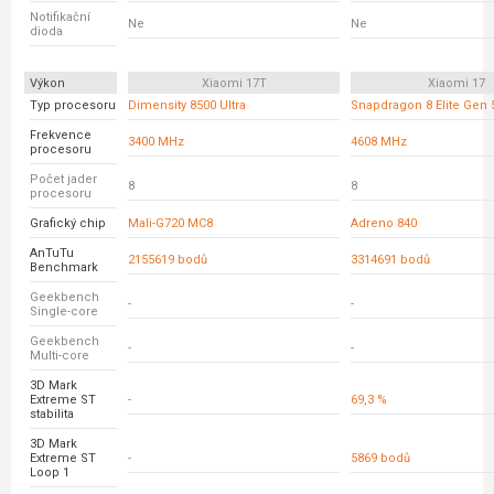
Notifikační
Ne
Ne
dioda
Výkon
Xiaomi 17T
Xiaomi 17
Typ procesoru
Dimensity 8500 Ultra
Snapdragon 8 Elite Gen 
Frekvence
3400 MHz
4608 MHz
procesoru
Počet jader
8
8
procesoru
Grafický chip
Mali-G720 MC8
Adreno 840
AnTuTu
2155619 bodů
3314691 bodů
Benchmark
Geekbench
-
-
Single-core
Geekbench
-
-
Multi-core
3D Mark
Extreme ST
-
69,3 %
stabilita
3D Mark
Extreme ST
-
5869 bodů
Loop 1