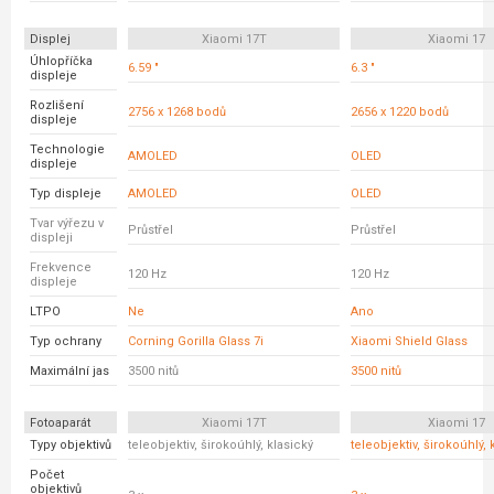
Displej
Xiaomi 17T
Xiaomi 17
Úhlopříčka
6.59 "
6.3 "
displeje
Rozlišení
2756 x 1268 bodů
2656 x 1220 bodů
displeje
Technologie
AMOLED
OLED
displeje
Typ displeje
AMOLED
OLED
Tvar výřezu v
Průstřel
Průstřel
displeji
Frekvence
120 Hz
120 Hz
displeje
LTPO
Ne
Ano
Typ ochrany
Corning Gorilla Glass 7i
Xiaomi Shield Glass
Maximální jas
3500 nitů
3500 nitů
Fotoaparát
Xiaomi 17T
Xiaomi 17
Typy objektivů
teleobjektiv, širokoúhlý, klasický
teleobjektiv, širokoúhlý, 
Počet
objektivů