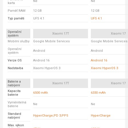
Ne
Ne
karta
Paměť RAM
12 GB
12 GB
Typ paměti
UFS 4.1
UFS 4.1
Operační
Xiaomi 17T
Xiaomi 17
systém
Mobilní služby
Google Mobile Services
Google Mobile Services
Operační
Android
Android
systém
Verze OS
Android 16
Android 16
Nadstavba
Xiaomi HyperOS 3
Xiaomi HyperOS 3
Baterie a
Xiaomi 17T
Xiaomi 17
nabíjení
Kapacita
6500 mAh
6330 mAh
baterie
Vyměnitelná
Ne
Ne
baterie
Standard
HyperCharge;PD 3;PPS
HyperCharge
nabíjení
Max. výkon