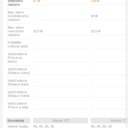
drátového
67 W
100 W
nabíjení
Max. výkon
bezdrátového
-
50 W
nabíjení
Max. výkon
reverzního
22,5 W
22,5 W
nabíjení
PCMARK -
-
-
celková výdrž
Výdrž baterie
(Průchod
-
-
webu)
Výdrž baterie
-
-
(Editace videa)
Výdrž baterie
-
-
(Editace textu)
Výdrž baterie
-
-
(Editace fotek)
Výdrž baterie
-
-
(Práce s daty)
Konektivita
Xiaomi 17T
Xiaomi 17
Datové služby
5G, 4G, 3G, 2G
5G, 4G, 3G, 2G