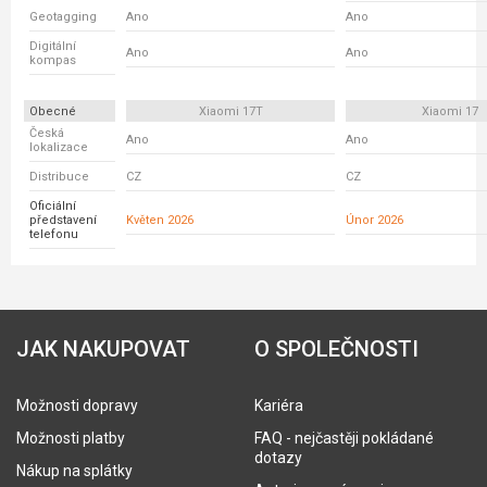
Geotagging
Ano
Ano
Digitální
Ano
Ano
kompas
Obecné
Xiaomi 17T
Xiaomi 17
Česká
Ano
Ano
lokalizace
Distribuce
CZ
CZ
Oficiální
představení
Květen 2026
Únor 2026
telefonu
JAK NAKUPOVAT
O SPOLEČNOSTI
Možnosti dopravy
Kariéra
Možnosti platby
FAQ - nejčastěji pokládané
dotazy
Nákup na splátky