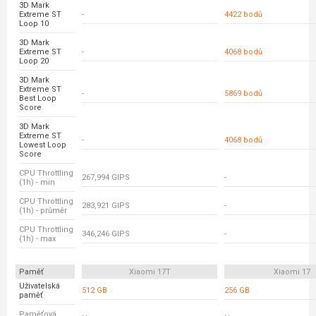
3D Mark
Extreme ST
-
4422 bodů
Loop 10
3D Mark
Extreme ST
-
4068 bodů
Loop 20
3D Mark
Extreme ST
-
5869 bodů
Best Loop
Score
3D Mark
Extreme ST
-
4068 bodů
Lowest Loop
Score
CPU Throttling
267,994 GIPS
-
(1h) - min
CPU Throttling
283,921 GIPS
-
(1h) - průměr
CPU Throttling
346,246 GIPS
-
(1h) - max
Paměť
Xiaomi 17T
Xiaomi 17
Uživatelská
512 GB
256 GB
paměť
Paměťová