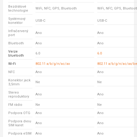
Bezdrátové
WiFi, NFC, GPS, Bluetooth
WiFi, NFC, GPS, Bluetoot
technologie
Systémový
USB-C
USB-C
konektor
Infračervený
Ano
Ano
port
Bluetooth
Ano
Ano
Verze
6.0
6.0
bluetooth
Wi-Fi
802.11 a/b/g/n/ac/ax
802.11 a/b/g/n/ac/ax/b
NFC
Ano
Ano
Konektor jack
Ne
Ne
3,5mm
Stereo
Ano
Ano
reproduktory
FM rádio
Ne
Ne
Podpora OTG
Ano
Ano
Podpora dvou
Ano
Ano
SIM karet
Podpora eSIM
Ano
Ano