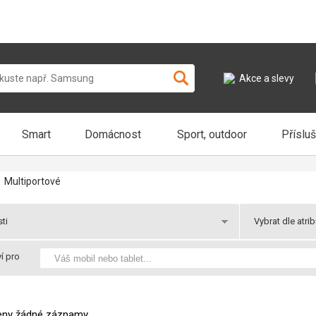
Akce a slevy
Smart
Domácnost
Sport, outdoor
Příslu
Multiportové
ti
Vybrat dle atri
y
Novinky
í pro
Skladem
 k odběru
Praha 2 v útery k odběru
Akce
 Vás
Balíkem ve středu u Vás
Dárek
zeny žádné záznamy