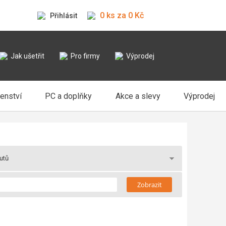
0 ks za 0 Kč
Přihlásit
Jak ušetřit
Pro firmy
Výprodej
šenství
PC a doplňky
Akce a slevy
Výprodej
butů