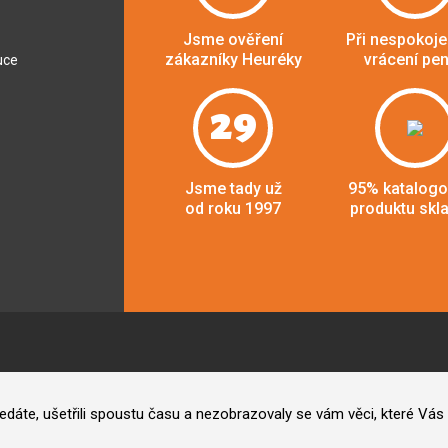
Jsme ověření
Při nespokoje
zákazníky Heuréky
vrácení pe
uce
29
Jsme tady už
95% katalog
od roku 1997
produktu skl
hledáte, ušetřili spoustu času a nezobrazovaly se vám věci, které V