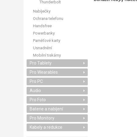
Thunderbolt
Nabíječky
Ochrana telefonu
Handsfree
Powerbanky
Paměťové karty
Usnadnění
Mobilní tiskárny
Pro Tablety
Pro Wearables
Pro PC
Audio
Pro Foto
Baterie a nabíjení
Pro Monitory
Kabely a redukce