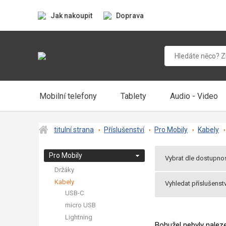
Jak nakoupit
Doprava
Mobilní telefony
Tablety
Audio - Video
titulní strana
Příslušenství
Pro Mobily
Kabely
Pro Mobily
Vybrat dle dostupnos
Držáky
Všechny produkt
Kabely
Vyhledat příslušenstv
Praha 2 v pondělí
USB-C
Balíkem v útery u
micro USB
Lightning
Bohužel nebyly nale