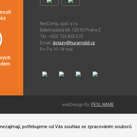
nosti
něz
NetComp, spol. s r.o.
Bělehradská 68, 120 00 Praha 2
Tel.: +420 724 850 672
Email:
dotazy@huramobil.cz
Po-Pá 10-18 hod.
ových
adem
webDesign By:
PESL.NAME
ás nezajímají, potřebujeme od Vás souhlas se zpracováním souborů