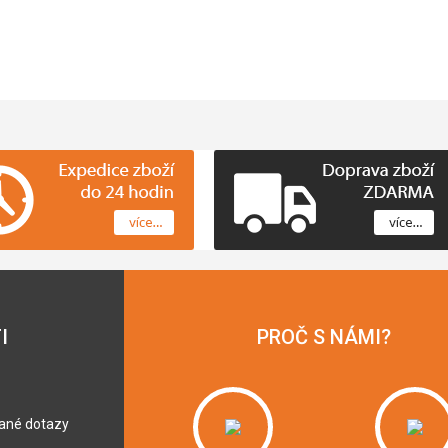
I
PROČ S NÁMI?
dané dotazy