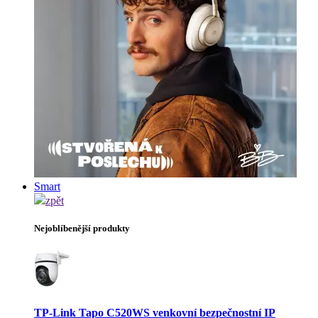
Smart
zpět
Nejoblíbenější produkty
TP-Link Tapo C520WS venkovní bezpečnostní IP