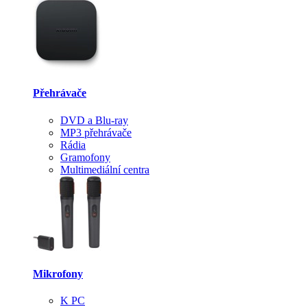
Přehrávače
DVD a Blu-ray
MP3 přehrávače
Rádia
Gramofony
Multimediální centra
Mikrofony
K PC