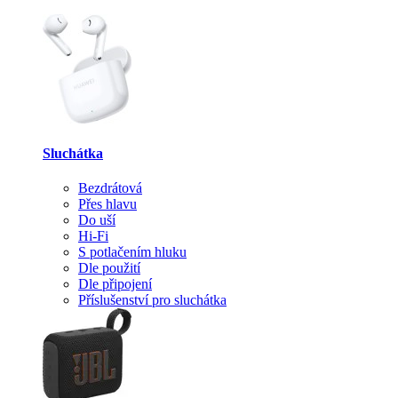
Sluchátka
Bezdrátová
Přes hlavu
Do uší
Hi-Fi
S potlačením hluku
Dle použití
Dle připojení
Příslušenství pro sluchátka