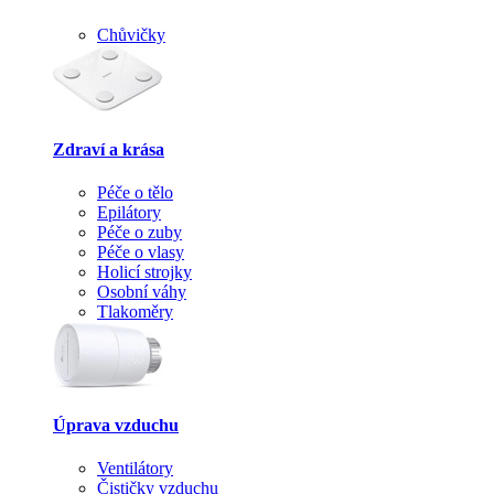
Chůvičky
Zdraví a krása
Péče o tělo
Epilátory
Péče o zuby
Péče o vlasy
Holicí strojky
Osobní váhy
Tlakoměry
Úprava vzduchu
Ventilátory
Čističky vzduchu