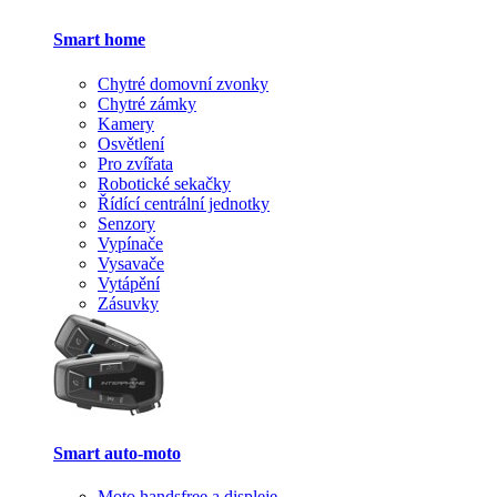
Smart home
Chytré domovní zvonky
Chytré zámky
Kamery
Osvětlení
Pro zvířata
Robotické sekačky
Řídící centrální jednotky
Senzory
Vypínače
Vysavače
Vytápění
Zásuvky
Smart auto-moto
Moto handsfree a displeje