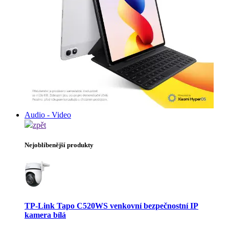
Audio - Video
zpět
Nejoblíbenější produkty
TP-Link Tapo C520WS venkovní bezpečnostní IP
kamera bílá