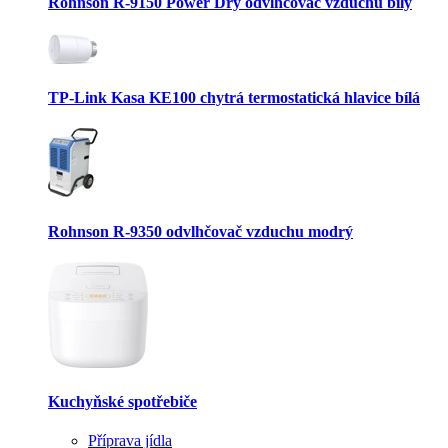
Rohnson R-9150 Power Dry odvlhčovač vzduchu bílý
TP-Link Kasa KE100 chytrá termostatická hlavice bílá
Rohnson R-9350 odvlhčovač vzduchu modrý
Kuchyňské spotřebiče
Příprava jídla