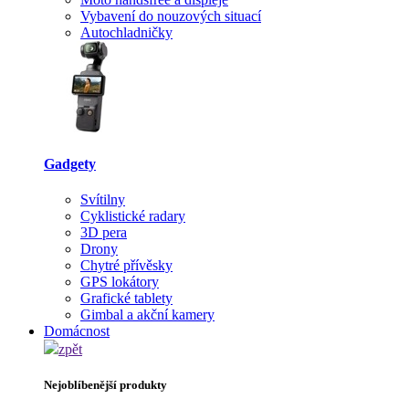
Vybavení do nouzových situací
Autochladničky
Gadgety
Svítilny
Cyklistické radary
3D pera
Drony
Chytré přívěsky
GPS lokátory
Grafické tablety
Gimbal a akční kamery
Domácnost
zpět
Nejoblíbenější produkty