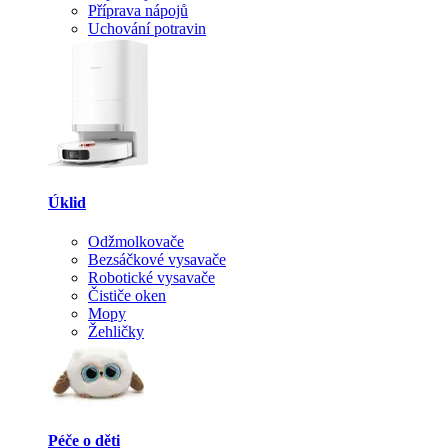
Příprava nápojů
Uchování potravin
Úklid
Odžmolkovače
Bezsáčkové vysavače
Robotické vysavače
Čističe oken
Mopy
Žehličky
Péče o děti