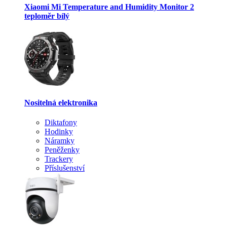
Xiaomi Mi Temperature and Humidity Monitor 2
teploměr bílý
Nositelná elektronika
Diktafony
Hodinky
Náramky
Peněženky
Trackery
Příslušenství