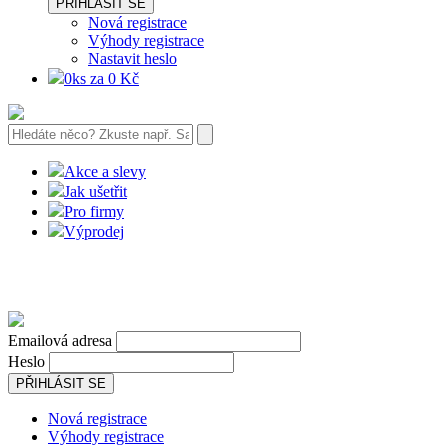
PŘIHLÁSIT SE
Nová registrace
Výhody registrace
Nastavit heslo
0ks za 0 Kč
Akce a slevy
Jak ušetřit
Pro firmy
Výprodej
Emailová adresa
Heslo
PŘIHLÁSIT SE
Nová registrace
Výhody registrace