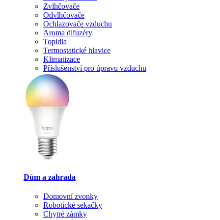
Zvlhčovače
Odvlhčovače
Ochlazovače vzduchu
Aroma difuzéry
Topidla
Termostatické hlavice
Klimatizace
Příslušenství pro úpravu vzduchu
Dům a zahrada
Domovní zvonky
Robotické sekačky
Chytré zámky