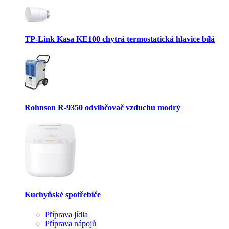
TP-Link Kasa KE100 chytrá termostatická hlavice bílá
Rohnson R-9350 odvlhčovač vzduchu modrý
Kuchyňské spotřebiče
Příprava jídla
Příprava nápojů