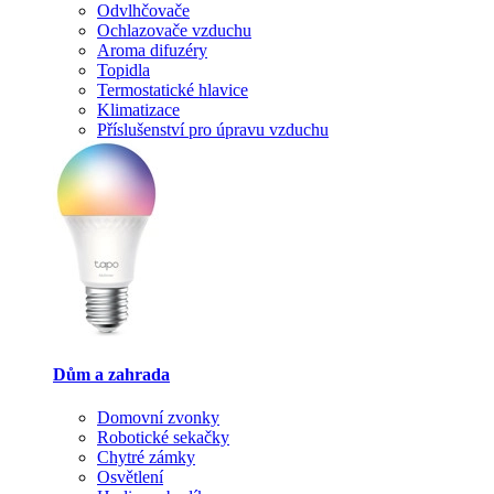
Odvlhčovače
Ochlazovače vzduchu
Aroma difuzéry
Topidla
Termostatické hlavice
Klimatizace
Příslušenství pro úpravu vzduchu
Dům a zahrada
Domovní zvonky
Robotické sekačky
Chytré zámky
Osvětlení