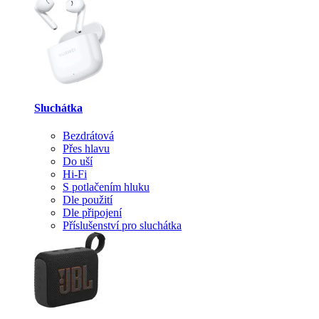
Sluchátka
Bezdrátová
Přes hlavu
Do uší
Hi-Fi
S potlačením hluku
Dle použití
Dle připojení
Příslušenství pro sluchátka