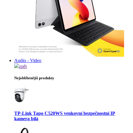
Audio - Video
zpět
Nejoblíbenější produkty
TP-Link Tapo C520WS venkovní bezpečnostní IP
kamera bílá