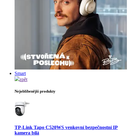
Smart
zpět
Nejoblíbenější produkty
TP-Link Tapo C520WS venkovní bezpečnostní IP
kamera bílá