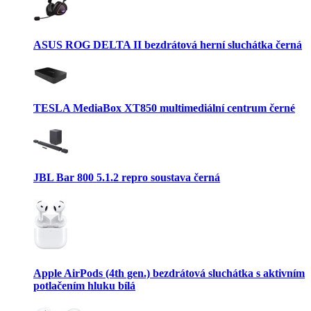
ASUS ROG DELTA II bezdrátová herní sluchátka černá
TESLA MediaBox XT850 multimediální centrum černé
JBL Bar 800 5.1.2 repro soustava černá
Apple AirPods (4th gen.) bezdrátová sluchátka s aktivním
potlačením hluku bílá