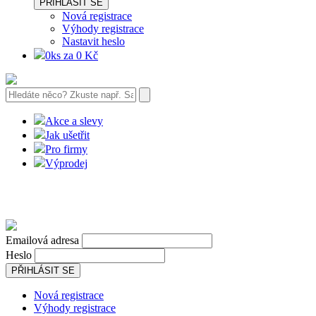
PŘIHLÁSIT SE
Nová registrace
Výhody registrace
Nastavit heslo
0ks za 0 Kč
Akce a slevy
Jak ušetřit
Pro firmy
Výprodej
Emailová adresa
Heslo
PŘIHLÁSIT SE
Nová registrace
Výhody registrace