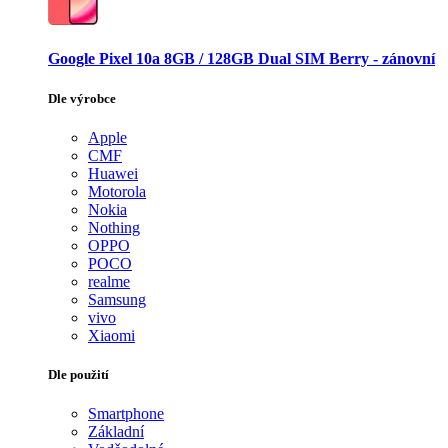
Google Pixel 10a 8GB / 128GB Dual SIM Berry - zánovní
Dle výrobce
Apple
CMF
Huawei
Motorola
Nokia
Nothing
OPPO
POCO
realme
Samsung
vivo
Xiaomi
Dle použití
Smartphone
Základní