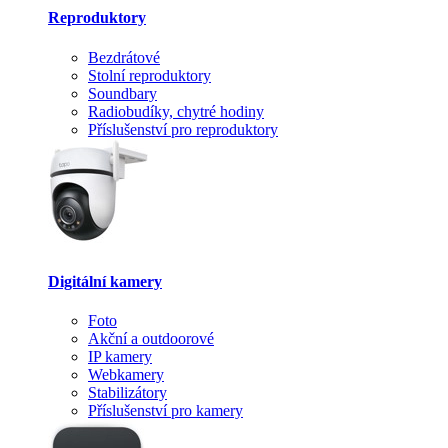
Reproduktory
Bezdrátové
Stolní reproduktory
Soundbary
Radiobudíky, chytré hodiny
Příslušenství pro reproduktory
Digitální kamery
Foto
Akční a outdoorové
IP kamery
Webkamery
Stabilizátory
Příslušenství pro kamery