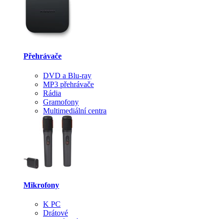
Přehrávače
DVD a Blu-ray
MP3 přehrávače
Rádia
Gramofony
Multimediální centra
Mikrofony
K PC
Drátové