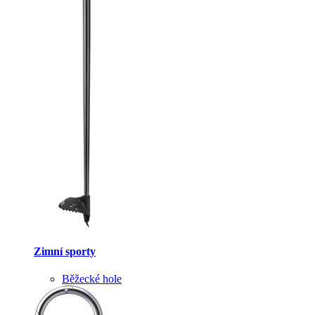
Zimní sporty
Běžecké hole