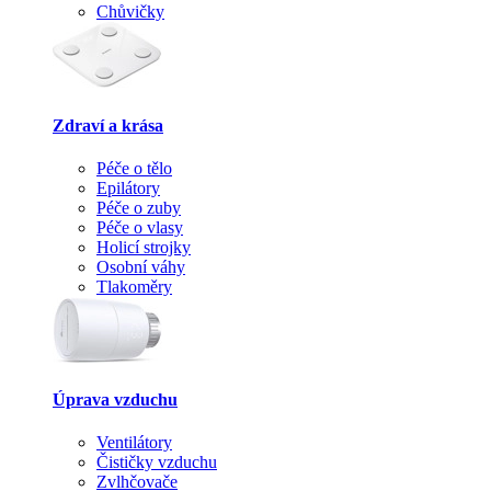
Chůvičky
Zdraví a krása
Péče o tělo
Epilátory
Péče o zuby
Péče o vlasy
Holicí strojky
Osobní váhy
Tlakoměry
Úprava vzduchu
Ventilátory
Čističky vzduchu
Zvlhčovače