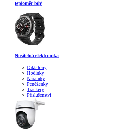
teploměr bílý
Nositelná elektronika
Diktafony
Hodinky
Náramky
Peněženky
Trackery
Příslušenství