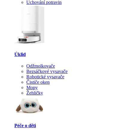
Uchování potravin
Úklid
Odžmolkovače
Bezsáčkové vysavače
Robotické vysavače
Čističe oken
Mopy
Žehličky
Péče o děti