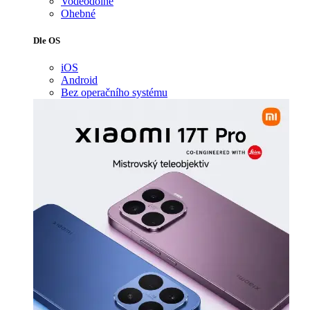
Voděodolné
Ohebné
Dle OS
iOS
Android
Bez operačního systému