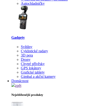
Autochladničky
Gadgety
Svítilny
Cyklistické radary
3D pera
Drony
Chytré přívěsky
GPS lokátory
Grafické tablety
Gimbal a akční kamery
Domácnost
zpět
Nejoblíbenější produkty