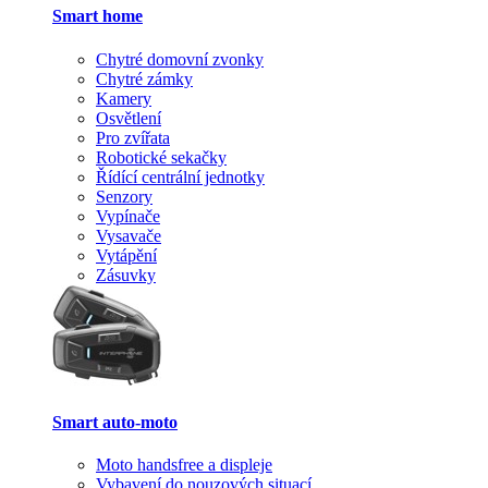
Smart home
Chytré domovní zvonky
Chytré zámky
Kamery
Osvětlení
Pro zvířata
Robotické sekačky
Řídící centrální jednotky
Senzory
Vypínače
Vysavače
Vytápění
Zásuvky
Smart auto-moto
Moto handsfree a displeje
Vybavení do nouzových situací