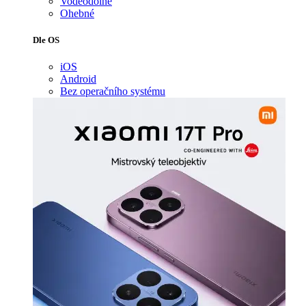
Voděodolné
Ohebné
Dle OS
iOS
Android
Bez operačního systému