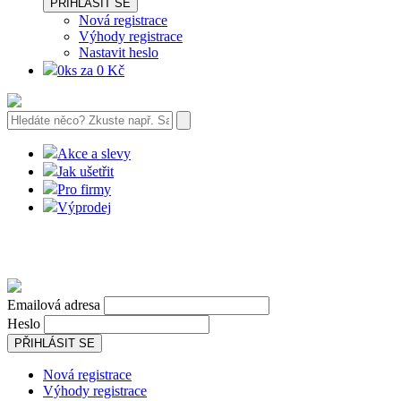
PŘIHLÁSIT SE
Nová registrace
Výhody registrace
Nastavit heslo
0ks za 0 Kč
Akce a slevy
Jak ušetřit
Pro firmy
Výprodej
Emailová adresa
Heslo
PŘIHLÁSIT SE
Nová registrace
Výhody registrace