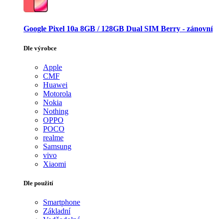
Google Pixel 10a 8GB / 128GB Dual SIM Berry - zánovní
Dle výrobce
Apple
CMF
Huawei
Motorola
Nokia
Nothing
OPPO
POCO
realme
Samsung
vivo
Xiaomi
Dle použití
Smartphone
Základní