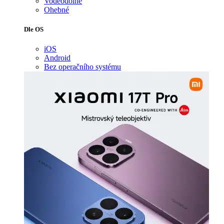
Voděodolné
Ohebné
Dle OS
iOS
Android
Bez operačního systému