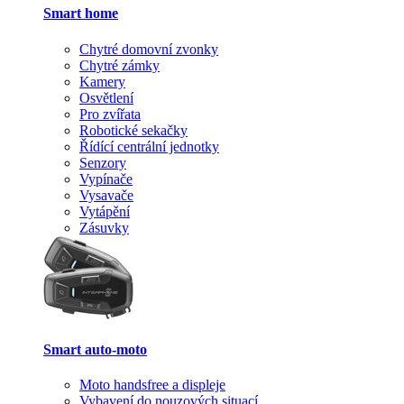
Smart home
Chytré domovní zvonky
Chytré zámky
Kamery
Osvětlení
Pro zvířata
Robotické sekačky
Řídící centrální jednotky
Senzory
Vypínače
Vysavače
Vytápění
Zásuvky
Smart auto-moto
Moto handsfree a displeje
Vybavení do nouzových situací