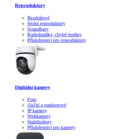
Reproduktory
Bezdrátové
Stolní reproduktory
Soundbary
Radiobudíky, chytré hodiny
Příslušenství pro reproduktory
Digitální kamery
Foto
Akční a outdoorové
IP kamery
Webkamery
Stabilizátory
Příslušenství pro kamery