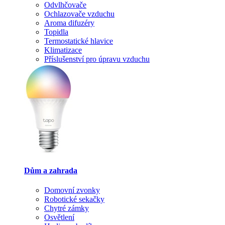
Odvlhčovače
Ochlazovače vzduchu
Aroma difuzéry
Topidla
Termostatické hlavice
Klimatizace
Příslušenství pro úpravu vzduchu
Dům a zahrada
Domovní zvonky
Robotické sekačky
Chytré zámky
Osvětlení