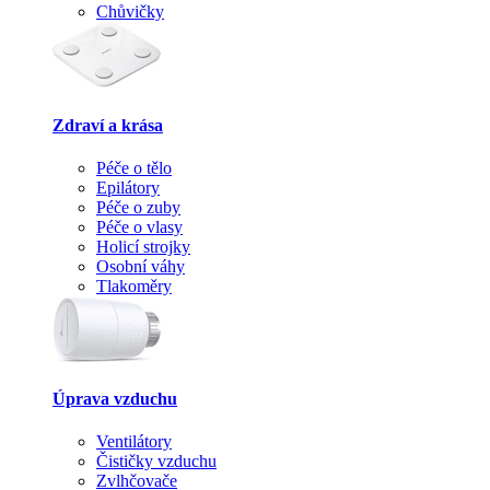
Chůvičky
Zdraví a krása
Péče o tělo
Epilátory
Péče o zuby
Péče o vlasy
Holicí strojky
Osobní váhy
Tlakoměry
Úprava vzduchu
Ventilátory
Čističky vzduchu
Zvlhčovače