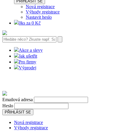
PŘIHLÁSIT SE
Nová registrace
Výhody registrace
Nastavit heslo
0ks za 0 Kč
Akce a slevy
Jak ušetřit
Pro firmy
Výprodej
Emailová adresa
Heslo
PŘIHLÁSIT SE
Nová registrace
Výhody registrace