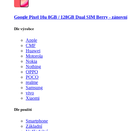
Google Pixel 10a 8GB / 128GB Dual SIM Berry - zánovní
Dle výrobce
Apple
CMF
Huawei
Motorola
Nokia
Nothing
OPPO
POCO
realme
Samsung
vivo
Xiaomi
Dle použití
Smartphone
Základní