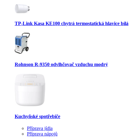
TP-Link Kasa KE100 chytrá termostatická hlavice bílá
Rohnson R-9350 odvlhčovač vzduchu modrý
Kuchyňské spotřebiče
Příprava jídla
Příprava nápojů