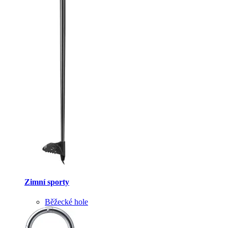
Zimní sporty
Běžecké hole