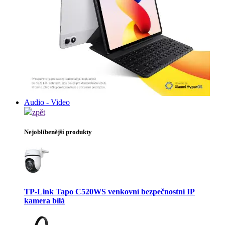
Audio - Video
zpět
Nejoblíbenější produkty
TP-Link Tapo C520WS venkovní bezpečnostní IP
kamera bílá