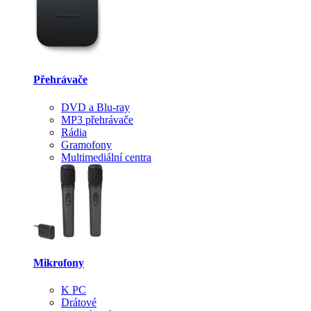
Přehrávače
DVD a Blu-ray
MP3 přehrávače
Rádia
Gramofony
Multimediální centra
Mikrofony
K PC
Drátové