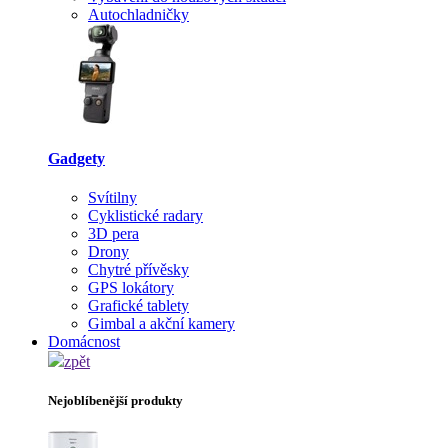
Autochladničky
Gadgety
Svítilny
Cyklistické radary
3D pera
Drony
Chytré přívěsky
GPS lokátory
Grafické tablety
Gimbal a akční kamery
Domácnost
zpět
Nejoblíbenější produkty