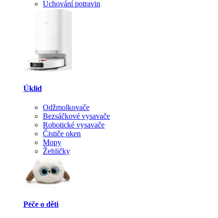
Uchování potravin
Úklid
Odžmolkovače
Bezsáčkové vysavače
Robotické vysavače
Čističe oken
Mopy
Žehličky
Péče o děti