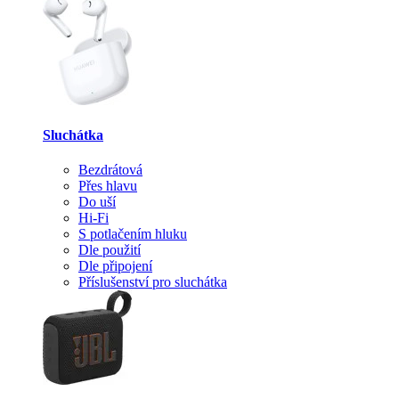
Sluchátka
Bezdrátová
Přes hlavu
Do uší
Hi-Fi
S potlačením hluku
Dle použití
Dle připojení
Příslušenství pro sluchátka