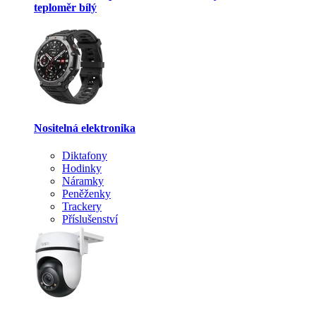
teploměr bílý
Nositelná elektronika
Diktafony
Hodinky
Náramky
Peněženky
Trackery
Příslušenství