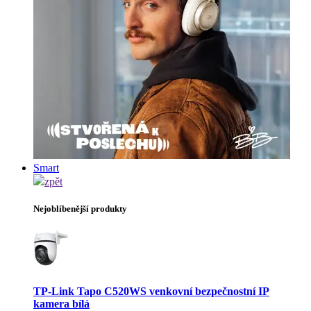
Smart
zpět
Nejoblíbenější produkty
TP-Link Tapo C520WS venkovní bezpečnostní IP
kamera bílá