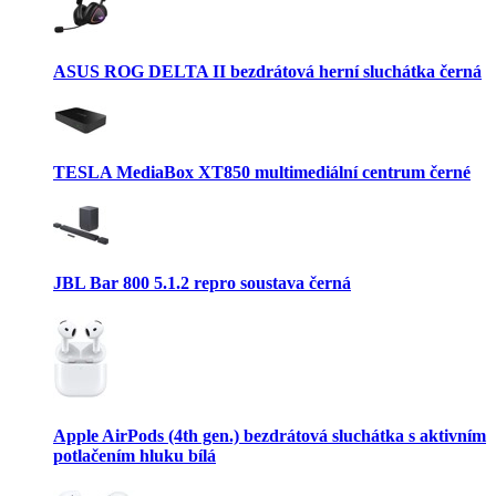
ASUS ROG DELTA II bezdrátová herní sluchátka černá
TESLA MediaBox XT850 multimediální centrum černé
JBL Bar 800 5.1.2 repro soustava černá
Apple AirPods (4th gen.) bezdrátová sluchátka s aktivním
potlačením hluku bílá