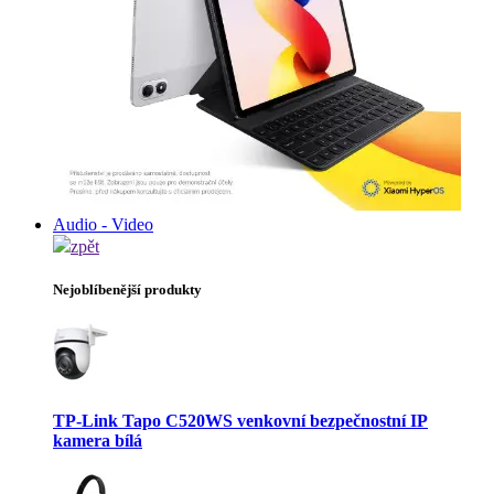
Audio - Video
zpět
Nejoblíbenější produkty
TP-Link Tapo C520WS venkovní bezpečnostní IP
kamera bílá