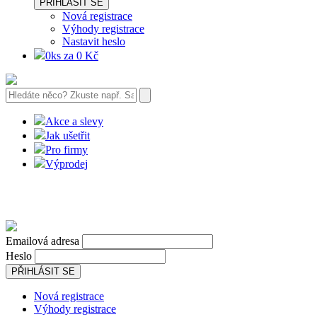
PŘIHLÁSIT SE
Nová registrace
Výhody registrace
Nastavit heslo
0ks za 0 Kč
Akce a slevy
Jak ušetřit
Pro firmy
Výprodej
Emailová adresa
Heslo
PŘIHLÁSIT SE
Nová registrace
Výhody registrace