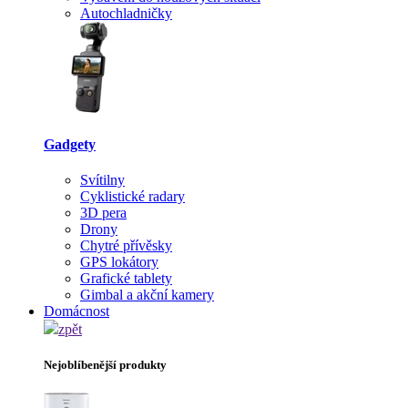
Autochladničky
Gadgety
Svítilny
Cyklistické radary
3D pera
Drony
Chytré přívěsky
GPS lokátory
Grafické tablety
Gimbal a akční kamery
Domácnost
zpět
Nejoblíbenější produkty