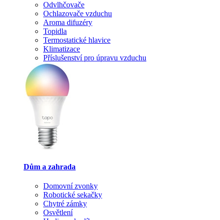
Odvlhčovače
Ochlazovače vzduchu
Aroma difuzéry
Topidla
Termostatické hlavice
Klimatizace
Příslušenství pro úpravu vzduchu
Dům a zahrada
Domovní zvonky
Robotické sekačky
Chytré zámky
Osvětlení