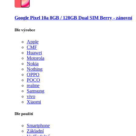
Google Pixel 10a 8GB / 128GB Dual SIM Berry - zánovní
Dle výrobce
Apple
CMF
Huawei
Motorola
Nokia
Nothing
OPPO
POCO
realme
Samsung
vivo
Xiaomi
Dle použití
Smartphone
Základní