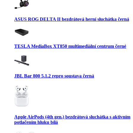
ASUS ROG DELTA II bezdrátová herní sluchátka černá
TESLA MediaBox XT850 multimediální centrum černé
JBL Bar 800 5.1.2 repro soustava černá
Apple AirPods (4th gen.) bezdrátová sluchátka s aktivním
potlačením hluku bílá