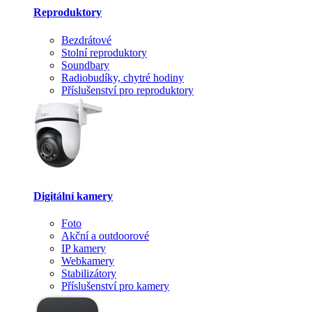
Reproduktory
Bezdrátové
Stolní reproduktory
Soundbary
Radiobudíky, chytré hodiny
Příslušenství pro reproduktory
Digitální kamery
Foto
Akční a outdoorové
IP kamery
Webkamery
Stabilizátory
Příslušenství pro kamery