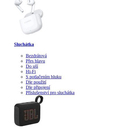
Sluchátka
Bezdrátová
Přes hlavu
Do uší
Hi-Fi
S potlačením hluku
Dle použití
Dle připojení
Příslušenství pro sluchátka