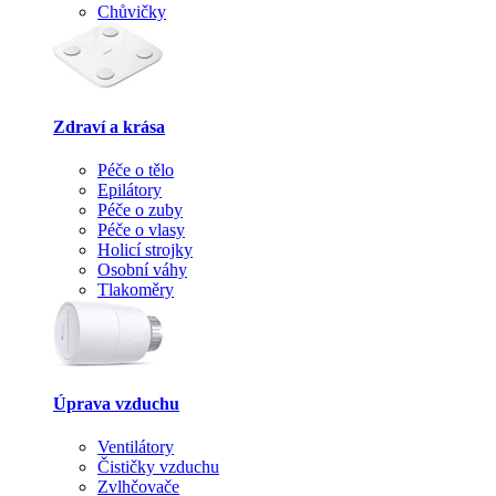
Chůvičky
Zdraví a krása
Péče o tělo
Epilátory
Péče o zuby
Péče o vlasy
Holicí strojky
Osobní váhy
Tlakoměry
Úprava vzduchu
Ventilátory
Čističky vzduchu
Zvlhčovače