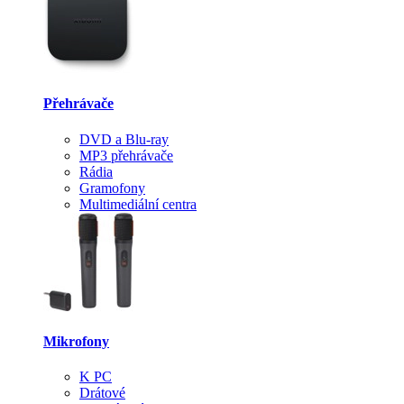
Přehrávače
DVD a Blu-ray
MP3 přehrávače
Rádia
Gramofony
Multimediální centra
Mikrofony
K PC
Drátové