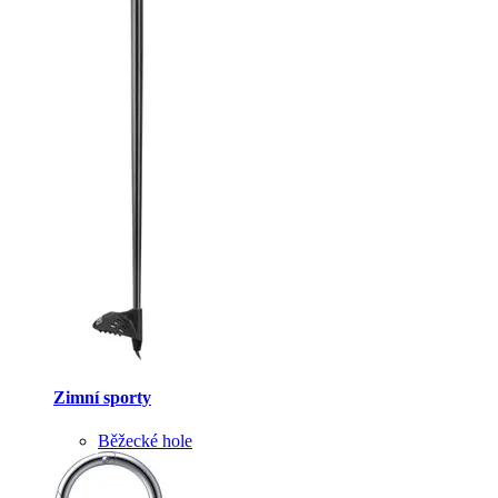
Zimní sporty
Běžecké hole