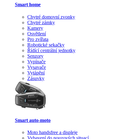
Smart home
Chytré domovní zvonky
Chytré zámky
Kamery
Osvětlení
Pro zvířata
Robotické sekačky
Řídící centrální jednotky
Senzory
Vypínače
Vysavače
Vytápění
Zásuvky
Smart auto-moto
Moto handsfree a displeje
Vybavení do nouzových situací