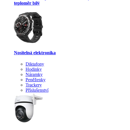
teploměr bílý
Nositelná elektronika
Diktafony
Hodinky
Náramky
Peněženky
Trackery
Příslušenství