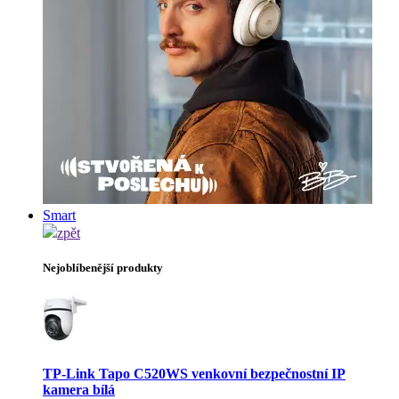
Smart
zpět
Nejoblíbenější produkty
TP-Link Tapo C520WS venkovní bezpečnostní IP
kamera bílá