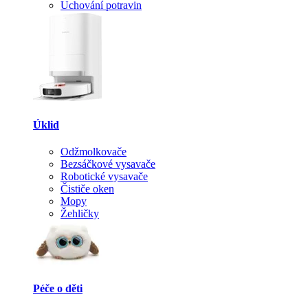
Uchování potravin
Úklid
Odžmolkovače
Bezsáčkové vysavače
Robotické vysavače
Čističe oken
Mopy
Žehličky
Péče o děti