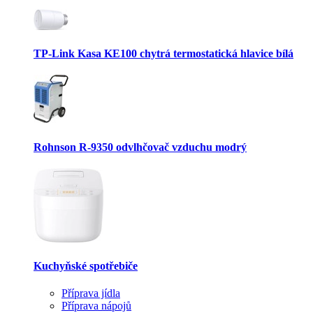
TP-Link Kasa KE100 chytrá termostatická hlavice bílá
Rohnson R-9350 odvlhčovač vzduchu modrý
Kuchyňské spotřebiče
Příprava jídla
Příprava nápojů