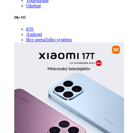
Voděodolné
Ohebné
Dle OS
iOS
Android
Bez operačního systému