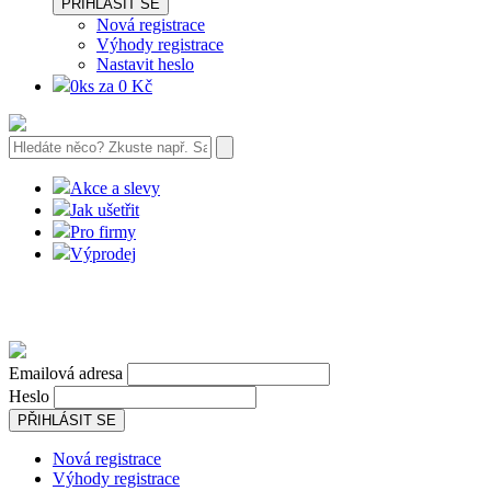
PŘIHLÁSIT SE
Nová registrace
Výhody registrace
Nastavit heslo
0ks za 0 Kč
Akce a slevy
Jak ušetřit
Pro firmy
Výprodej
Emailová adresa
Heslo
PŘIHLÁSIT SE
Nová registrace
Výhody registrace