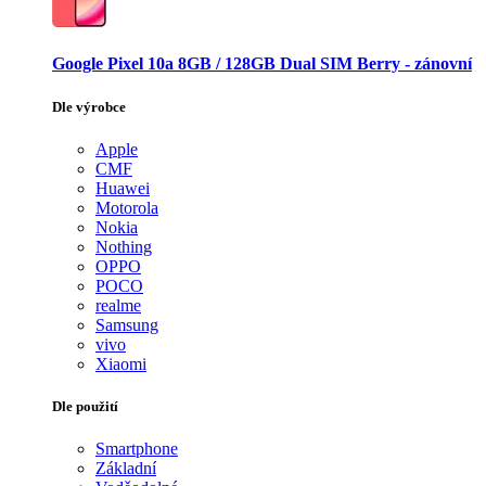
Google Pixel 10a 8GB / 128GB Dual SIM Berry - zánovní
Dle výrobce
Apple
CMF
Huawei
Motorola
Nokia
Nothing
OPPO
POCO
realme
Samsung
vivo
Xiaomi
Dle použití
Smartphone
Základní