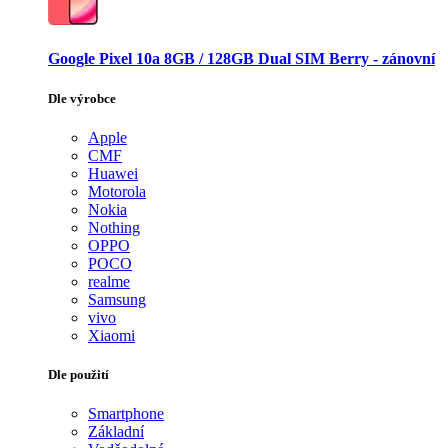
Google Pixel 10a 8GB / 128GB Dual SIM Berry - zánovní
Dle výrobce
Apple
CMF
Huawei
Motorola
Nokia
Nothing
OPPO
POCO
realme
Samsung
vivo
Xiaomi
Dle použití
Smartphone
Základní