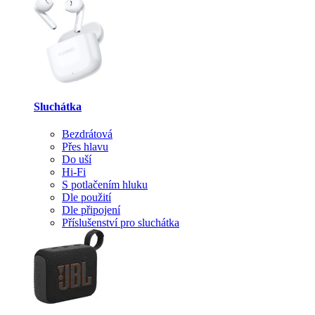
Sluchátka
Bezdrátová
Přes hlavu
Do uší
Hi-Fi
S potlačením hluku
Dle použití
Dle připojení
Příslušenství pro sluchátka