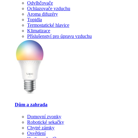
Odvlhčovače
Ochlazovače vzduchu
Aroma difuzéry
Topidla
Termostatické hlavice
Klimatizace
Příslušenství pro úpravu vzduchu
Dům a zahrada
Domovní zvonky
Robotické sekačky
Chytré zámky
Osvětlení