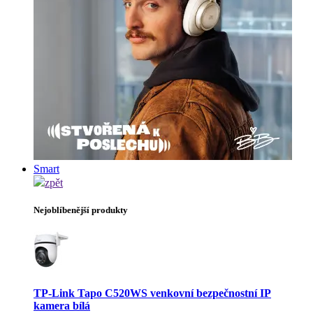
Smart
zpět
Nejoblíbenější produkty
TP-Link Tapo C520WS venkovní bezpečnostní IP
kamera bílá