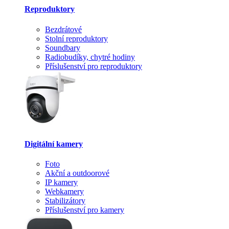
Reproduktory
Bezdrátové
Stolní reproduktory
Soundbary
Radiobudíky, chytré hodiny
Příslušenství pro reproduktory
Digitální kamery
Foto
Akční a outdoorové
IP kamery
Webkamery
Stabilizátory
Příslušenství pro kamery