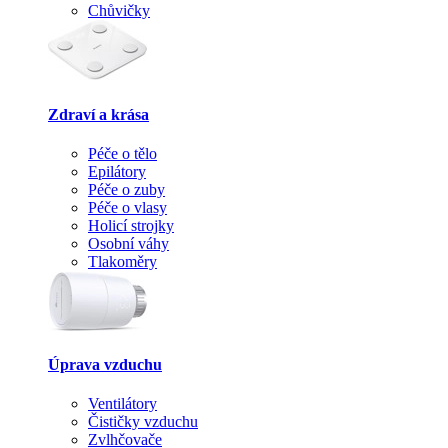
Chůvičky
Zdraví a krása
Péče o tělo
Epilátory
Péče o zuby
Péče o vlasy
Holicí strojky
Osobní váhy
Tlakoměry
Úprava vzduchu
Ventilátory
Čističky vzduchu
Zvlhčovače