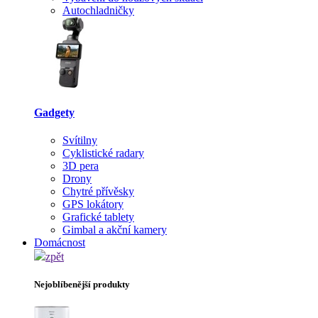
Autochladničky
Gadgety
Svítilny
Cyklistické radary
3D pera
Drony
Chytré přívěsky
GPS lokátory
Grafické tablety
Gimbal a akční kamery
Domácnost
zpět
Nejoblíbenější produkty