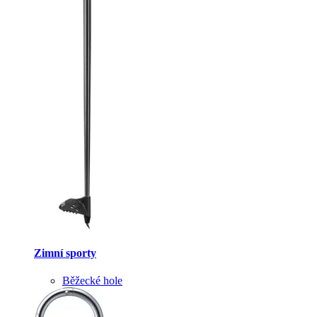
Zimní sporty
Běžecké hole