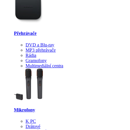
Přehrávače
DVD a Blu-ray
MP3 přehrávače
Rádia
Gramofony
Multimediální centra
Mikrofony
K PC
Drátové