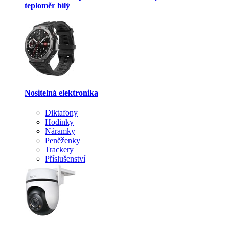
teploměr bílý
Nositelná elektronika
Diktafony
Hodinky
Náramky
Peněženky
Trackery
Příslušenství