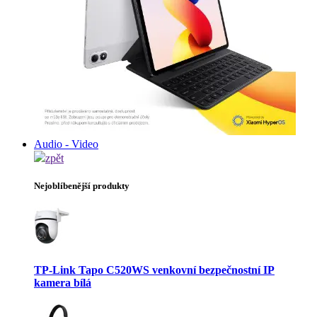
Audio - Video
zpět
Nejoblíbenější produkty
TP-Link Tapo C520WS venkovní bezpečnostní IP
kamera bílá