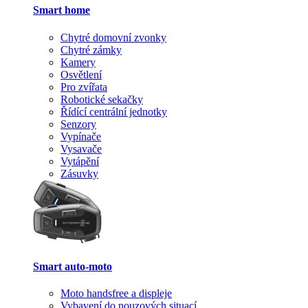
Smart home
Chytré domovní zvonky
Chytré zámky
Kamery
Osvětlení
Pro zvířata
Robotické sekačky
Řídící centrální jednotky
Senzory
Vypínače
Vysavače
Vytápění
Zásuvky
Smart auto-moto
Moto handsfree a displeje
Vybavení do nouzových situací