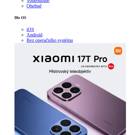
Voděodolné
Ohebné
Dle OS
iOS
Android
Bez operačního systému