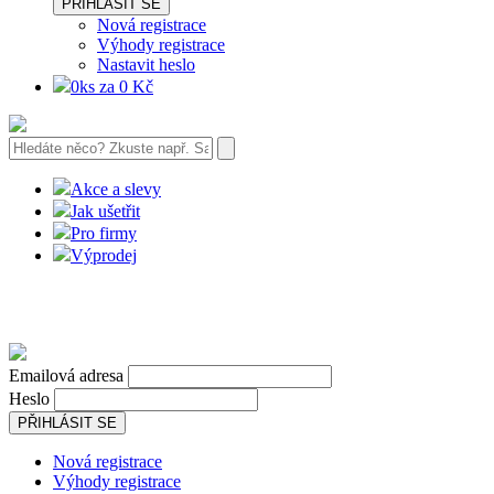
PŘIHLÁSIT SE
Nová registrace
Výhody registrace
Nastavit heslo
0ks za 0 Kč
Akce a slevy
Jak ušetřit
Pro firmy
Výprodej
Emailová adresa
Heslo
PŘIHLÁSIT SE
Nová registrace
Výhody registrace