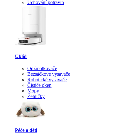
Uchování potravin
Úklid
Odžmolkovače
Bezsáčkové vysavače
Robotické vysavače
Čističe oken
Mopy
Žehličky
Péče o děti