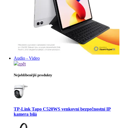
Audio - Video
zpět
Nejoblíbenější produkty
TP-Link Tapo C520WS venkovní bezpečnostní IP
kamera bílá