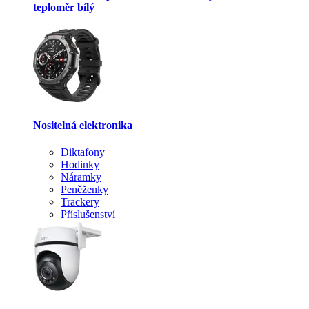
teploměr bílý
Nositelná elektronika
Diktafony
Hodinky
Náramky
Peněženky
Trackery
Příslušenství