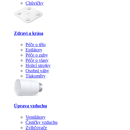
Chůvičky
Zdraví a krása
Péče o tělo
Epilátory
Péče o zuby
Péče o vlasy
Holicí strojky
Osobní váhy
Tlakoměry
Úprava vzduchu
Ventilátory
Čističky vzduchu
Zvlhčovače