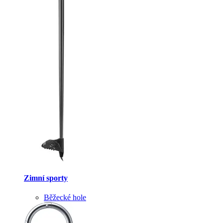
Zimní sporty
Běžecké hole