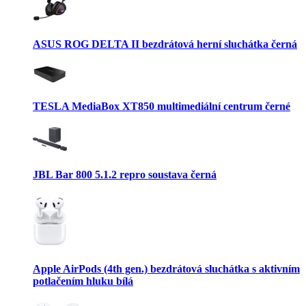
ASUS ROG DELTA II bezdrátová herní sluchátka černá
TESLA MediaBox XT850 multimediální centrum černé
JBL Bar 800 5.1.2 repro soustava černá
Apple AirPods (4th gen.) bezdrátová sluchátka s aktivním
potlačením hluku bílá