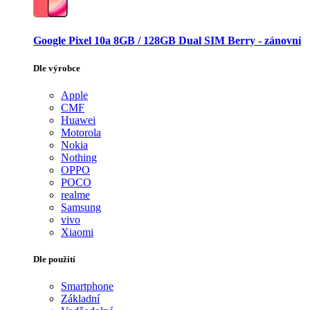
Google Pixel 10a 8GB / 128GB Dual SIM Berry - zánovní
Dle výrobce
Apple
CMF
Huawei
Motorola
Nokia
Nothing
OPPO
POCO
realme
Samsung
vivo
Xiaomi
Dle použití
Smartphone
Základní