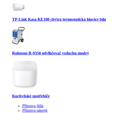
TP-Link Kasa KE100 chytrá termostatická hlavice bílá
Rohnson R-9350 odvlhčovač vzduchu modrý
Kuchyňské spotřebiče
Příprava jídla
Příprava nápojů