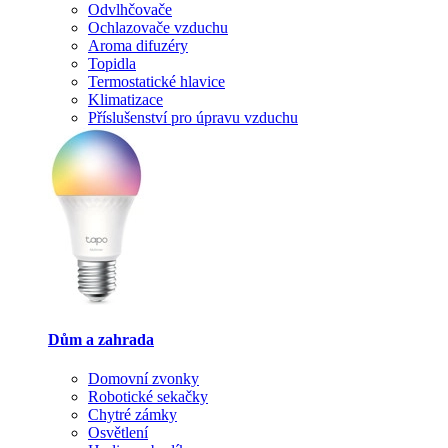
Odvlhčovače
Ochlazovače vzduchu
Aroma difuzéry
Topidla
Termostatické hlavice
Klimatizace
Příslušenství pro úpravu vzduchu
Dům a zahrada
Domovní zvonky
Robotické sekačky
Chytré zámky
Osvětlení