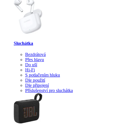
Sluchátka
Bezdrátová
Přes hlavu
Do uší
Hi-Fi
S potlačením hluku
Dle použití
Dle připojení
Příslušenství pro sluchátka