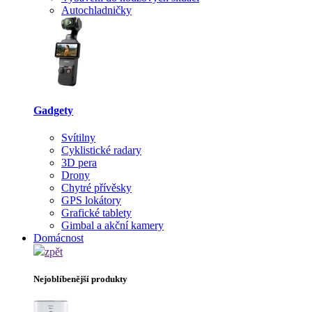
Autochladničky
Gadgety
Svítilny
Cyklistické radary
3D pera
Drony
Chytré přívěsky
GPS lokátory
Grafické tablety
Gimbal a akční kamery
Domácnost
zpět
Nejoblíbenější produkty