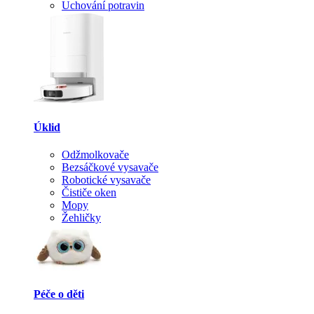
Uchování potravin
Úklid
Odžmolkovače
Bezsáčkové vysavače
Robotické vysavače
Čističe oken
Mopy
Žehličky
Péče o děti