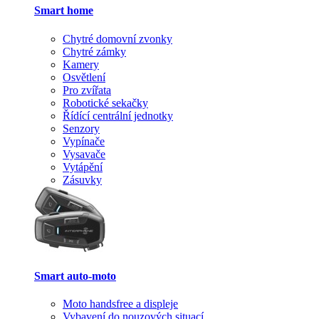
Smart home
Chytré domovní zvonky
Chytré zámky
Kamery
Osvětlení
Pro zvířata
Robotické sekačky
Řídící centrální jednotky
Senzory
Vypínače
Vysavače
Vytápění
Zásuvky
Smart auto-moto
Moto handsfree a displeje
Vybavení do nouzových situací