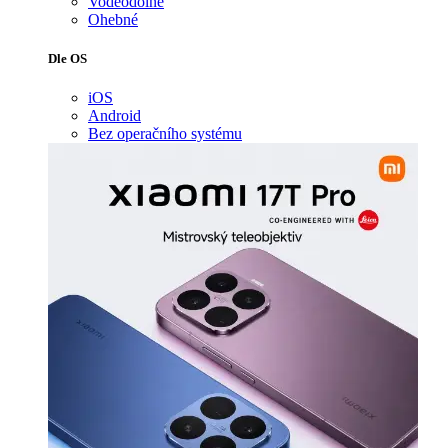
Voděodolné
Ohebné
Dle OS
iOS
Android
Bez operačního systému