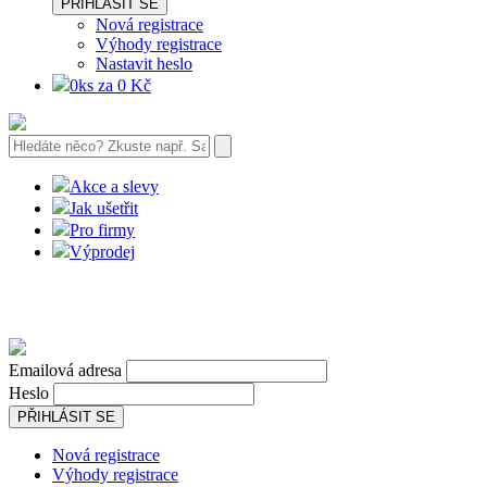
PŘIHLÁSIT SE
Nová registrace
Výhody registrace
Nastavit heslo
0ks za 0 Kč
Akce a slevy
Jak ušetřit
Pro firmy
Výprodej
Emailová adresa
Heslo
PŘIHLÁSIT SE
Nová registrace
Výhody registrace