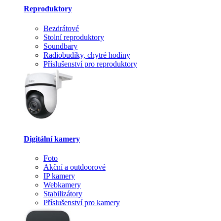
Reproduktory
Bezdrátové
Stolní reproduktory
Soundbary
Radiobudíky, chytré hodiny
Příslušenství pro reproduktory
Digitální kamery
Foto
Akční a outdoorové
IP kamery
Webkamery
Stabilizátory
Příslušenství pro kamery