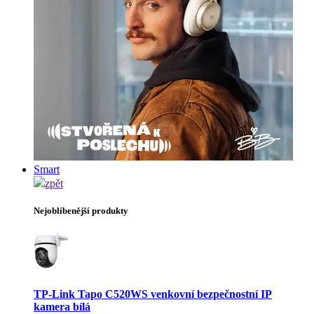
Smart
zpět
Nejoblíbenější produkty
TP-Link Tapo C520WS venkovní bezpečnostní IP
kamera bílá