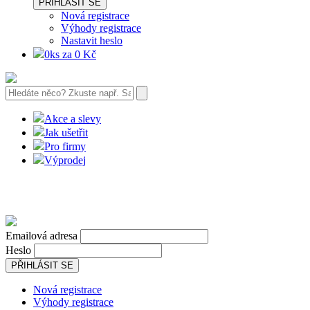
PŘIHLÁSIT SE
Nová registrace
Výhody registrace
Nastavit heslo
0ks za 0 Kč
Akce a slevy
Jak ušetřit
Pro firmy
Výprodej
Emailová adresa
Heslo
PŘIHLÁSIT SE
Nová registrace
Výhody registrace