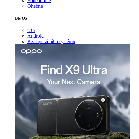
Voděodolné
Ohebné
Dle OS
iOS
Android
Bez operačního systému