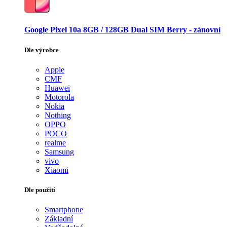
Google Pixel 10a 8GB / 128GB Dual SIM Berry - zánovní
Dle výrobce
Apple
CMF
Huawei
Motorola
Nokia
Nothing
OPPO
POCO
realme
Samsung
vivo
Xiaomi
Dle použití
Smartphone
Základní