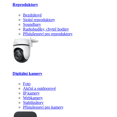
Reproduktory
Bezdrátové
Stolní reproduktory
Soundbary
Radiobudíky, chytré hodiny
Příslušenství pro reproduktory
Digitální kamery
Foto
Akční a outdoorové
IP kamery
Webkamery
Stabilizátory
Příslušenství pro kamery