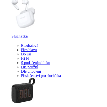
Sluchátka
Bezdrátová
Přes hlavu
Do uší
Hi-Fi
S potlačením hluku
Dle použití
Dle připojení
Příslušenství pro sluchátka