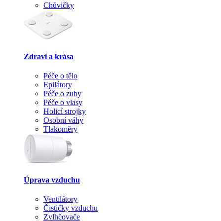
Chůvičky
Zdraví a krása
Péče o tělo
Epilátory
Péče o zuby
Péče o vlasy
Holicí strojky
Osobní váhy
Tlakoměry
Úprava vzduchu
Ventilátory
Čističky vzduchu
Zvlhčovače