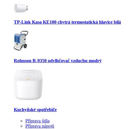
TP-Link Kasa KE100 chytrá termostatická hlavice bílá
Rohnson R-9350 odvlhčovač vzduchu modrý
Kuchyňské spotřebiče
Příprava jídla
Příprava nápojů