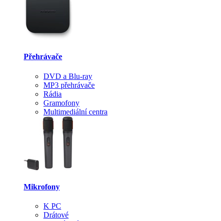
Přehrávače
DVD a Blu-ray
MP3 přehrávače
Rádia
Gramofony
Multimediální centra
Mikrofony
K PC
Drátové