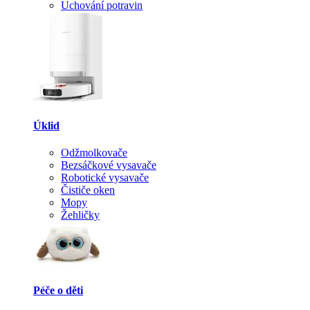
Uchování potravin
Úklid
Odžmolkovače
Bezsáčkové vysavače
Robotické vysavače
Čističe oken
Mopy
Žehličky
Péče o děti