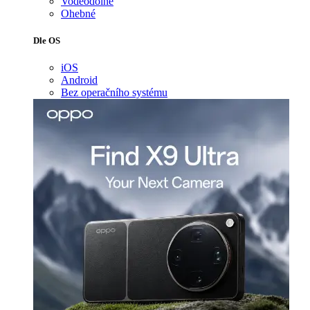
Voděodolné
Ohebné
Dle OS
iOS
Android
Bez operačního systému