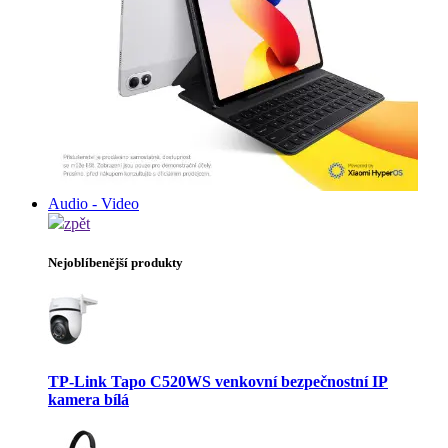
Audio - Video
zpět
Nejoblíbenější produkty
TP-Link Tapo C520WS venkovní bezpečnostní IP
kamera bílá