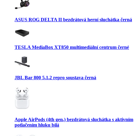
ASUS ROG DELTA II bezdrátová herní sluchátka černá
TESLA MediaBox XT850 multimediální centrum černé
JBL Bar 800 5.1.2 repro soustava černá
Apple AirPods (4th gen.) bezdrátová sluchátka s aktivním
potlačením hluku bílá