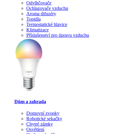
Odvlhčovače
Ochlazovače vzduchu
Aroma difuzéry
Topidla
Termostatické hlavice
Klimatizace
Příslušenství pro úpravu vzduchu
Dům a zahrada
Domovní zvonky
Robotické sekačky
Chytré zámky
Osvětlení