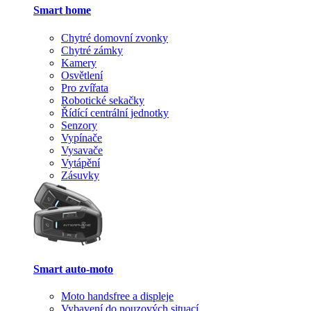
Smart home
Chytré domovní zvonky
Chytré zámky
Kamery
Osvětlení
Pro zvířata
Robotické sekačky
Řídící centrální jednotky
Senzory
Vypínače
Vysavače
Vytápění
Zásuvky
Smart auto-moto
Moto handsfree a displeje
Vybavení do nouzových situací