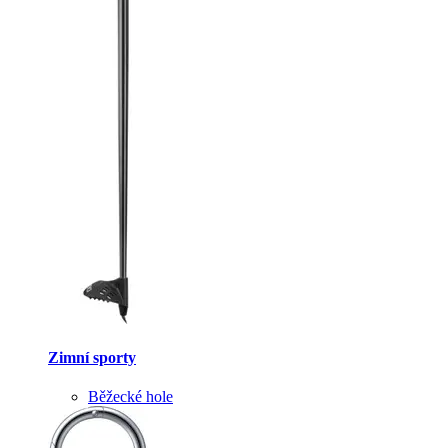
Zimní sporty
Běžecké hole