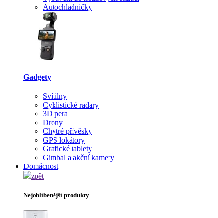
Autochladničky
Gadgety
Svítilny
Cyklistické radary
3D pera
Drony
Chytré přívěsky
GPS lokátory
Grafické tablety
Gimbal a akční kamery
Domácnost
zpět
Nejoblíbenější produkty