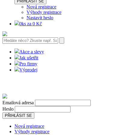
PŘIHLÁSIT SE
Nová registrace
Výhody registrace
Nastavit heslo
0ks za 0 Kč
Akce a slevy
Jak ušetřit
Pro firmy
Výprodej
Emailová adresa
Heslo
PŘIHLÁSIT SE
Nová registrace
Výhody registrace