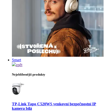
Smart
zpět
Nejoblíbenější produkty
TP-Link Tapo C520WS venkovní bezpečnostní IP
kamera bílá