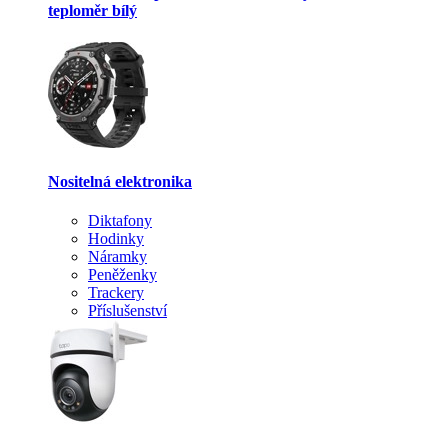
teploměr bílý
Nositelná elektronika
Diktafony
Hodinky
Náramky
Peněženky
Trackery
Příslušenství