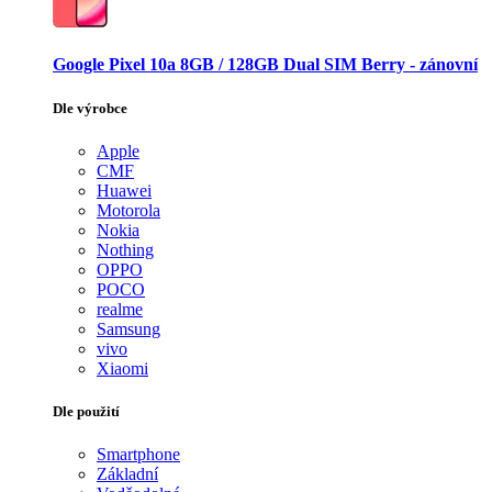
Google Pixel 10a 8GB / 128GB Dual SIM Berry - zánovní
Dle výrobce
Apple
CMF
Huawei
Motorola
Nokia
Nothing
OPPO
POCO
realme
Samsung
vivo
Xiaomi
Dle použití
Smartphone
Základní