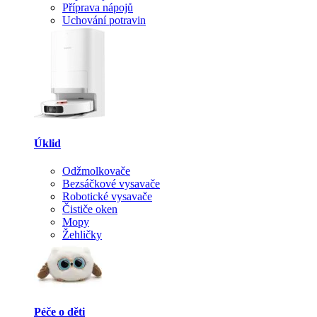
Příprava nápojů
Uchování potravin
Úklid
Odžmolkovače
Bezsáčkové vysavače
Robotické vysavače
Čističe oken
Mopy
Žehličky
Péče o děti