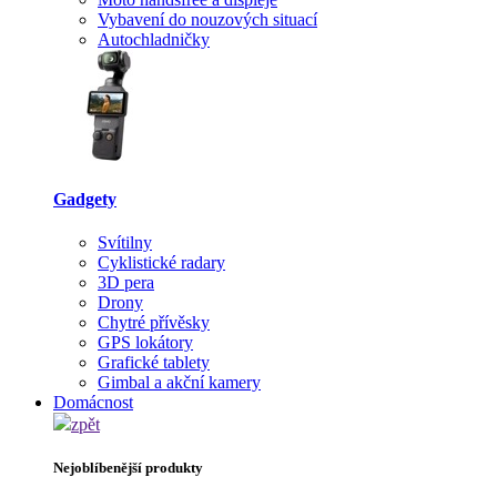
Vybavení do nouzových situací
Autochladničky
Gadgety
Svítilny
Cyklistické radary
3D pera
Drony
Chytré přívěsky
GPS lokátory
Grafické tablety
Gimbal a akční kamery
Domácnost
zpět
Nejoblíbenější produkty