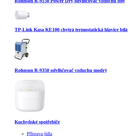
Rohnson R-9150 Power Dry odvlhčovač vzduchu bílý
TP-Link Kasa KE100 chytrá termostatická hlavice bílá
Rohnson R-9350 odvlhčovač vzduchu modrý
Kuchyňské spotřebiče
Příprava jídla