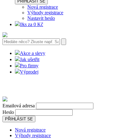
PŘIHLÁSIT SE
Nová registrace
Výhody registrace
Nastavit heslo
0ks za 0 Kč
Akce a slevy
Jak ušetřit
Pro firmy
Výprodej
Emailová adresa
Heslo
PŘIHLÁSIT SE
Nová registrace
Výhody registrace