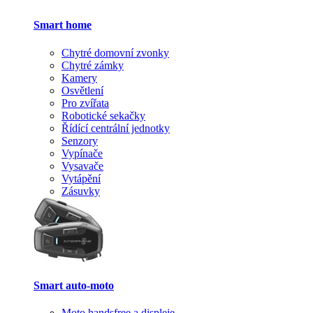
Smart home
Chytré domovní zvonky
Chytré zámky
Kamery
Osvětlení
Pro zvířata
Robotické sekačky
Řídící centrální jednotky
Senzory
Vypínače
Vysavače
Vytápění
Zásuvky
Smart auto-moto
Moto handsfree a displeje