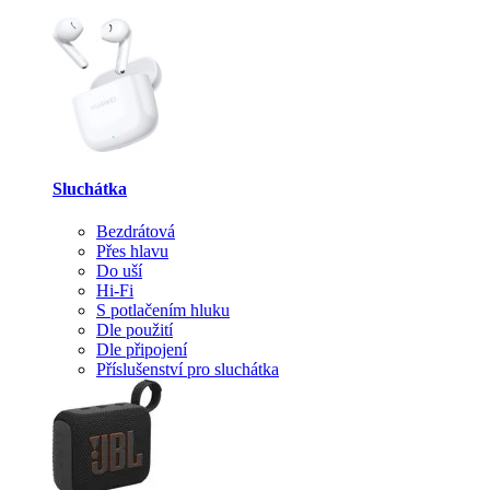
Sluchátka
Bezdrátová
Přes hlavu
Do uší
Hi-Fi
S potlačením hluku
Dle použití
Dle připojení
Příslušenství pro sluchátka