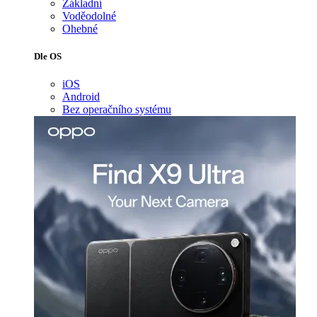
Základní
Voděodolné
Ohebné
Dle OS
iOS
Android
Bez operačního systému