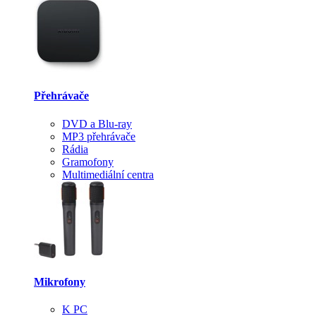
Přehrávače
DVD a Blu-ray
MP3 přehrávače
Rádia
Gramofony
Multimediální centra
Mikrofony
K PC