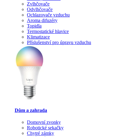
Zvlhčovače
Odvlhčovače
Ochlazovače vzduchu
Aroma difuzéry
Topidla
Termostatické hlavice
Klimatizace
Příslušenství pro úpravu vzduchu
Dům a zahrada
Domovní zvonky
Robotické sekačky
Chytré zámky