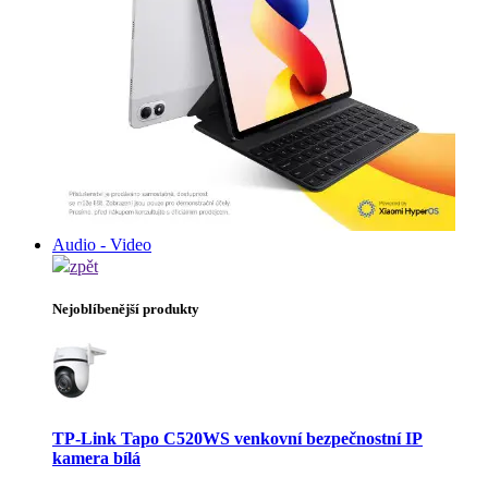
Audio - Video
zpět
Nejoblíbenější produkty
TP-Link Tapo C520WS venkovní bezpečnostní IP
kamera bílá