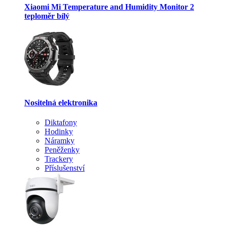
Xiaomi Mi Temperature and Humidity Monitor 2
teploměr bílý
Nositelná elektronika
Diktafony
Hodinky
Náramky
Peněženky
Trackery
Příslušenství