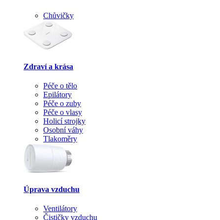
Chůvičky
Zdraví a krása
Péče o tělo
Epilátory
Péče o zuby
Péče o vlasy
Holicí strojky
Osobní váhy
Tlakoměry
Úprava vzduchu
Ventilátory
Čističky vzduchu