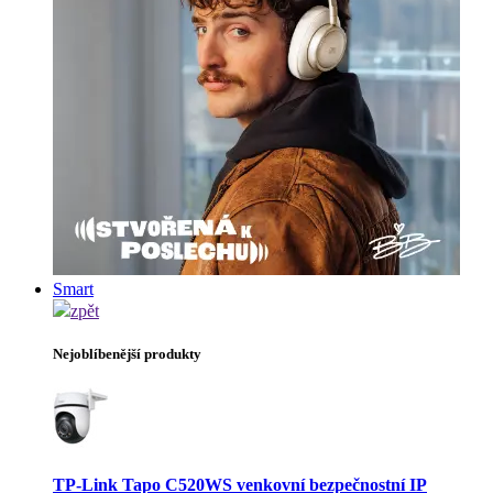
Smart
zpět
Nejoblíbenější produkty
TP-Link Tapo C520WS venkovní bezpečnostní IP