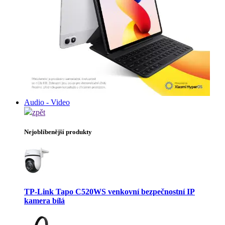
Audio - Video
zpět
Nejoblíbenější produkty
TP-Link Tapo C520WS venkovní bezpečnostní IP
kamera bílá