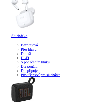
Sluchátka
Bezdrátová
Přes hlavu
Do uší
Hi-Fi
S potlačením hluku
Dle použití
Dle připojení
Příslušenství pro sluchátka