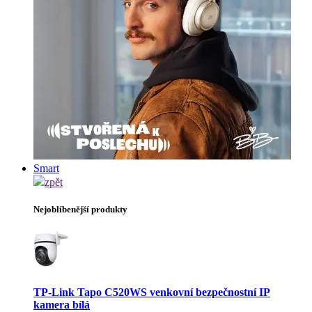
Smart
zpět
Nejoblíbenější produkty
TP-Link Tapo C520WS venkovní bezpečnostní IP
kamera bílá