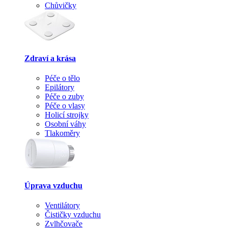
Chůvičky
Zdraví a krása
Péče o tělo
Epilátory
Péče o zuby
Péče o vlasy
Holicí strojky
Osobní váhy
Tlakoměry
Úprava vzduchu
Ventilátory
Čističky vzduchu
Zvlhčovače