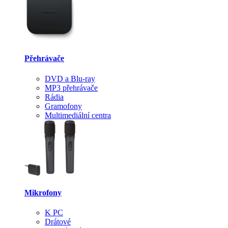
Přehrávače
DVD a Blu-ray
MP3 přehrávače
Rádia
Gramofony
Multimediální centra
Mikrofony
K PC
Drátové