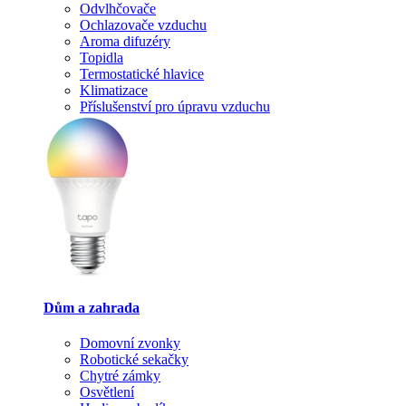
Odvlhčovače
Ochlazovače vzduchu
Aroma difuzéry
Topidla
Termostatické hlavice
Klimatizace
Příslušenství pro úpravu vzduchu
Dům a zahrada
Domovní zvonky
Robotické sekačky
Chytré zámky
Osvětlení