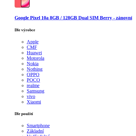
Google Pixel 10a 8GB / 128GB Dual SIM Berry - zánovní
Dle výrobce
Apple
CMF
Huawei
Motorola
Nokia
Nothing
OPPO
POCO
realme
Samsung
vivo
Xiaomi
Dle použití
Smartphone
Základní