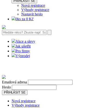
PŘIHLÁSIT SE
Nová registrace
Výhody registrace
Nastavit heslo
0ks za 0 Kč
Akce a slevy
Jak ušetřit
Pro firmy
Výprodej
Emailová adresa
Heslo
PŘIHLÁSIT SE
Nová registrace
Výhody registrace