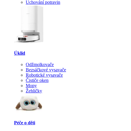
Uchování potravin
Úklid
Odžmolkovače
Bezsáčkové vysavače
Robotické vysavače
Čističe oken
Mopy
Žehličky
Péče o děti