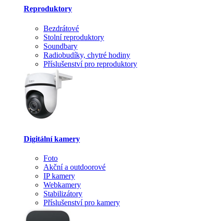
Reproduktory
Bezdrátové
Stolní reproduktory
Soundbary
Radiobudíky, chytré hodiny
Příslušenství pro reproduktory
Digitální kamery
Foto
Akční a outdoorové
IP kamery
Webkamery
Stabilizátory
Příslušenství pro kamery