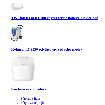
TP-Link Kasa KE100 chytrá termostatická hlavice bílá
Rohnson R-9350 odvlhčovač vzduchu modrý
Kuchyňské spotřebiče
Příprava jídla
Příprava nápojů