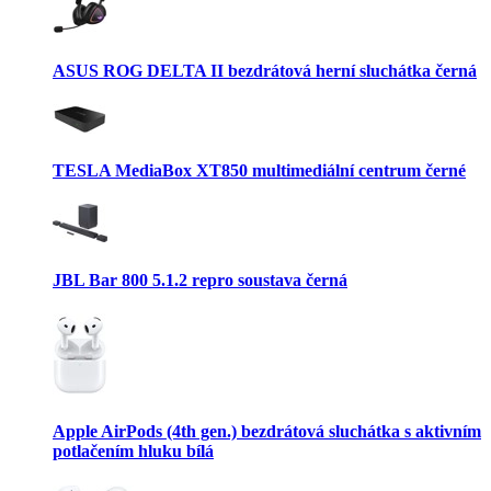
ASUS ROG DELTA II bezdrátová herní sluchátka černá
TESLA MediaBox XT850 multimediální centrum černé
JBL Bar 800 5.1.2 repro soustava černá
Apple AirPods (4th gen.) bezdrátová sluchátka s aktivním
potlačením hluku bílá