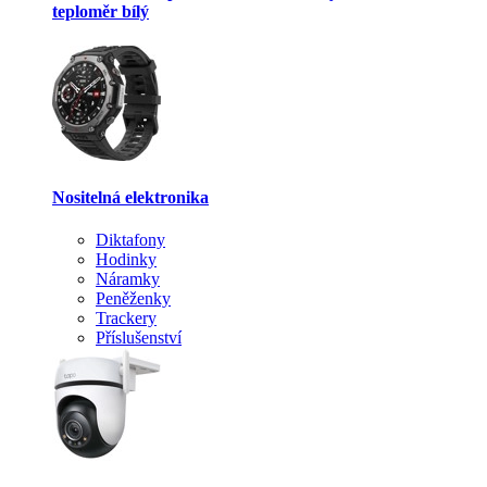
teploměr bílý
Nositelná elektronika
Diktafony
Hodinky
Náramky
Peněženky
Trackery
Příslušenství