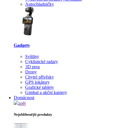
Autochladničky
Gadgety
Svítilny
Cyklistické radary
3D pera
Drony
Chytré přívěsky
GPS lokátory
Grafické tablety
Gimbal a akční kamery
Domácnost
zpět
Nejoblíbenější produkty