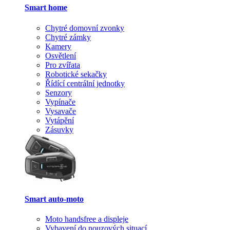
Smart home
Chytré domovní zvonky
Chytré zámky
Kamery
Osvětlení
Pro zvířata
Robotické sekačky
Řídící centrální jednotky
Senzory
Vypínače
Vysavače
Vytápění
Zásuvky
Smart auto-moto
Moto handsfree a displeje
Vybavení do nouzových situací