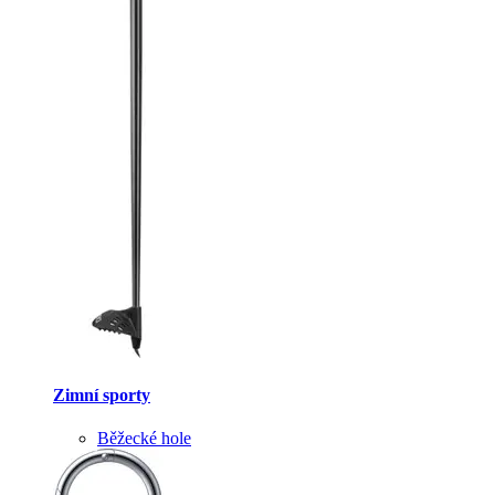
Zimní sporty
Běžecké hole