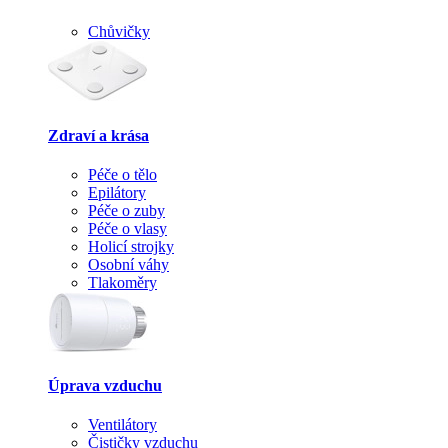
Chůvičky
Zdraví a krása
Péče o tělo
Epilátory
Péče o zuby
Péče o vlasy
Holicí strojky
Osobní váhy
Tlakoměry
Úprava vzduchu
Ventilátory
Čističky vzduchu