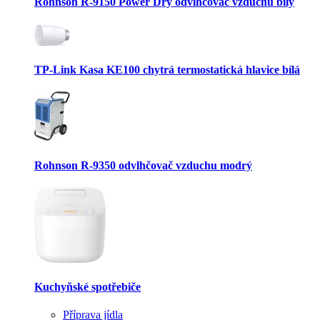
Rohnson R-9150 Power Dry odvlhčovač vzduchu bílý
TP-Link Kasa KE100 chytrá termostatická hlavice bílá
Rohnson R-9350 odvlhčovač vzduchu modrý
Kuchyňské spotřebiče
Příprava jídla