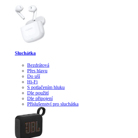
Sluchátka
Bezdrátová
Přes hlavu
Do uší
Hi-Fi
S potlačením hluku
Dle použití
Dle připojení
Příslušenství pro sluchátka