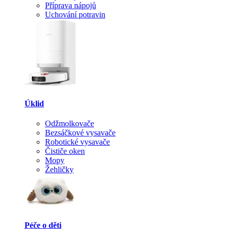
Příprava nápojů
Uchování potravin
Úklid
Odžmolkovače
Bezsáčkové vysavače
Robotické vysavače
Čističe oken
Mopy
Žehličky
Péče o děti