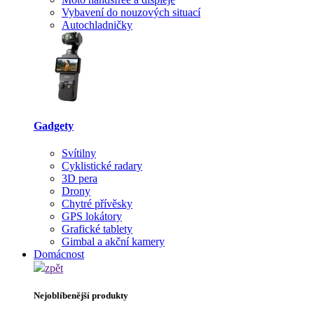
Vybavení do nouzových situací
Autochladničky
Gadgety
Svítilny
Cyklistické radary
3D pera
Drony
Chytré přívěsky
GPS lokátory
Grafické tablety
Gimbal a akční kamery
Domácnost
zpět
Nejoblíbenější produkty