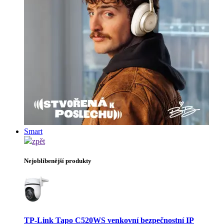
Smart
zpět
Nejoblíbenější produkty
TP-Link Tapo C520WS venkovní bezpečnostní IP