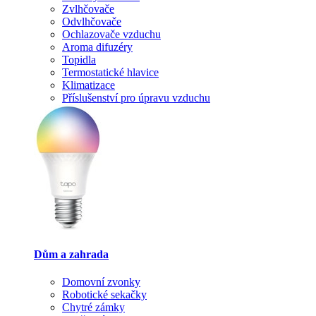
Zvlhčovače
Odvlhčovače
Ochlazovače vzduchu
Aroma difuzéry
Topidla
Termostatické hlavice
Klimatizace
Příslušenství pro úpravu vzduchu
Dům a zahrada
Domovní zvonky
Robotické sekačky
Chytré zámky