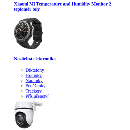
Xiaomi Mi Temperature and Humidity Monitor 2
teploměr bílý
Nositelná elektronika
Diktafony
Hodinky
Náramky
Peněženky
Trackery
Příslušenství