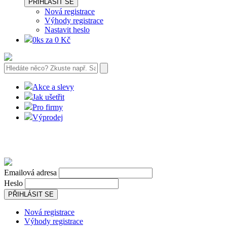
PŘIHLÁSIT SE
Nová registrace
Výhody registrace
Nastavit heslo
0ks za 0 Kč
Akce a slevy
Jak ušetřit
Pro firmy
Výprodej
Emailová adresa
Heslo
PŘIHLÁSIT SE
Nová registrace
Výhody registrace