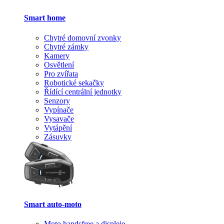
Smart home
Chytré domovní zvonky
Chytré zámky
Kamery
Osvětlení
Pro zvířata
Robotické sekačky
Řídící centrální jednotky
Senzory
Vypínače
Vysavače
Vytápění
Zásuvky
Smart auto-moto
Moto handsfree a displeje