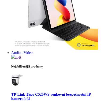
Audio - Video
zpět
Nejoblíbenější produkty
TP-Link Tapo C520WS venkovní bezpečnostní IP
kamera bílá