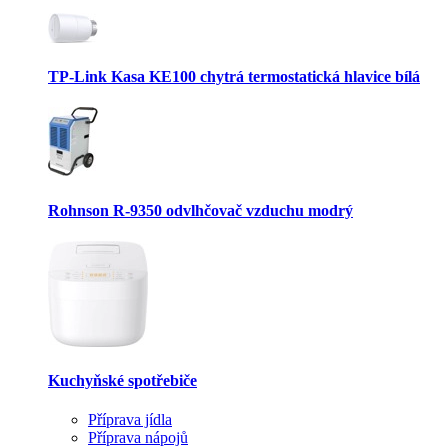
TP-Link Kasa KE100 chytrá termostatická hlavice bílá
Rohnson R-9350 odvlhčovač vzduchu modrý
Kuchyňské spotřebiče
Příprava jídla
Příprava nápojů