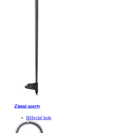
Zimní sporty
Běžecké hole