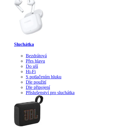
Sluchátka
Bezdrátová
Přes hlavu
Do uší
Hi-Fi
S potlačením hluku
Dle použití
Dle připojení
Příslušenství pro sluchátka