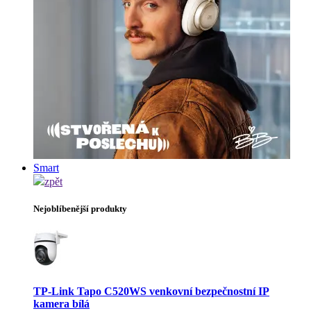
Smart
zpět
Nejoblíbenější produkty
TP-Link Tapo C520WS venkovní bezpečnostní IP
kamera bílá