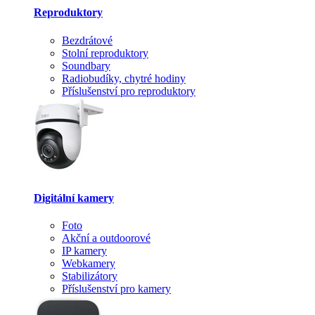
Reproduktory
Bezdrátové
Stolní reproduktory
Soundbary
Radiobudíky, chytré hodiny
Příslušenství pro reproduktory
Digitální kamery
Foto
Akční a outdoorové
IP kamery
Webkamery
Stabilizátory
Příslušenství pro kamery