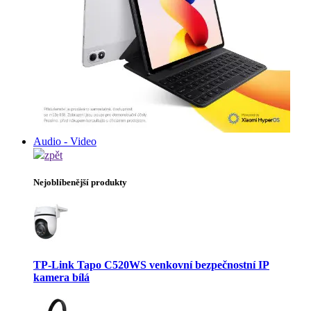
Audio - Video
zpět
Nejoblíbenější produkty
TP-Link Tapo C520WS venkovní bezpečnostní IP
kamera bílá