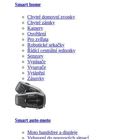
Smart home
Chytré domovní zvonky
Chytré zámky
Kamery
Osvětlení
Pro zvířata
Robotické sekačky
Řídící centrální jednotky
Senzory
Vypínače
Vysavače
Vytápění
Zásuvky
Smart auto-moto
Moto handsfree a displeje
Vybavení do nouzových situací