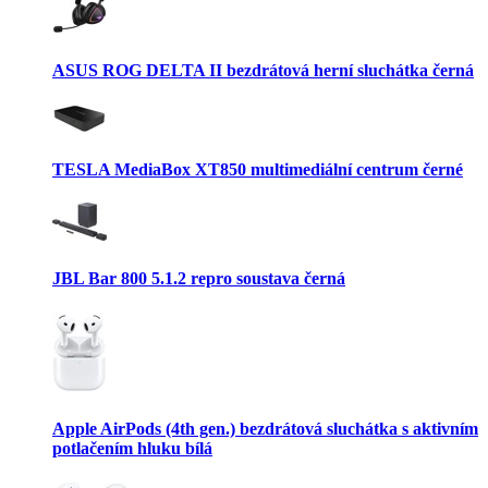
ASUS ROG DELTA II bezdrátová herní sluchátka černá
TESLA MediaBox XT850 multimediální centrum černé
JBL Bar 800 5.1.2 repro soustava černá
Apple AirPods (4th gen.) bezdrátová sluchátka s aktivním
potlačením hluku bílá