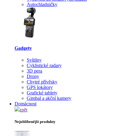
Autochladničky
Gadgety
Svítilny
Cyklistické radary
3D pera
Drony
Chytré přívěsky
GPS lokátory
Grafické tablety
Gimbal a akční kamery
Domácnost
zpět
Nejoblíbenější produkty