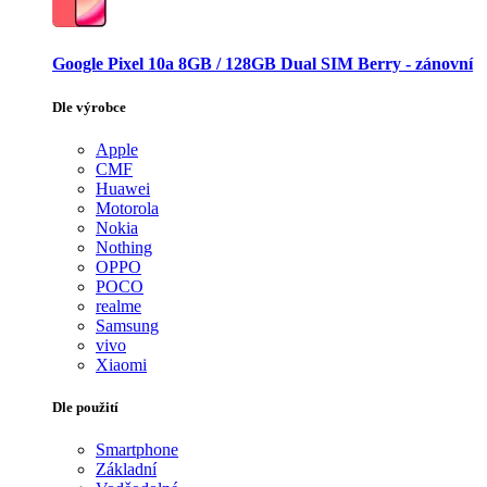
Google Pixel 10a 8GB / 128GB Dual SIM Berry - zánovní
Dle výrobce
Apple
CMF
Huawei
Motorola
Nokia
Nothing
OPPO
POCO
realme
Samsung
vivo
Xiaomi
Dle použití
Smartphone
Základní