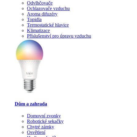
Odvlhčovače
Ochlazovače vzduchu
Aroma difuzéry
Topidla
Termostatické hlavice
Klimatizace
Příslušenství pro úpravu vzduchu
Dům a zahrada
Domovní zvonky
Robotické sekačky
Chytré zámky
Osvětlení