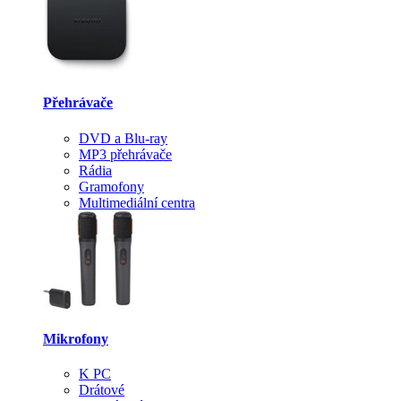
Přehrávače
DVD a Blu-ray
MP3 přehrávače
Rádia
Gramofony
Multimediální centra
Mikrofony
K PC
Drátové