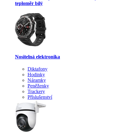
teploměr bílý
Nositelná elektronika
Diktafony
Hodinky
Náramky
Peněženky
Trackery
Příslušenství