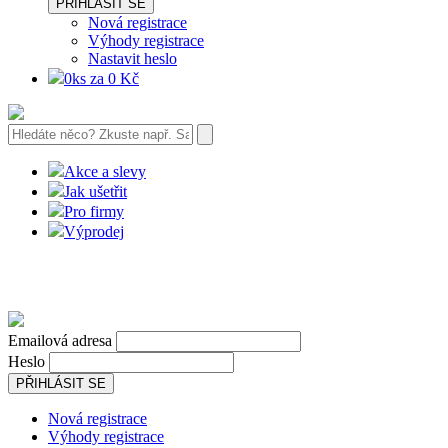
PŘIHLÁSIT SE
Nová registrace
Výhody registrace
Nastavit heslo
0ks za 0 Kč
Akce a slevy
Jak ušetřit
Pro firmy
Výprodej
Emailová adresa
Heslo
PŘIHLÁSIT SE
Nová registrace
Výhody registrace