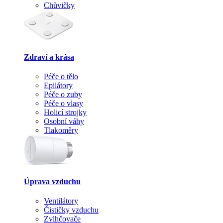
Chůvičky
Zdraví a krása
Péče o tělo
Epilátory
Péče o zuby
Péče o vlasy
Holicí strojky
Osobní váhy
Tlakoměry
Úprava vzduchu
Ventilátory
Čističky vzduchu
Zvlhčovače