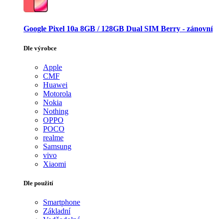
Google Pixel 10a 8GB / 128GB Dual SIM Berry - zánovní
Dle výrobce
Apple
CMF
Huawei
Motorola
Nokia
Nothing
OPPO
POCO
realme
Samsung
vivo
Xiaomi
Dle použití
Smartphone
Základní