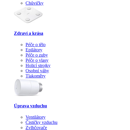
Chůvičky
Zdraví a krása
Péče o tělo
Epilátory
Péče o zuby
Péče o vlasy
Holicí strojky
Osobní váhy
Tlakoměry
Úprava vzduchu
Ventilátory
Čističky vzduchu
Zvlhčovače