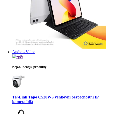
Audio - Video
zpět
Nejoblíbenější produkty
TP-Link Tapo C520WS venkovní bezpečnostní IP
kamera bílá