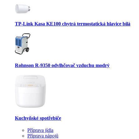
TP-Link Kasa KE100 chytrá termostatická hlavice bílá
Rohnson R-9350 odvlhčovač vzduchu modrý
Kuchyňské spotřebiče
Příprava jídla
Příprava nápojů