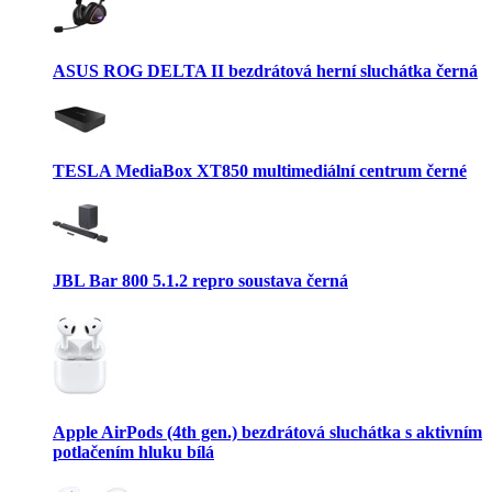
ASUS ROG DELTA II bezdrátová herní sluchátka černá
TESLA MediaBox XT850 multimediální centrum černé
JBL Bar 800 5.1.2 repro soustava černá
Apple AirPods (4th gen.) bezdrátová sluchátka s aktivním
potlačením hluku bílá