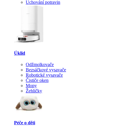
Uchování potravin
Úklid
Odžmolkovače
Bezsáčkové vysavače
Robotické vysavače
Čističe oken
Mopy
Žehličky
Péče o děti