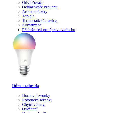
Odvlhčovače
Ochlazovače vzduchu
Aroma difuzéry
Topidla
Termostatické hlavice
Klimatizace
Příslušenství pro úpravu vzduchu
Dům a zahrada
Domovní zvonky
Robotické sekačky
Chytré zámky
Osvětlení