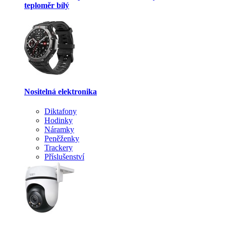
teploměr bílý
Nositelná elektronika
Diktafony
Hodinky
Náramky
Peněženky
Trackery
Příslušenství