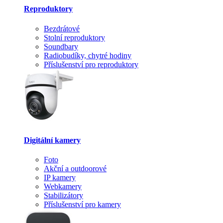
Reproduktory
Bezdrátové
Stolní reproduktory
Soundbary
Radiobudíky, chytré hodiny
Příslušenství pro reproduktory
Digitální kamery
Foto
Akční a outdoorové
IP kamery
Webkamery
Stabilizátory
Příslušenství pro kamery