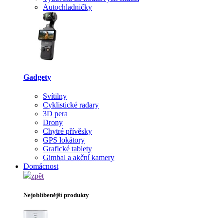
Autochladničky
Gadgety
Svítilny
Cyklistické radary
3D pera
Drony
Chytré přívěsky
GPS lokátory
Grafické tablety
Gimbal a akční kamery
Domácnost
zpět
Nejoblíbenější produkty