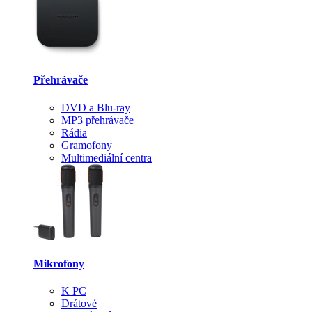
Přehrávače
DVD a Blu-ray
MP3 přehrávače
Rádia
Gramofony
Multimediální centra
Mikrofony
K PC
Drátové