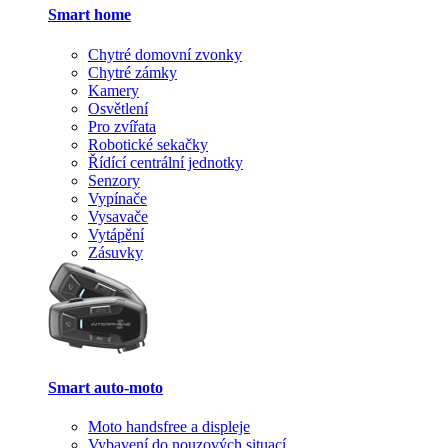
Smart home
Chytré domovní zvonky
Chytré zámky
Kamery
Osvětlení
Pro zvířata
Robotické sekačky
Řídící centrální jednotky
Senzory
Vypínače
Vysavače
Vytápění
Zásuvky
Smart auto-moto
Moto handsfree a displeje
Vybavení do nouzových situací