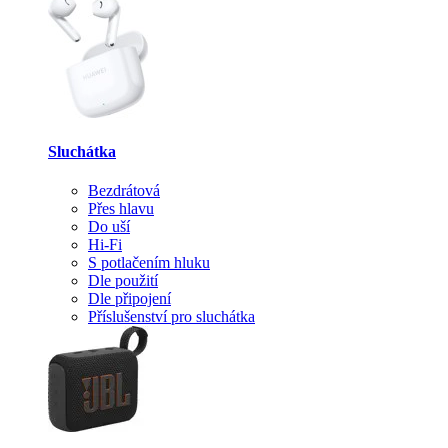
Sluchátka
Bezdrátová
Přes hlavu
Do uší
Hi-Fi
S potlačením hluku
Dle použití
Dle připojení
Příslušenství pro sluchátka