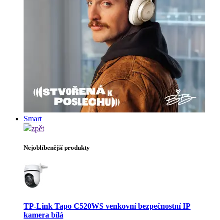
Smart
zpět
Nejoblíbenější produkty
TP-Link Tapo C520WS venkovní bezpečnostní IP
kamera bílá