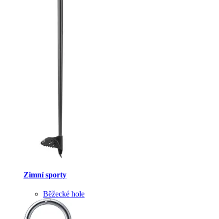
Zimní sporty
Běžecké hole