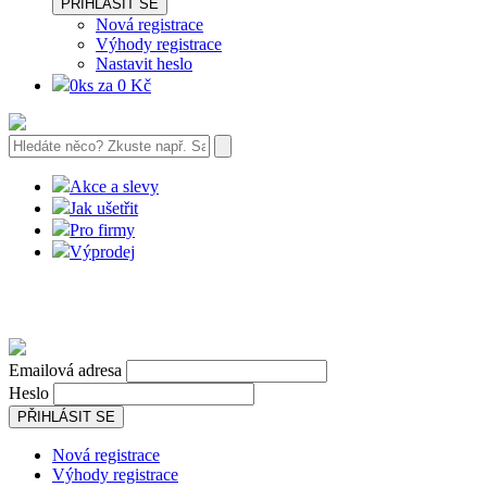
PŘIHLÁSIT SE
Nová registrace
Výhody registrace
Nastavit heslo
0ks za 0 Kč
Akce a slevy
Jak ušetřit
Pro firmy
Výprodej
Emailová adresa
Heslo
PŘIHLÁSIT SE
Nová registrace
Výhody registrace