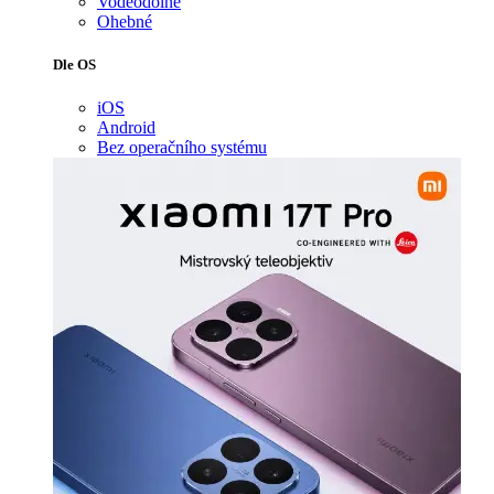
Voděodolné
Ohebné
Dle OS
iOS
Android
Bez operačního systému