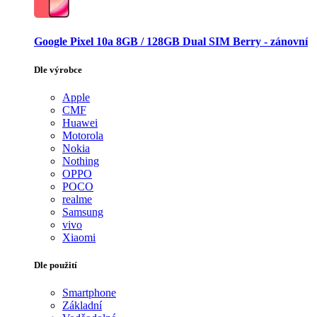
Google Pixel 10a 8GB / 128GB Dual SIM Berry - zánovní
Dle výrobce
Apple
CMF
Huawei
Motorola
Nokia
Nothing
OPPO
POCO
realme
Samsung
vivo
Xiaomi
Dle použití
Smartphone
Základní