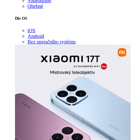
Voděodolné
Ohebné
Dle OS
iOS
Android
Bez operačního systému