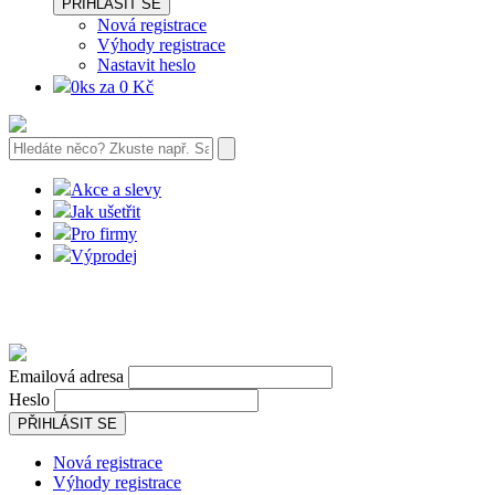
PŘIHLÁSIT SE
Nová registrace
Výhody registrace
Nastavit heslo
0ks za 0 Kč
Akce a slevy
Jak ušetřit
Pro firmy
Výprodej
Emailová adresa
Heslo
PŘIHLÁSIT SE
Nová registrace
Výhody registrace