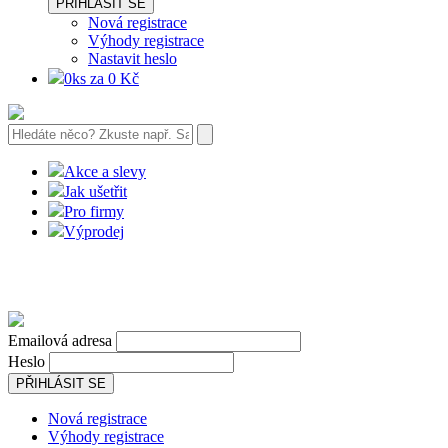
PŘIHLÁSIT SE
Nová registrace
Výhody registrace
Nastavit heslo
0ks za 0 Kč
Akce a slevy
Jak ušetřit
Pro firmy
Výprodej
Emailová adresa
Heslo
PŘIHLÁSIT SE
Nová registrace
Výhody registrace