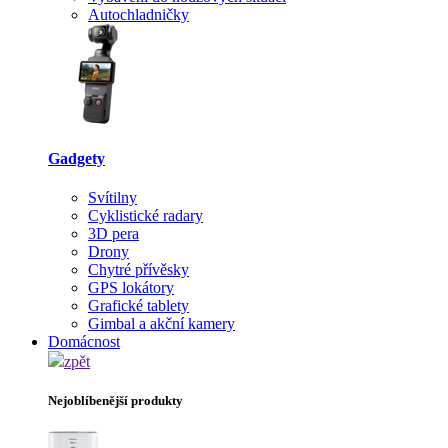
Autochladničky
Gadgety
Svítilny
Cyklistické radary
3D pera
Drony
Chytré přívěsky
GPS lokátory
Grafické tablety
Gimbal a akční kamery
Domácnost
zpět
Nejoblíbenější produkty