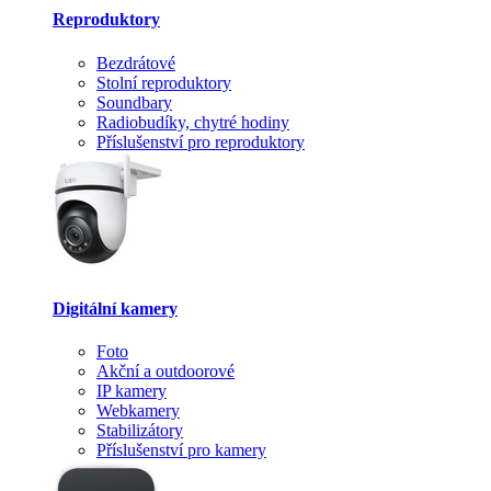
Reproduktory
Bezdrátové
Stolní reproduktory
Soundbary
Radiobudíky, chytré hodiny
Příslušenství pro reproduktory
Digitální kamery
Foto
Akční a outdoorové
IP kamery
Webkamery
Stabilizátory
Příslušenství pro kamery