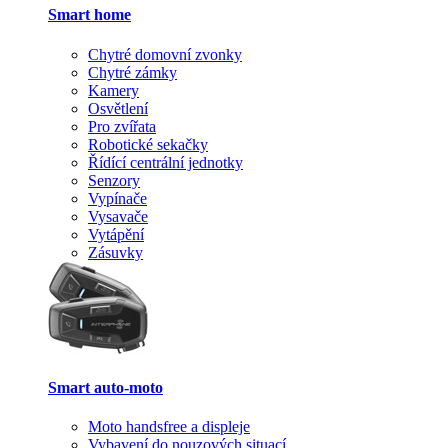
Smart home
Chytré domovní zvonky
Chytré zámky
Kamery
Osvětlení
Pro zvířata
Robotické sekačky
Řídící centrální jednotky
Senzory
Vypínače
Vysavače
Vytápění
Zásuvky
Smart auto-moto
Moto handsfree a displeje
Vybavení do nouzových situací