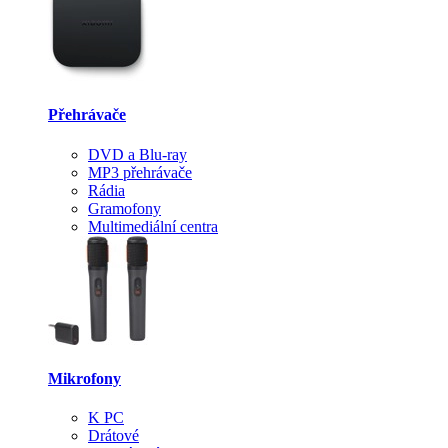
Přehrávače
DVD a Blu-ray
MP3 přehrávače
Rádia
Gramofony
Multimediální centra
Mikrofony
K PC
Drátové