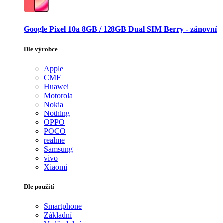
Google Pixel 10a 8GB / 128GB Dual SIM Berry - zánovní
Dle výrobce
Apple
CMF
Huawei
Motorola
Nokia
Nothing
OPPO
POCO
realme
Samsung
vivo
Xiaomi
Dle použití
Smartphone
Základní