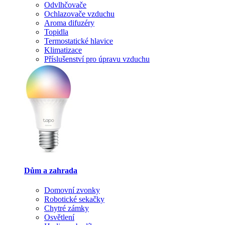
Odvlhčovače
Ochlazovače vzduchu
Aroma difuzéry
Topidla
Termostatické hlavice
Klimatizace
Příslušenství pro úpravu vzduchu
Dům a zahrada
Domovní zvonky
Robotické sekačky
Chytré zámky
Osvětlení