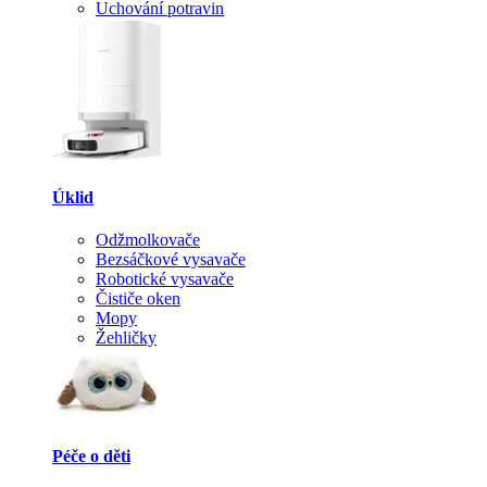
Uchování potravin
Úklid
Odžmolkovače
Bezsáčkové vysavače
Robotické vysavače
Čističe oken
Mopy
Žehličky
Péče o děti