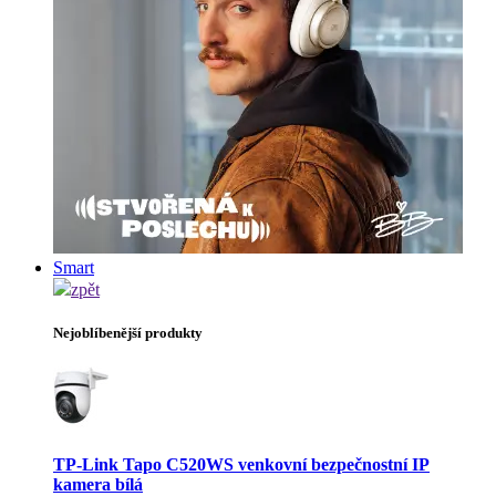
Smart
zpět
Nejoblíbenější produkty
TP-Link Tapo C520WS venkovní bezpečnostní IP
kamera bílá