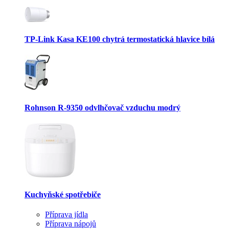
TP-Link Kasa KE100 chytrá termostatická hlavice bílá
Rohnson R-9350 odvlhčovač vzduchu modrý
Kuchyňské spotřebiče
Příprava jídla
Příprava nápojů