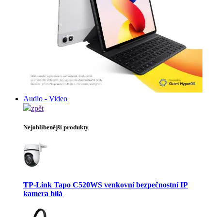
Audio - Video
zpět
Nejoblíbenější produkty
TP-Link Tapo C520WS venkovní bezpečnostní IP
kamera bílá