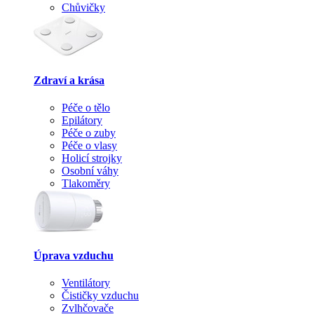
Chůvičky
Zdraví a krása
Péče o tělo
Epilátory
Péče o zuby
Péče o vlasy
Holicí strojky
Osobní váhy
Tlakoměry
Úprava vzduchu
Ventilátory
Čističky vzduchu
Zvlhčovače