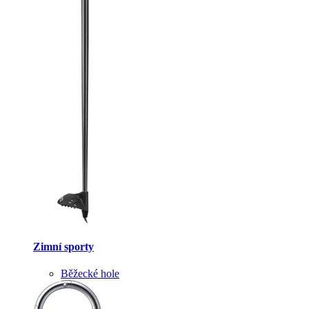
Zimní sporty
Běžecké hole