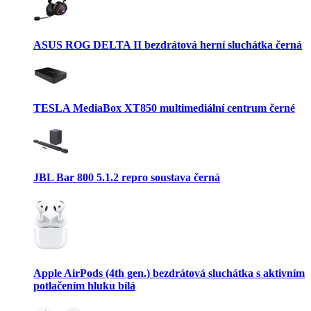
ASUS ROG DELTA II bezdrátová herní sluchátka černá
TESLA MediaBox XT850 multimediální centrum černé
JBL Bar 800 5.1.2 repro soustava černá
Apple AirPods (4th gen.) bezdrátová sluchátka s aktivním
potlačením hluku bílá