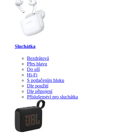
Sluchátka
Bezdrátová
Přes hlavu
Do uší
Hi-Fi
S potlačením hluku
Dle použití
Dle připojení
Příslušenství pro sluchátka