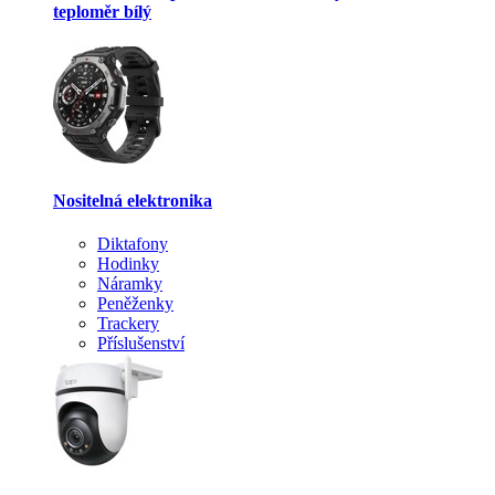
teploměr bílý
Nositelná elektronika
Diktafony
Hodinky
Náramky
Peněženky
Trackery
Příslušenství