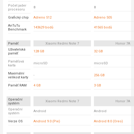
Počet jader
8
8
procesoru
Grafický chip
Adreno 512
Adreno 505
AnTuTu
143629 bodů
41565 bodů
Benchmark
Paměť
Xiaomi Redmi Note 7
Honor 7A
Uživatelská
128 GB
32 GB
paměť
Paměťová
microSD
microSD
karta
Maximální
-
256 GB
velikost karty
Paměť RAM
4 GB
3 GB
Operační
Xiaomi Redmi Note 7
Honor 7A
systém
Operační
Android
Android
systém
Verze OS
Android 9.0 (Pie)
Android 8.0 (Oreo)