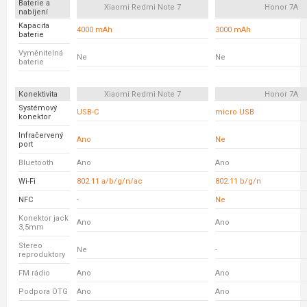
Baterie a
Xiaomi Redmi Note 7
Honor 7A
nabíjení
Kapacita
4000 mAh
3000 mAh
baterie
Vyměnitelná
Ne
Ne
baterie
Konektivita
Xiaomi Redmi Note 7
Honor 7A
Systémový
USB-C
micro USB
konektor
Infračervený
Ano
Ne
port
Bluetooth
Ano
Ano
Wi-Fi
802.11 a/b/g/n/ac
802.11 b/g/n
NFC
-
Ne
Konektor jack
Ano
Ano
3,5mm
Stereo
Ne
-
reproduktory
FM rádio
Ano
Ano
Podpora OTG
Ano
Ano