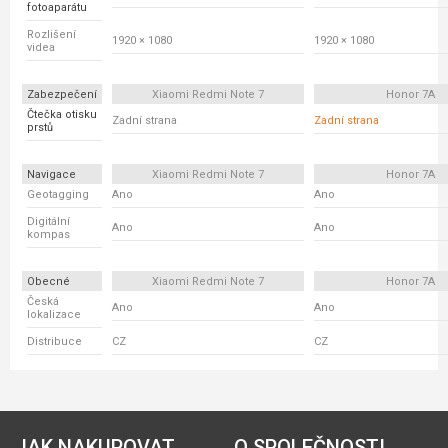
fotoaparátu
Rozlišení
1920 × 1080
1920 × 1080
videa
Zabezpečení
Xiaomi Redmi Note 7
Honor 7A
Čtečka otisku
Zadní strana
Zadní strana
prstů
Navigace
Xiaomi Redmi Note 7
Honor 7A
Geotagging
Ano
Ano
Digitální
Ano
Ano
kompas
Obecné
Xiaomi Redmi Note 7
Honor 7A
Česká
Ano
Ano
lokalizace
Distribuce
CZ
CZ
JAK NAKUPOVAT
O SPOLEČNOSTI