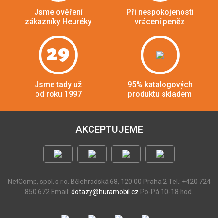
Jsme ověření
Při nespokojenosti
zákazníky Heuréky
vrácení peněz
29
Jsme tady už
95% katalogových
od roku 1997
produktu skladem
AKCEPTUJEME
NetComp, spol. s r.o.
Bělehradská 68, 120 00 Praha 2
Tel.: +420 724
850 672
Email:
dotazy@huramobil.cz
Po-Pá 10-18 hod.