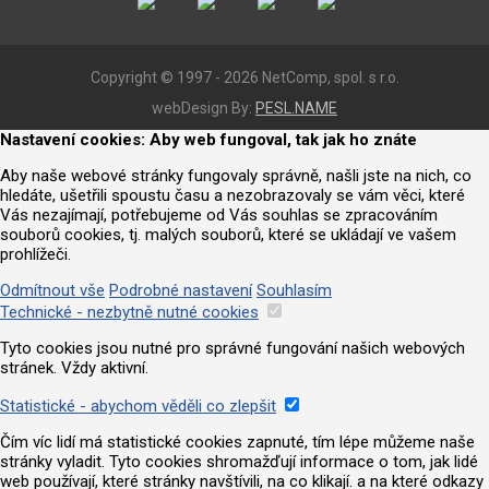
Copyright © 1997 - 2026 NetComp, spol. s r.o.
webDesign By:
PESL.NAME
Nastavení cookies: Aby web fungoval, tak jak ho znáte
Aby naše webové stránky fungovaly správně, našli jste na nich, co
hledáte, ušetřili spoustu času a nezobrazovaly se vám věci, které
Vás nezajímají, potřebujeme od Vás souhlas se zpracováním
souborů cookies, tj. malých souborů, které se ukládají ve vašem
prohlížeči.
Odmítnout vše
Podrobné nastavení
Souhlasím
Technické - nezbytně nutné cookies
Tyto cookies jsou nutné pro správné fungování našich webových
stránek. Vždy aktivní.
Statistické - abychom věděli co zlepšit
Čím víc lidí má statistické cookies zapnuté, tím lépe můžeme naše
stránky vyladit. Tyto cookies shromažďují informace o tom, jak lidé
web používají, které stránky navštívili, na co klikají. a na které odkazy