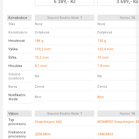
6.389,- Kč
3.689,- Kč
Konstrukce
Xiaomi Redmi Note 7
Honor 7A
Stav
Nový
Nový
Konstrukce
Dotyková
Dotyková
Hmotnost
186 g
150 g
Výška
159,2 mm
152.4 mm
Šířka
75,2 mm
73 mm
Hloubka
8,1 mm
7.8 mm
Odolné
Ne
Ne
(outdoor)
Barva
Černá
Černá
Notifikační
Ano
Ano
dioda
Výkon
Xiaomi Redmi Note 7
Honor 7A
Typ
Snapdragon 660
MSM8937 Snapdragon 43
procesoru
Frekvence
2200 MHz
1400 MHz
procesoru