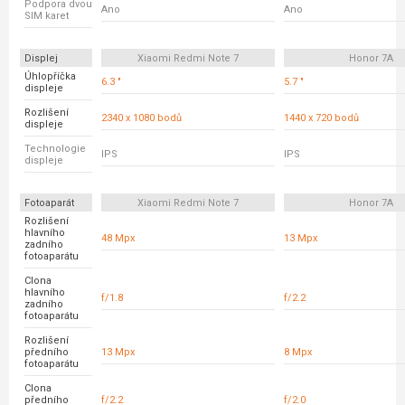
Podpora dvou
Ano
Ano
SIM karet
Displej
Xiaomi Redmi Note 7
Honor 7A
Úhlopříčka
6.3 "
5.7 "
displeje
Rozlišení
2340 x 1080 bodů
1440 x 720 bodů
displeje
Technologie
IPS
IPS
displeje
Fotoaparát
Xiaomi Redmi Note 7
Honor 7A
Rozlišení
hlavního
48 Mpx
13 Mpx
zadního
fotoaparátu
Clona
hlavního
f/1.8
f/2.2
zadního
fotoaparátu
Rozlišení
předního
13 Mpx
8 Mpx
fotoaparátu
Clona
předního
f/2.2
f/2.0