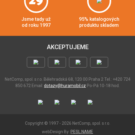
29
Jsme tady už
95% katalogových
od roku 1997
produktu skladem
AKCEPTUJEME
NetComp, spol. s r.o.
Bělehradská 68, 120 00 Praha 2
Tel.: +420 724
850 672
Email:
dotazy@huramobil.cz
Po-Pá 10-18 hod.
Copyright © 1997 - 2026 NetComp, spol. s r.o.
webDesign By:
PESL.NAME