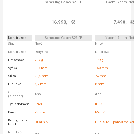
Samsung Galaxy S23 FE
Xiaomi Redmi Not
16.990,- Kč
7.490,- K
Konstrukce
Samsung Galaxy S23 FE
Xiaomi Redmi Not
Stav
Nový
Nový
Konstrukce
Dotyková
Dotyková
Hmotnost
209 g
179 g
Výška
158 mm
160 mm
Šířka
76,5 mm
74 mm
Hloubka
8,2 mm
8 mm
Odolné
Ano
Ano
(outdoor)
Typ odolnosti
IP68
IP53
Barva
Zelená
Modrá
Konfigurace
Dual SIM
Dual SIM + paměťová kar
karet
Notifikační