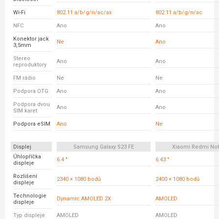
Wi-Fi
802.11 a/b/g/n/ac/ax
802.11 a/b/g/n/ac
NFC
Ano
Ano
Konektor jack
Ne
Ano
3,5mm
Stereo
Ano
Ano
reproduktory
FM rádio
Ne
Ne
Podpora OTG
Ano
Ano
Podpora dvou
Ano
Ano
SIM karet
Podpora eSIM
Ano
Ne
Displej
Samsung Galaxy S23 FE
Xiaomi Redmi Not
Úhlopříčka
6.4 "
6.43 "
displeje
Rozlišení
2340 × 1080 bodů
2400 × 1080 bodů
displeje
Technologie
Dynamic AMOLED 2X
AMOLED
displeje
Typ displeje
AMOLED
AMOLED