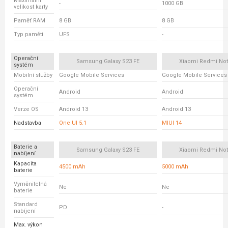
Maximální
-
1000 GB
velikost karty
Paměť RAM
8 GB
8 GB
Typ paměti
UFS
-
Operační
Samsung Galaxy S23 FE
Xiaomi Redmi Not
systém
Mobilní služby
Google Mobile Services
Google Mobile Services
Operační
Android
Android
systém
Verze OS
Android 13
Android 13
Nadstavba
One UI 5.1
MIUI 14
Baterie a
Samsung Galaxy S23 FE
Xiaomi Redmi Not
nabíjení
Kapacita
4500 mAh
5000 mAh
baterie
Vyměnitelná
Ne
Ne
baterie
Standard
PD
-
nabíjení
Max. výkon