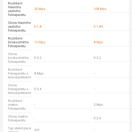
Rozlišení
hlavního
50 Mpx
108 Mpx
zadního
fotoaparátu
Clona hlavního
zadního
f/1.8
f/1.89
fotoaparátu
Rozlišení
širokoúhlého
12 Mpx
8 Mpx
fotoaparátu
Clona
širokoúhlého
f/2.2
f/2.2
fotoaparátu
Rozlišení
fotoaparátu s
8 Mpx
-
teleobjektivem
Clona
fotoaparátu s
f/2.4
-
teleobjektivem
Rozlišení
makro
-
2 Mpx
fotoaparátu
Clona makro
-
f/2.4
fotoaparátu
Typ stabilizace
OIS
-