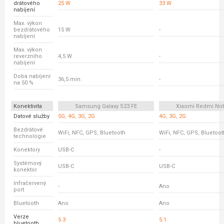
drátového
25 W
33 W
nabíjení
Max. výkon
bezdrátového
15 W
-
nabíjení
Max. výkon
reverzního
4,5 W
-
nabíjení
Doba nabíjení
36,5 min.
-
na 50 %
Konektivita
Samsung Galaxy S23 FE
Xiaomi Redmi Not
Datové služby
5G, 4G, 3G, 2G
4G, 3G, 2G
Bezdrátové
WiFi, NFC, GPS, Bluetooth
WiFi, NFC, GPS, Bluetoot
technologie
Konektory
USB-C
-
Systémový
USB-C
USB-C
konektor
Infračervený
-
Ano
port
Bluetooth
Ano
Ano
Verze
5.3
5.1
bluetooth