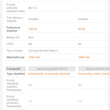
Poměr
velikosti
84,1 %
-
displeje k tělu
Tvar výřezu v
Průstřel
Průstřel
displeji
Frekvence
120 Hz
90 Hz
displeje
Always On
Ano
-
LTPO
Ne
Ne
Typ ochrany
Corning Gorilla Glass 5
-
Maximální jas
1450 nitů
1000 nitů
Fotoaparát
Samsung Galaxy S23 FE
Xiaomi Redmi Not
Typy objektivů
teleobjektiv, širokoúhlý, klasický
širokoúhlý, makro, klasi
Počet
objektivů
3 x
3 x
zadního
fotoaparátu
Počet
objektivů
1 x
1 x
předního
fotoaparátu