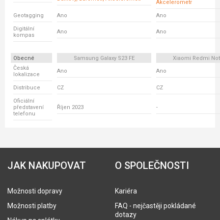
Akcelerometr
Geotagging
Ano
Ano
Digitální
Ano
Ano
kompas
Obecné
Samsung Galaxy S23 FE
Xiaomi Redmi Not
Česká
Ano
Ano
lokalizace
Distribuce
CZ
CZ
Oficiální
představení
Říjen 2023
-
telefonu
JAK NAKUPOVAT
O SPOLEČNOSTI
Možnosti dopravy
Kariéra
Možnosti platby
FAQ - nejčastěji pokládané
dotazy