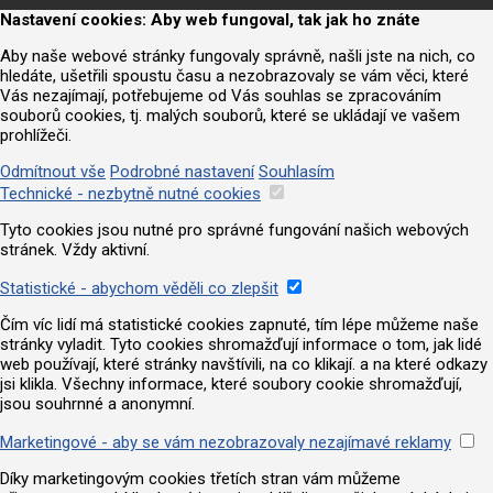
Nastavení cookies: Aby web fungoval, tak jak ho znáte
Aby naše webové stránky fungovaly správně, našli jste na nich, co
hledáte, ušetřili spoustu času a nezobrazovaly se vám věci, které
Vás nezajímají, potřebujeme od Vás souhlas se zpracováním
souborů cookies, tj. malých souborů, které se ukládají ve vašem
prohlížeči.
Odmítnout vše
Podrobné nastavení
Souhlasím
Technické - nezbytně nutné cookies
Tyto cookies jsou nutné pro správné fungování našich webových
stránek. Vždy aktivní.
Statistické - abychom věděli co zlepšit
Čím víc lidí má statistické cookies zapnuté, tím lépe můžeme naše
stránky vyladit. Tyto cookies shromažďují informace o tom, jak lidé
web používají, které stránky navštívili, na co klikají. a na které odkazy
jsi klikla. Všechny informace, které soubory cookie shromažďují,
jsou souhrnné a anonymní.
Marketingové - aby se vám nezobrazovaly nezajímavé reklamy
Díky marketingovým cookies třetích stran vám můžeme