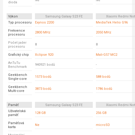
Ne
Ne
dioda
Výkon
Samsung Galaxy S23 FE
Xiaomi Redmi Not
Typ procesoru
Exynos 2200
MediaTek Helio G96
Frekvence
2800 MHz
2050 MHz
procesoru
Počet jader
8
8
procesoru
Grafický chip
Xclipse 920
Mali-G57 MC2
AnTuTu
940921 bodů
-
Benchmark
Geekbench
1573 bodů
588 bodů
Single-core
Geekbench
3873 bodů
1786 bodů
Multi-core
Paměť
Samsung Galaxy S23 FE
Xiaomi Redmi Not
Uživatelská
128 GB
256 GB
paměť
Paměťová
Ne
microSD
karta