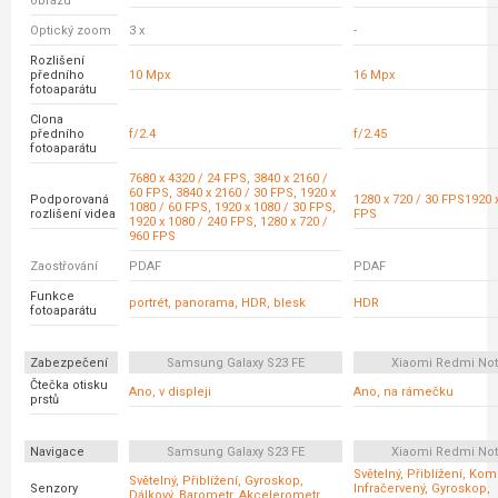
obrazu
Optický zoom
3 x
-
Rozlišení
předního
10 Mpx
16 Mpx
fotoaparátu
Clona
předního
f/2.4
f/2.45
fotoaparátu
7680 x 4320 / 24 FPS, 3840 x 2160 /
60 FPS, 3840 x 2160 / 30 FPS, 1920 x
Podporovaná
1280 x 720 / 30 FPS1920 x
1080 / 60 FPS, 1920 x 1080 / 30 FPS,
rozlišení videa
FPS
1920 x 1080 / 240 FPS, 1280 x 720 /
960 FPS
Zaostřování
PDAF
PDAF
Funkce
portrét, panorama, HDR, blesk
HDR
fotoaparátu
Zabezpečení
Samsung Galaxy S23 FE
Xiaomi Redmi Not
Čtečka otisku
Ano, v displeji
Ano, na rámečku
prstů
Navigace
Samsung Galaxy S23 FE
Xiaomi Redmi Not
Světelný, Přiblížení, Ko
Světelný, Přiblížení, Gyroskop,
Senzory
Infračervený, Gyroskop,
Dálkový, Barometr, Akcelerometr