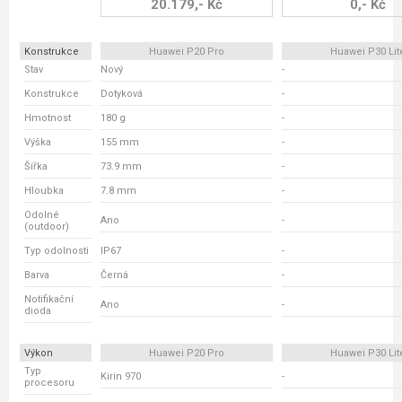
20.179,- Kč
0,- Kč
Konstrukce
Huawei P20 Pro
Huawei P30 Lit
Stav
Nový
-
Konstrukce
Dotyková
-
Hmotnost
180 g
-
Výška
155 mm
-
Šířka
73.9 mm
-
Hloubka
7.8 mm
-
Odolné
Ano
-
(outdoor)
Typ odolnosti
IP67
-
Barva
Černá
-
Notifikační
Ano
-
dioda
Výkon
Huawei P20 Pro
Huawei P30 Lit
Typ
Kirin 970
-
procesoru