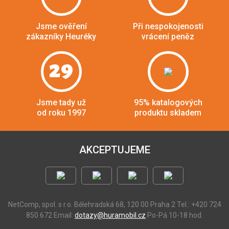
Jsme ověření
Při nespokojenosti
zákazníky Heuréky
vrácení peněz
29
Jsme tady už
95% katalogových
od roku 1997
produktu skladem
AKCEPTUJEME
NetComp, spol. s r.o.
Bělehradská 68, 120 00 Praha 2
Tel.: +420 724
850 672
Email:
dotazy@huramobil.cz
Po-Pá 10-18 hod.