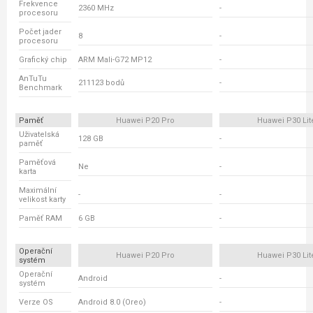
Frekvence
2360 MHz
-
procesoru
Počet jader
8
-
procesoru
Grafický chip
ARM Mali-G72 MP12
-
AnTuTu
211123 bodů
-
Benchmark
Paměť
Huawei P20 Pro
Huawei P30 Lit
Uživatelská
128 GB
-
paměť
Paměťová
Ne
-
karta
Maximální
-
-
velikost karty
Paměť RAM
6 GB
-
Operační
Huawei P20 Pro
Huawei P30 Lit
systém
Operační
Android
-
systém
Verze OS
Android 8.0 (Oreo)
-