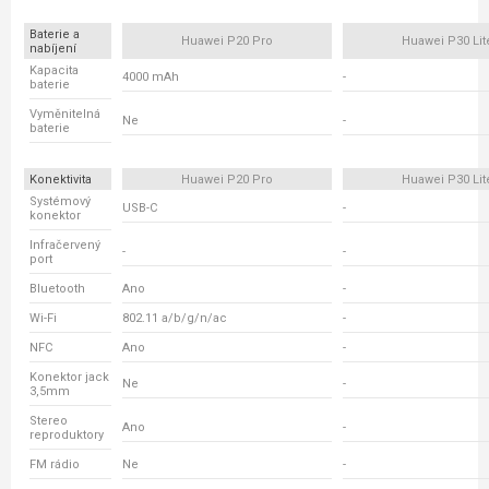
Baterie a
Huawei P20 Pro
Huawei P30 Lit
nabíjení
Kapacita
4000 mAh
-
baterie
Vyměnitelná
Ne
-
baterie
Konektivita
Huawei P20 Pro
Huawei P30 Lit
Systémový
USB-C
-
konektor
Infračervený
-
-
port
Bluetooth
Ano
-
Wi-Fi
802.11 a/b/g/n/ac
-
NFC
Ano
-
Konektor jack
Ne
-
3,5mm
Stereo
Ano
-
reproduktory
FM rádio
Ne
-