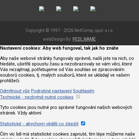
Copyright © 1997 - 2026 NetComp, spol. s r.o.
webDesign By:
PESL.NAME
Nastavení cookies: Aby web fungoval, tak jak ho znáte
Aby naše webové stránky fungovaly správně, našli jste na nich, co
hledáte, ušetřili spoustu času a nezobrazovaly se vám věci, které
Vás nezajímají, potřebujeme od Vás souhlas se zpracováním
souborů cookies, tj. malých souborů, které se ukládají ve vašem
prohlížeči.
Odmítnout vše
Podrobné nastavení
Souhlasím
Technické - nezbytně nutné cookies
Tyto cookies jsou nutné pro správné fungování našich webových
stránek. Vždy aktivní.
Statistické - abychom věděli co zlepšit
Čím víc lidí má statistické cookies zapnuté, tím lépe můžeme naše