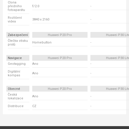
Clona
předního
f/2.0
-
fotoaparátu
Rozlišení
3840 x 2160
-
videa
Zabezpečení
Huawei P20 Pro
Huawei P30 Lit
Čtečka otisku
Homebutton
-
prstů
Navigace
Huawei P20 Pro
Huawei P30 Lit
Geotagging
Ano
-
Digitální
Ano
-
kompas
Obecné
Huawei P20 Pro
Huawei P30 Lit
Česká
Ano
-
lokalizace
Distribuce
CZ
-