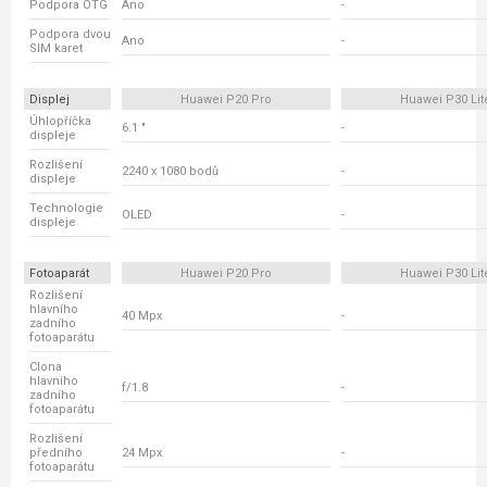
Podpora OTG
Ano
-
Podpora dvou
Ano
-
SIM karet
Displej
Huawei P20 Pro
Huawei P30 Lit
Úhlopříčka
6.1 "
-
displeje
Rozlišení
2240 x 1080 bodů
-
displeje
Technologie
OLED
-
displeje
Fotoaparát
Huawei P20 Pro
Huawei P30 Lit
Rozlišení
hlavního
40 Mpx
-
zadního
fotoaparátu
Clona
hlavního
f/1.8
-
zadního
fotoaparátu
Rozlišení
předního
24 Mpx
-
fotoaparátu