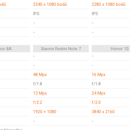
odů
2340 x 1080 bodů
2280 x 1080 bodů
IPS
IPS
-
-
-
-
nor 8A
Xiaomi Redmi Note 7
Honor 10
-
-
-
-
48 Mpx
16 Mpx
f/1.8
f/1.8
13 Mpx
24 Mpx
f/2.2
f/2.0
1920 × 1080
3840 x 2160
-
-