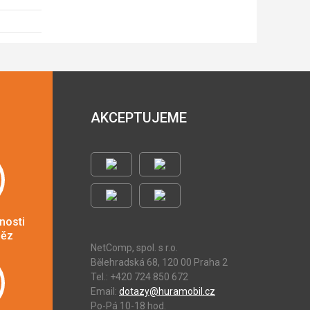
AKCEPTUJEME
nosti
něz
NetComp, spol. s r.o.
Bělehradská 68, 120 00 Praha 2
Tel.: +420 724 850 672
Email:
dotazy@huramobil.cz
Po-Pá 10-18 hod.