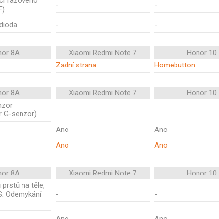
kcí fázového
-
-
F)
 dioda
-
-
nor 8A
Xiaomi Redmi Note 7
Honor 10
Zadní strana
Homebutton
nor 8A
Xiaomi Redmi Note 7
Honor 10
nzor
-
-
r G-senzor)
Ano
Ano
Ano
Ano
nor 8A
Xiaomi Redmi Note 7
Honor 10
 prstů na těle,
, Odemykání
-
-
Ano
Ano