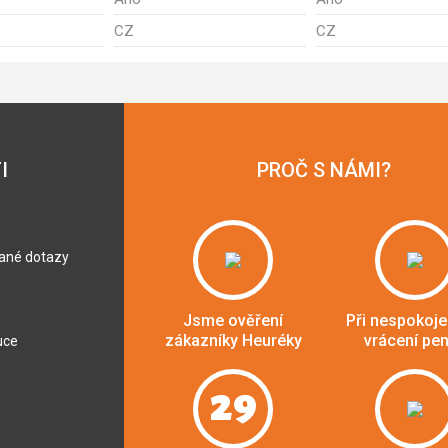
CZ
CZ
I
PROČ S NÁMI?
dané dotazy
Jsme ověření
Při nespokoje
zákazníky Heuréky
vrácení pe
uce
29