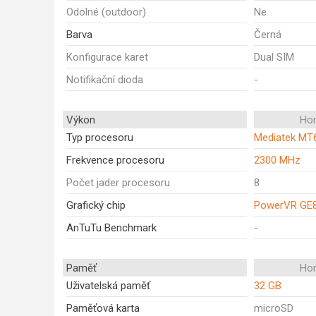
Odolné (outdoor)
Ne
Barva
Černá
Konfigurace karet
Dual SIM
Notifikační dioda
-
Výkon
Ho
Typ procesoru
Mediatek MT
Frekvence procesoru
2300 MHz
Počet jader procesoru
8
Grafický chip
PowerVR GE
AnTuTu Benchmark
-
Paměť
Ho
Uživatelská paměť
32 GB
Paměťová karta
microSD