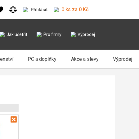
0 ks za 0 Kč
Přihlásit
Jak ušetřit
Pro firmy
Výprodej
šenství
PC a doplňky
Akce a slevy
Výprodej