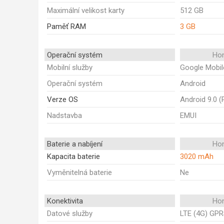
Maximální velikost karty
512 GB
Paměť RAM
3 GB
Operační systém
Ho
Mobilní služby
Google Mobil
Operační systém
Android
Verze OS
Android 9.0 (
Nadstavba
EMUI
Baterie a nabíjení
Ho
Kapacita baterie
3020 mAh
Vyměnitelná baterie
Ne
Konektivita
Ho
Datové služby
LTE (4G) GPR