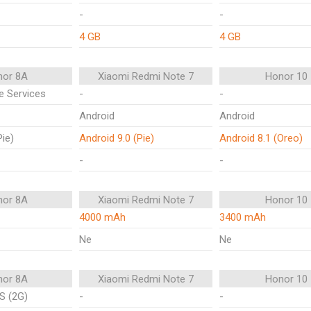
-
-
4 GB
4 GB
nor 8A
Xiaomi Redmi Note 7
Honor 10
e Services
-
-
Android
Android
Pie)
Android 9.0 (Pie)
Android 8.1 (Oreo)
-
-
nor 8A
Xiaomi Redmi Note 7
Honor 10
4000 mAh
3400 mAh
Ne
Ne
nor 8A
Xiaomi Redmi Note 7
Honor 10
S (2G)
-
-