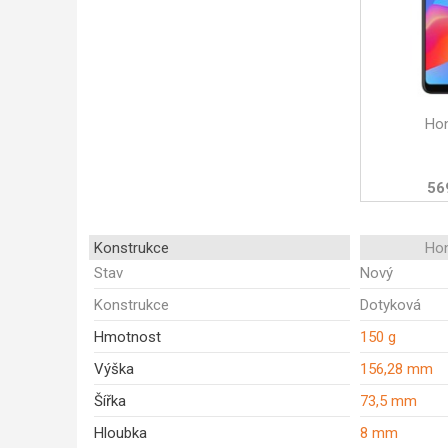
Ho
56
Konstrukce
Ho
Stav
Nový
Konstrukce
Dotyková
Hmotnost
150 g
Výška
156,28 mm
Šířka
73,5 mm
Hloubka
8 mm