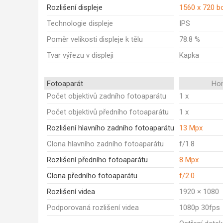
Rozlišení displeje
1560 x 720 b
Technologie displeje
IPS
Poměr velikosti displeje k tělu
78.8 %
Tvar výřezu v displeji
Kapka
Fotoaparát
Ho
Počet objektivů zadního fotoaparátu
1 x
Počet objektivů předního fotoaparátu
1 x
Rozlišení hlavního zadního fotoaparátu
13 Mpx
Clona hlavního zadního fotoaparátu
f/1.8
Rozlišení předního fotoaparátu
8 Mpx
Clona předního fotoaparátu
f/2.0
Rozlišení videa
1920 × 1080
Podporovaná rozlišení videa
1080p 30fps