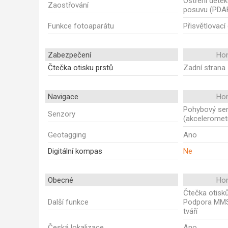
Ostření dete
Zaostřování
posuvu (PDA
Funkce fotoaparátu
Přisvětlovací
Zabezpečení
Ho
Čtečka otisku prstů
Zadní strana
Navigace
Ho
Pohybový se
Senzory
(akceleromet
Geotagging
Ano
Digitální kompas
Ne
Obecné
Ho
Čtečka otisků
Další funkce
Podpora MMS
tváří
Česká lokalizace
Ano