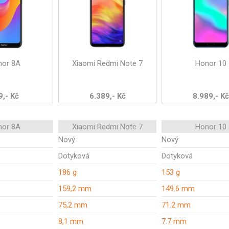
nor 8A
Xiaomi Redmi Note 7
Honor 10
9,- Kč
6.389,- Kč
8.989,- Kč
nor 8A
Xiaomi Redmi Note 7
Honor 10
Nový
Nový
Dotyková
Dotyková
186 g
153 g
159,2 mm
149.6 mm
75,2 mm
71.2 mm
8,1 mm
7.7 mm