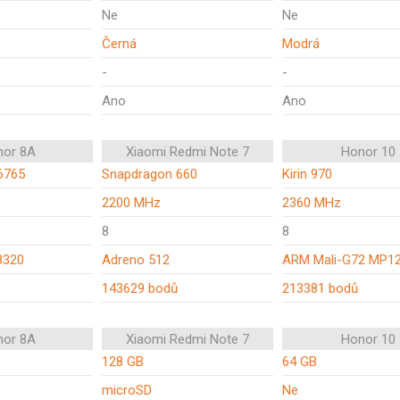
Ne
Ne
Černá
Modrá
-
-
Ano
Ano
nor 8A
Xiaomi Redmi Note 7
Honor 10
6765
Snapdragon 660
Kirin 970
2200 MHz
2360 MHz
8
8
8320
Adreno 512
ARM Mali-G72 MP1
143629 bodů
213381 bodů
nor 8A
Xiaomi Redmi Note 7
Honor 10
128 GB
64 GB
microSD
Ne