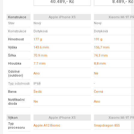
40.489,- Kč
8.489,- Kč
Konstrukce
Apple iPhone XS
Xiaomi Mi 9T P
Stav
Nový
Nový
Konstrukce
Dotyková
Dotyková
Hmotnost
177 g
191 g
Výška
143.6 mm
156,7 mm
Šířka
70.9 mm
74,3 mm
Hloubka
7.7 mm
8,8 mm
Odolné
Ano
Ne
(outdoor)
Typ odolnosti
IP68
-
Barva
Šedá
Černá
Notifikační
Ne
Ano
dioda
Výkon
Apple iPhone XS
Xiaomi Mi 9T P
Typ
Apple A12 Bionic
Snapdragon 855
procesoru