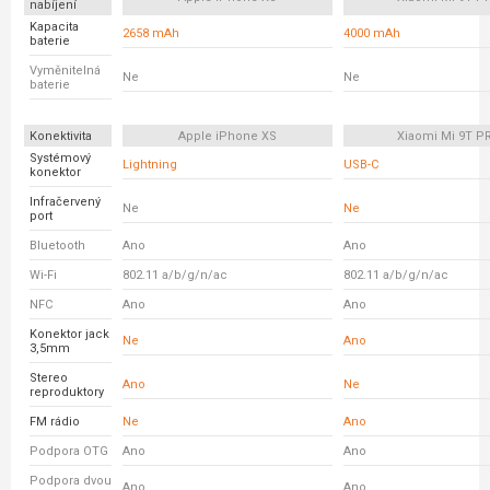
nabíjení
Kapacita
2658 mAh
4000 mAh
baterie
Vyměnitelná
Ne
Ne
baterie
Konektivita
Apple iPhone XS
Xiaomi Mi 9T P
Systémový
Lightning
USB-C
konektor
Infračervený
Ne
Ne
port
Bluetooth
Ano
Ano
Wi-Fi
802.11 a/b/g/n/ac
802.11 a/b/g/n/ac
NFC
Ano
Ano
Konektor jack
Ne
Ano
3,5mm
Stereo
Ano
Ne
reproduktory
FM rádio
Ne
Ano
Podpora OTG
Ano
Ano
Podpora dvou
Ano
Ano