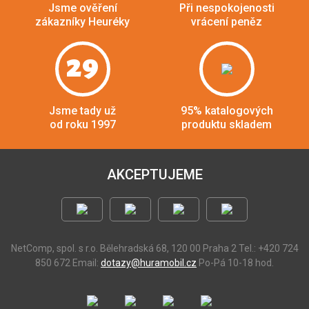
Jsme ověření
Při nespokojenosti
zákazníky Heuréky
vrácení peněz
29
Jsme tady už
95% katalogových
od roku 1997
produktu skladem
AKCEPTUJEME
NetComp, spol. s r.o.
Bělehradská 68, 120 00 Praha 2
Tel.: +420 724
850 672
Email:
dotazy@huramobil.cz
Po-Pá 10-18 hod.