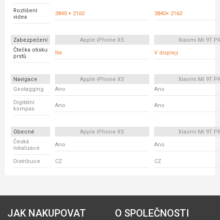
Rozlišení
3840 × 2160
3840× 2160
videa
Zabezpečení
Apple iPhone XS
Xiaomi Mi 9T P
Čtečka otisku
Ne
V displeji
prstů
Navigace
Apple iPhone XS
Xiaomi Mi 9T P
Geotagging
Ano
Ano
Digitální
Ano
Ano
kompas
Obecné
Apple iPhone XS
Xiaomi Mi 9T P
Česká
Ano
Ano
lokalizace
Distribuce
CZ
CZ
JAK NAKUPOVAT
O SPOLEČNOSTI