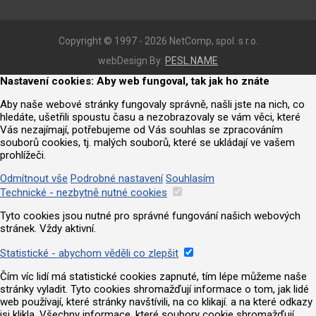
Copyright © 1997 - 2026 NetComp, spol. s r.o.
webDesign By:
PESL.NAME
Nastavení cookies: Aby web fungoval, tak jak ho znáte
Aby naše webové stránky fungovaly správně, našli jste na nich, co
hledáte, ušetřili spoustu času a nezobrazovaly se vám věci, které
Vás nezajímají, potřebujeme od Vás souhlas se zpracováním
souborů cookies, tj. malých souborů, které se ukládají ve vašem
prohlížeči.
Odmítnout vše
Podrobné nastavení
Souhlasím
Technické - nezbytně nutné cookies
Tyto cookies jsou nutné pro správné fungování našich webových
stránek. Vždy aktivní.
Statistické - abychom věděli co zlepšit
Čím víc lidí má statistické cookies zapnuté, tím lépe můžeme naše
stránky vyladit. Tyto cookies shromažďují informace o tom, jak lidé
web používají, které stránky navštívili, na co klikají. a na které odkazy
jsi klikla. Všechny informace, které soubory cookie shromažďují,