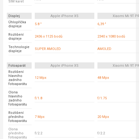
SIM karet
Displej
Apple iPhone XS
Xiaomi Mi 9T P
Úhlopříčka
5.8 "
6,39 "
displeje
Rozlišení
2436 x 1125 bodů
2340 x 1080 bodů
displeje
Technologie
SUPER AMOLED
AMOLED
displeje
Fotoaparát
Apple iPhone XS
Xiaomi Mi 9T P
Rozlišení
hlavního
12 Mpx
48 Mpx
zadního
fotoaparátu
Clona
hlavního
f/1.8
f/1.75
zadního
fotoaparátu
Rozlišení
předního
7 Mpx
20 Mpx
fotoaparátu
Clona
předního
f/2.2
f/2.2
fotoaparátu