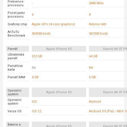
Frekvence
-
2840 MHz
procesoru
Počet jader
6
8
procesoru
Grafický chip
Apple GPU (4-core graphics)
Adreno 640
AnTuTu
363500 bodů
361000 bodů
Benchmark
Paměť
Apple iPhone XS
Xiaomi Mi 9T P
Uživatelská
512 GB
64 GB
paměť
Paměťová
Ne
Ne
karta
Paměť RAM
4 GB
6 GB
Operační
Apple iPhone XS
Xiaomi Mi 9T P
systém
Operační
iOS
Android
systém
Verze OS
iOS 12
Android 9.0 (Pie) - MIUI 1
Baterie a
Apple iPhone XS
Xiaomi Mi 9T P