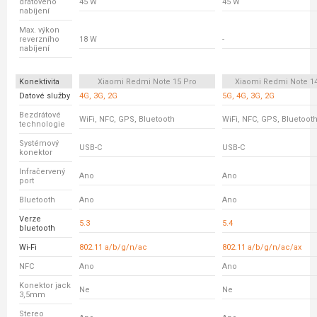
drátového
45 W
45 W
nabíjení
Max. výkon
reverzního
18 W
-
nabíjení
Konektivita
Xiaomi Redmi Note 15 Pro
Xiaomi Redmi Note 14
Datové služby
4G, 3G, 2G
5G, 4G, 3G, 2G
Bezdrátové
WiFi, NFC, GPS, Bluetooth
WiFi, NFC, GPS, Bluetoot
technologie
Systémový
USB-C
USB-C
konektor
Infračervený
Ano
Ano
port
Bluetooth
Ano
Ano
Verze
5.3
5.4
bluetooth
Wi-Fi
802.11 a/b/g/n/ac
802.11 a/b/g/n/ac/ax
NFC
Ano
Ano
Konektor jack
Ne
Ne
3,5mm
Stereo