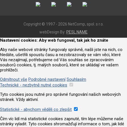
Copyright © 1997 - 2026 NetComp, spol. s r.o.
webDesign By:
PESL.NAME
Nastavení cookies: Aby web fungoval, tak jak ho znáte
Aby naše webové stránky fungovaly správně, našli jste na nich, co
hledáte, ušetřili spoustu času a nezobrazovaly se vám věci, které
Vás nezajímají, potřebujeme od Vás souhlas se zpracováním
souborů cookies, tj. malých souborů, které se ukládají ve vašem
prohlížeči.
Odmítnout vše
Podrobné nastavení
Souhlasím
Technické - nezbytně nutné cookies
Tyto cookies jsou nutné pro správné fungování našich webových
stránek. Vždy aktivní.
Statistické - abychom věděli co zlepšit
Čím víc lidí má statistické cookies zapnuté, tím lépe můžeme naše
stránky vyladit. Tyto cookies shromažďují informace o tom, jak lidé