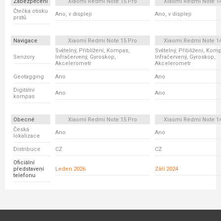
Zabezpečení
Xiaomi Redmi Note 15 Pro
Xiaomi Redmi Note 14
Čtečka otisku
Ano, v displeji
Ano, v displeji
prstů
Navigace
Xiaomi Redmi Note 15 Pro
Xiaomi Redmi Note 14
Světelný, Přiblížení, Kompas,
Světelný, Přiblížení, Kom
Senzory
Infračervený, Gyroskop,
Infračervený, Gyroskop,
Akcelerometr
Akcelerometr
Geotagging
Ano
Ano
Digitální
Ano
Ano
kompas
Obecné
Xiaomi Redmi Note 15 Pro
Xiaomi Redmi Note 14
Česká
Ano
Ano
lokalizace
Distribuce
CZ
CZ
Oficiální
představení
Leden 2026
Září 2024
telefonu