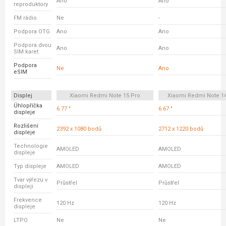
Ano
Ano
reproduktory
FM rádio
Ne
-
Podpora OTG
Ano
Ano
Podpora dvou
Ano
Ano
SIM karet
Podpora
Ne
Ano
eSIM
Displej
Xiaomi Redmi Note 15 Pro
Xiaomi Redmi Note 14
Úhlopříčka
6.77 "
6.67 "
displeje
Rozlišení
2392 x 1080 bodů
2712 x 1220 bodů
displeje
Technologie
AMOLED
AMOLED
displeje
Typ displeje
AMOLED
AMOLED
Tvar výřezu v
Průstřel
Průstřel
displeji
Frekvence
120 Hz
120 Hz
displeje
LTPO
Ne
Ne