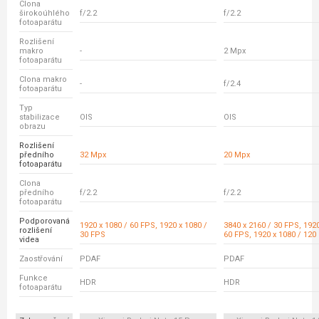
Clona
širokoúhlého
f/2.2
f/2.2
fotoaparátu
Rozlišení
makro
-
2 Mpx
fotoaparátu
Clona makro
-
f/2.4
fotoaparátu
Typ
stabilizace
OIS
OIS
obrazu
Rozlišení
předního
32 Mpx
20 Mpx
fotoaparátu
Clona
předního
f/2.2
f/2.2
fotoaparátu
Podporovaná
1920 x 1080 / 60 FPS, 1920 x 1080 /
3840 x 2160 / 30 FPS, 1920
rozlišení
30 FPS
60 FPS, 1920 x 1080 / 120
videa
Zaostřování
PDAF
PDAF
Funkce
HDR
HDR
fotoaparátu