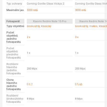
Typ ochrany
Corning Gorilla Glass Victus 2
Corning Gorilla Glass Vic
Maximální jas
3200 nitů
3000 nitů
Fotoaparát
Xiaomi Redmi Note 15 Pro
Xiaomi Redmi Note 14
Typy objektivů
širokoúhlý, klasický
širokoúhlý, makro, klasic
Počet
objektivů
2 x
3 x
zadního
fotoaparátu
Počet
objektivů
1 x
1 x
předního
fotoaparátu
Rozlišení
hlavního
200 Mpx
200 Mpx
zadního
fotoaparátu
Clona
hlavního
f/1.7
f/1.65
zadního
fotoaparátu
Rozlišení
širokoúhlého
8 Mpx
8 Mpx
fotoaparátu