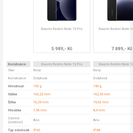
Xiaomi Redmi Note 15 Pro
Xiaomi Redmi Note 14
5.989,- Kč
7.889,- Kč
Konstrukce
Xiaomi Redmi Note 15 Pro
Xiaomi Redmi Note 14
Stav
Nový
Nový
Konstrukce
Dotyková
Dotyková
Hmotnost
195 g
190 g
Výška
163,22 mm
162,33 mm
Šířka
76,29 mm
74,42 mm
Hloubka
7,96 mm
8,4 mm
Odolné
Ano
Ano
(outdoor)
Typ odolnosti
IP65
IP68