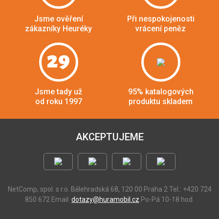
Jsme ověření
Při nespokojenosti
zákazníky Heuréky
vrácení peněz
29
Jsme tady už
95% katalogových
od roku 1997
produktu skladem
AKCEPTUJEME
NetComp, spol. s r.o.
Bělehradská 68, 120 00 Praha 2
Tel.: +420 724
850 672
Email:
dotazy@huramobil.cz
Po-Pá 10-18 hod.