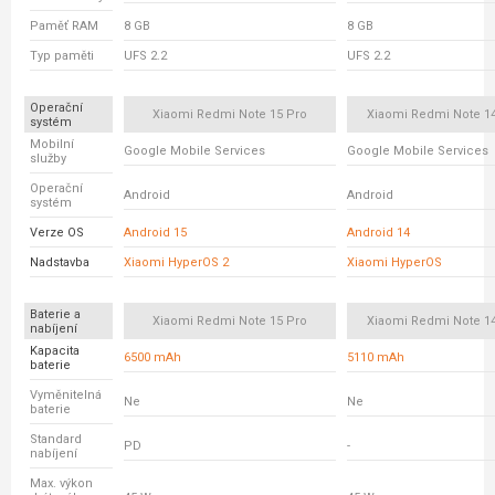
Paměť RAM
8 GB
8 GB
Typ paměti
UFS 2.2
UFS 2.2
Operační
Xiaomi Redmi Note 15 Pro
Xiaomi Redmi Note 14
systém
Mobilní
Google Mobile Services
Google Mobile Services
služby
Operační
Android
Android
systém
Verze OS
Android 15
Android 14
Nadstavba
Xiaomi HyperOS 2
Xiaomi HyperOS
Baterie a
Xiaomi Redmi Note 15 Pro
Xiaomi Redmi Note 14
nabíjení
Kapacita
6500 mAh
5110 mAh
baterie
Vyměnitelná
Ne
Ne
baterie
Standard
PD
-
nabíjení
Max. výkon