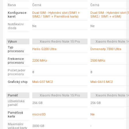
Barva
Černá
Černá
Konfigurace
Dual SIM - Hybridní slot (SIM1 +
Dual SIM - Hybridní slot 
karet
SIM2 / SIM1 + Paměťová karta)
SIM2 / SIM1 + eSIM)
Notifikační
Ne
Ne
dioda
Výkon
Xiaomi Redmi Note 15 Pro
Xiaomi Redmi Note 14
Typ
Helio G200 Ultra
Dimensity 7300 Ultra
procesoru
Frekvence
2200 MHz
2500 MHz
procesoru
Počet jader
8
8
procesoru
Grafický chip
Mali-G57 MC2
Mali-G615 MC2
Paměť
Xiaomi Redmi Note 15 Pro
Xiaomi Redmi Note 14
Uživatelská
256 GB
256 GB
paměť
Paměťová
microSD
Ne
karta
Maximální
2000 GB
-
velikost karty