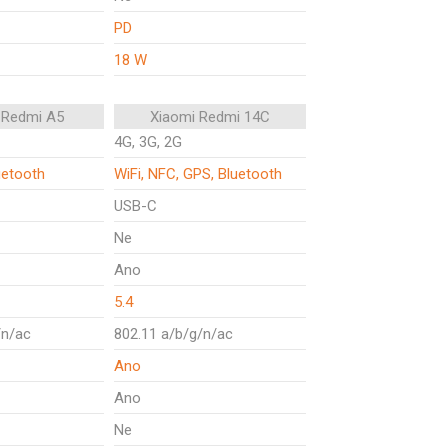
PD
18 W
 Redmi A5
Xiaomi Redmi 14C
4G, 3G, 2G
uetooth
WiFi, NFC, GPS, Bluetooth
USB-C
Ne
Ano
5.4
/n/ac
802.11 a/b/g/n/ac
Ano
Ano
Ne