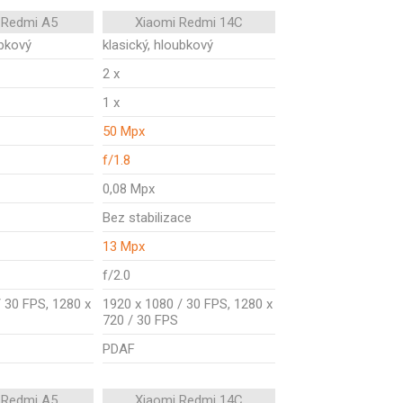
 Redmi A5
Xiaomi Redmi 14C
ubkový
klasický, hloubkový
2 x
1 x
50 Mpx
f/1.8
0,08 Mpx
Bez stabilizace
13 Mpx
f/2.0
 30 FPS, 1280 x
1920 x 1080 / 30 FPS, 1280 x
720 / 30 FPS
PDAF
 Redmi A5
Xiaomi Redmi 14C