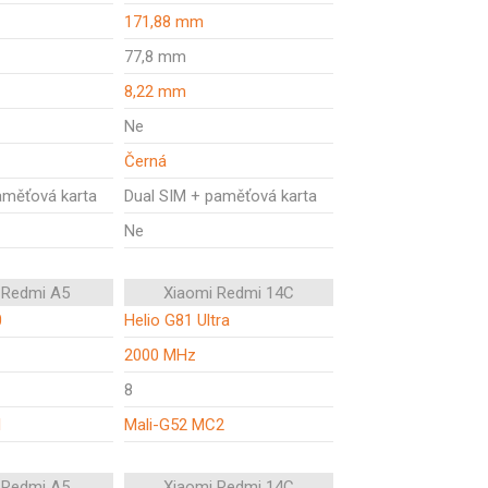
171,88 mm
77,8 mm
8,22 mm
Ne
Černá
aměťová karta
Dual SIM + paměťová karta
Ne
 Redmi A5
Xiaomi Redmi 14C
0
Helio G81 Ultra
2000 MHz
8
1
Mali-G52 MC2
 Redmi A5
Xiaomi Redmi 14C