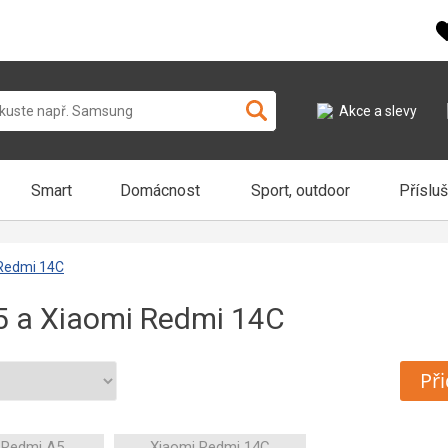
Akce a slevy
Smart
Domácnost
Sport, outdoor
Příslu
 Redmi 14C
5 a Xiaomi Redmi 14C
Při
 Redmi A5
Xiaomi Redmi 14C