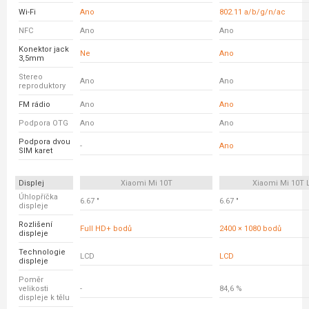
Wi-Fi
Ano
802.11 a/b/g/n/ac
NFC
Ano
Ano
Konektor jack
Ne
Ano
3,5mm
Stereo
Ano
Ano
reproduktory
FM rádio
Ano
Ano
Podpora OTG
Ano
Ano
Podpora dvou
-
Ano
SIM karet
Displej
Xiaomi Mi 10T
Xiaomi Mi 10T L
Úhlopříčka
6.67 "
6.67 "
displeje
Rozlišení
Full HD+ bodů
2400 × 1080 bodů
displeje
Technologie
LCD
LCD
displeje
Poměr
velikosti
-
84,6 %
displeje k tělu