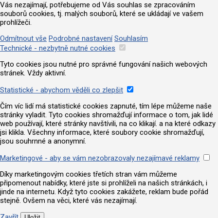
Vás nezajímají, potřebujeme od Vás souhlas se zpracováním
souborů cookies, tj. malých souborů, které se ukládají ve vašem
prohlížeči.
Odmítnout vše
Podrobné nastavení
Souhlasím
Technické - nezbytně nutné cookies
Tyto cookies jsou nutné pro správné fungování našich webových
stránek. Vždy aktivní.
Statistické - abychom věděli co zlepšit
Čím víc lidí má statistické cookies zapnuté, tím lépe můžeme naše
stránky vyladit. Tyto cookies shromažďují informace o tom, jak lidé
web používají, které stránky navštívili, na co klikají. a na které odkazy
jsi klikla. Všechny informace, které soubory cookie shromažďují,
jsou souhrnné a anonymní.
Marketingové - aby se vám nezobrazovaly nezajímavé reklamy
Díky marketingovým cookies třetích stran vám můžeme
připomenout nabídky, které jste si prohlíželi na našich stránkách, i
jinde na internetu. Když tyto cookies zakážete, reklam bude pořád
stejně. Ovšem na věci, které vás nezajímají.
Zavřít
Uložit