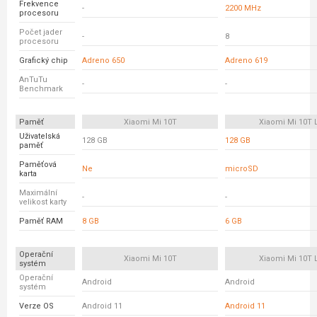
Frekvence
-
2200 MHz
procesoru
Počet jader
-
8
procesoru
Grafický chip
Adreno 650
Adreno 619
AnTuTu
-
-
Benchmark
Paměť
Xiaomi Mi 10T
Xiaomi Mi 10T L
Uživatelská
128 GB
128 GB
paměť
Paměťová
Ne
microSD
karta
Maximální
-
-
velikost karty
Paměť RAM
8 GB
6 GB
Operační
Xiaomi Mi 10T
Xiaomi Mi 10T L
systém
Operační
Android
Android
systém
Verze OS
Android 11
Android 11