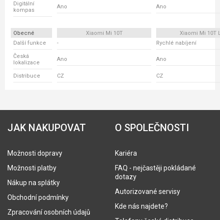
Digitální
Ano
Ano
kompas
Obecné
Xiaomi Mi 10T
Xiaomi Mi 10T L
Další funkce
-
Rychlé nabíjení
Česká
Ano
Ano
lokalizace
Distribuce
CZ
CZ
JAK NAKUPOVAT
O SPOLEČNOSTI
Možnosti dopravy
Kariéra
Možnosti platby
FAQ - nejčastěji pokládané
dotazy
Nákup na splátky
Autorizované servisy
Obchodní podmínky
Kde nás najdete?
Zpracování osobních údajů