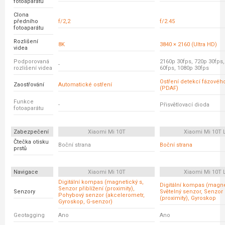
fotoaparátu
Clona
předního
f/2,2
f/2.45
fotoaparátu
Rozlišení
8K
3840 × 2160 (Ultra HD)
videa
Podporovaná
2160p 30fps, 720p 30fps
-
rozlišení videa
60fps, 1080p 30fps
Ostření detekcí fázovéh
Zaostřování
Automatické ostření
(PDAF)
Funkce
-
Přisvětlovací dioda
fotoaparátu
Zabezpečení
Xiaomi Mi 10T
Xiaomi Mi 10T L
Čtečka otisku
Boční strana
Boční strana
prstů
Navigace
Xiaomi Mi 10T
Xiaomi Mi 10T L
Digitální kompas (magnetický s,
Digitální kompas (magne
Senzor přiblížení (proximity),
Senzory
Světelný senzor, Senzor 
Pohybový senzor (akcelerometr,
(proximity), Gyroskop
Gyroskop, G-senzor)
Geotagging
Ano
Ano