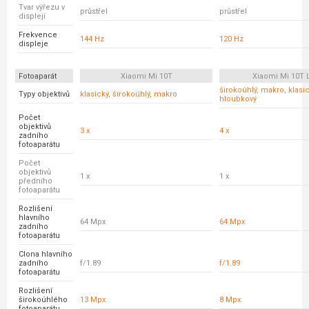
Tvar výřezu v
průstřel
průstřel
displeji
Frekvence
144 Hz
120 Hz
displeje
Fotoaparát
Xiaomi Mi 10T
Xiaomi Mi 10T L
širokoúhlý, makro, klasic
Typy objektivů
klasický, širokoúhlý, makro
hloubkový
Počet
objektivů
3 x
4 x
zadního
fotoaparátu
Počet
objektivů
1 x
1 x
předního
fotoaparátu
Rozlišení
hlavního
64 Mpx
64 Mpx
zadního
fotoaparátu
Clona hlavního
zadního
f/1.89
f/1.89
fotoaparátu
Rozlišení
širokoúhlého
13 Mpx
8 Mpx
fotoaparátu