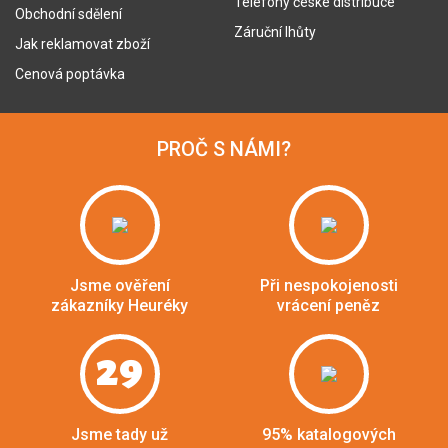
Telefony české distribuce
Obchodní sdělení
Záruční lhůty
Jak reklamovat zboží
Cenová poptávka
PROČ S NÁMI?
Jsme ověření
Při nespokojenosti
zákazníky Heuréky
vrácení peněz
29
Jsme tady už
95% katalogových