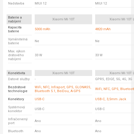
Nadstavba
MIUI 12
MIUI 12
Baterie a
Xiaomi Mi 10T
Xiaomi Mi 10T L
nabíjení
Kapacita
5000 mAh
4820 mAh
baterie
Vyměnitelná
Ne
Ne
baterie
Max. výkon
drátového
33 W
33 W
nabíjení
Konektivita
Xiaomi Mi 10T
Xiaomi Mi 10T L
Datové služby
-
GPRS, EDGE, 5G, 4G, 3G
Bezdrátové
WiFi, NFC, Infraport, GPS, GLONASS,
WiFi, NFC, GPS, Bluetoot
technologie
Bluetooth 5.1, BeiDou, A-GPS
Konektory
USB-C
USB-C, 3,5mm Jack
Systémový
USB-C
USB-C
konektor
Infračervený
Ano
Ano
port
Bluetooth
Ano
Ano