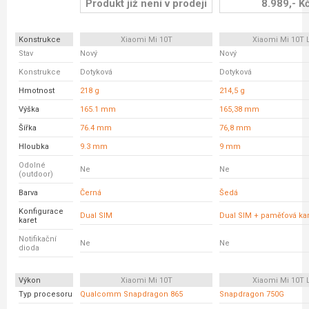
Produkt již není v prodeji
8.989,- K
Konstrukce
Xiaomi Mi 10T
Xiaomi Mi 10T L
Stav
Nový
Nový
Konstrukce
Dotyková
Dotyková
Hmotnost
218 g
214,5 g
Výška
165.1 mm
165,38 mm
Šířka
76.4 mm
76,8 mm
Hloubka
9.3 mm
9 mm
Odolné
Ne
Ne
(outdoor)
Barva
Černá
Šedá
Konfigurace
Dual SIM
Dual SIM + paměťová kar
karet
Notifikační
Ne
Ne
dioda
Výkon
Xiaomi Mi 10T
Xiaomi Mi 10T L
Typ procesoru
Qualcomm Snapdragon 865
Snapdragon 750G