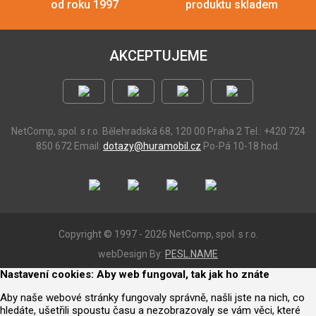
od roku 1997
produktu skladem
AKCEPTUJEME
NetComp, spol. s r.o.
Bělehradská 68, 120 00 Praha 2
Tel.: +420 724
850 672
Email:
dotazy@huramobil.cz
Po-Pá 10-18 hod.
Copyright © 1997 - 2026 NetComp, spol. s r.o.
webDesign By:
PESL.NAME
Nastavení cookies: Aby web fungoval, tak jak ho znáte
Aby naše webové stránky fungovaly správně, našli jste na nich, co
hledáte, ušetřili spoustu času a nezobrazovaly se vám věci, které