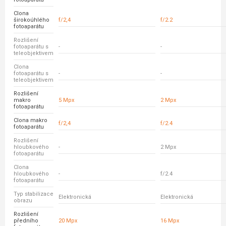
Clona
širokoúhlého
f/2,4
f/2.2
fotoaparátu
Rozlišení
fotoaparátu s
-
-
teleobjektivem
Clona
fotoaparátu s
-
-
teleobjektivem
Rozlišení
makro
5 Mpx
2 Mpx
fotoaparátu
Clona makro
f/2,4
f/2.4
fotoaparátu
Rozlišení
hloubkového
-
2 Mpx
fotoaparátu
Clona
hloubkového
-
f/2.4
fotoaparátu
Typ stabilizace
Elektronická
Elektronická
obrazu
Rozlišení
předního
20 Mpx
16 Mpx