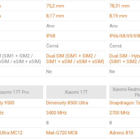
m
75,2 mm
78,31 mm
m
8,17 mm
8,19 mm
Ano
Ano
IP68
IP66/68/69/69
Černá
Černá
M (SIM1 + SIM2 /
Dual SIM (SIM1 + SIM2 /
Dual SIM - Hybr
eSIM / eSIM + eSIM)
SIM1 + eSIM / eSIM + eSIM)
(SIM1 + SIM2 
Ne
Ne
Xiaomi Redmi
iaomi 17T Pro
Xiaomi 17T
Pl
ty 9500
Dimensity 8500 Ultra
Snapdragon 7s
Hz
3400 MHz
2700 MHz
8
8
 Ultra MC12
Mali-G720 MC8
Adreno 810