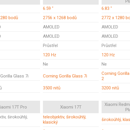
Pl
6.59 "
6.83 "
1280 bodů
2756 x 1268 bodů
2772 x 1280 b
D
AMOLED
AMOLED
D
AMOLED
AMOLED
Průstřel
Průstřel
120 Hz
120 Hz
Ne
Ne
Corning Gorill
Gorilla Glass 7i
Corning Gorilla Glass 7i
2
ů
3500 nitů
3200 nitů
Xiaomi Redmi
iaomi 17T Pro
Xiaomi 17T
Pl
tiv, širokoúhlý,
teleobjektiv, širokoúhlý,
širokoúhlý, kla
klasický