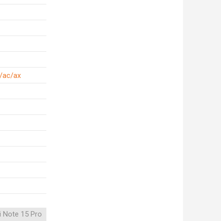
/ac/ax
 Note 15 Pro