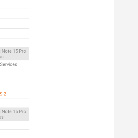
 Note 15 Pro
us
Services
S 2
 Note 15 Pro
us