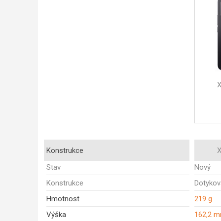
X
Konstrukce
X
Stav
Nový
Konstrukce
Dotykov
Hmotnost
219 g
Výška
162,2 