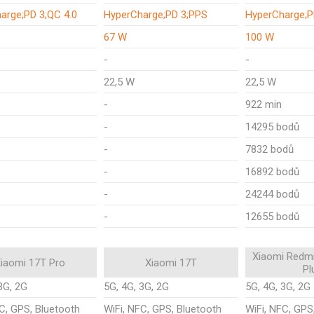
arge;PD 3;QC 4.0
HyperCharge;PD 3;PPS
HyperCharge;
67 W
100 W
-
-
22,5 W
22,5 W
-
922 min
-
14295 bodů
-
7832 bodů
-
16892 bodů
-
24244 bodů
-
12655 bodů
Xiaomi Redmi
iaomi 17T Pro
Xiaomi 17T
Pl
3G, 2G
5G, 4G, 3G, 2G
5G, 4G, 3G, 2G
C, GPS, Bluetooth
WiFi, NFC, GPS, Bluetooth
WiFi, NFC, GPS