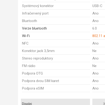
Systémový konektor
USB-C
Infračervený port
Ano
Bluetooth
Ano
Verze bluetooth
6.0
Wi-Fi
802.11 
NFC
Ano
Konektor jack 3,5mm
Ne
Stereo reproduktory
Ano
FM rádio
Ne
Podpora OTG
Ano
Podpora dvou SIM karet
Ano
Podpora eSIM
Ano
Displej
X