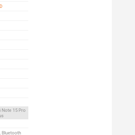
PD
 Note 15 Pro
us
, Bluetooth