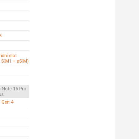
K
idní slot
/ SIM1 + eSIM)
 Note 15 Pro
us
 Gen 4