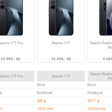
iaomi 17T Pro
Xiaomi 17T
Xiaomi Redmi
Pl
24.989,- Kč
16.490,- Kč
9.689
Xiaomi Redmi
iaomi 17T Pro
Xiaomi 17T
Pl
Nový
Nový
á
Dotyková
Dotyková
200 g
207,1 g
mm
157,6 mm
163,34 mm