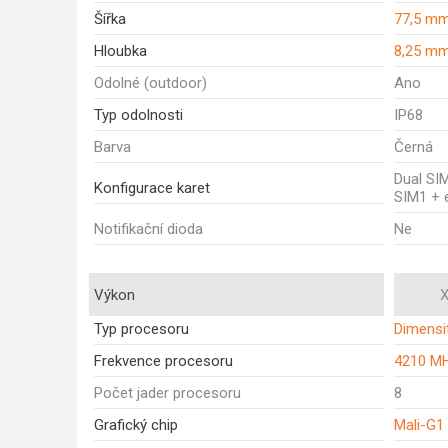
Šířka
77,5 m
Hloubka
8,25 m
Odolné (outdoor)
Ano
Typ odolnosti
IP68
Barva
Černá
Dual SI
Konfigurace karet
SIM1 + 
Notifikační dioda
Ne
Výkon
X
Typ procesoru
Dimensi
Frekvence procesoru
4210 M
Počet jader procesoru
8
Grafický chip
Mali-G1