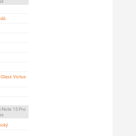
us
odů
a Glass Victus
 Note 15 Pro
us
sický