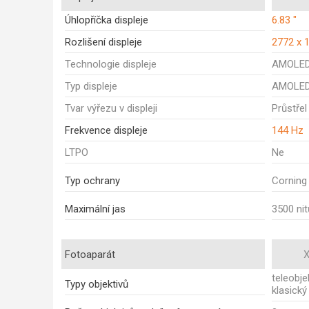
Úhlopříčka displeje
6.83 "
Rozlišení displeje
2772 x 
Technologie displeje
AMOLE
Typ displeje
AMOLE
Tvar výřezu v displeji
Průstřel
Frekvence displeje
144 Hz
LTPO
Ne
Typ ochrany
Corning 
Maximální jas
3500 nit
Fotoaparát
X
teleobjek
Typy objektivů
klasický