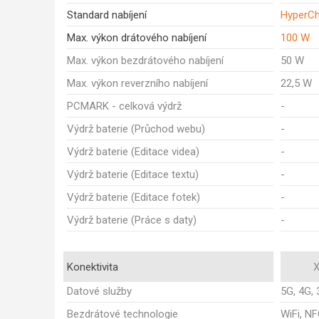
Standard nabíjení
HyperCh
Max. výkon drátového nabíjení
100 W
Max. výkon bezdrátového nabíjení
50 W
Max. výkon reverzního nabíjení
22,5 W
PCMARK - celková výdrž
-
Výdrž baterie (Průchod webu)
-
Výdrž baterie (Editace videa)
-
Výdrž baterie (Editace textu)
-
Výdrž baterie (Editace fotek)
-
Výdrž baterie (Práce s daty)
-
Konektivita
X
Datové služby
5G, 4G, 
Bezdrátové technologie
WiFi, NF