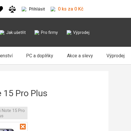
0 ks za 0 Kč
Přihlásit
Jak ušetřit
Pro firmy
Výprodej
šenství
PC a doplňky
Akce a slevy
Výprodej
 15 Pro Plus
 Note 15 Pro
us