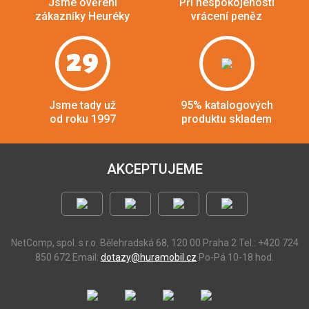
Jsme ověření
Při nespokojenosti
zákazníky Heuréky
vrácení peněz
29
Jsme tady už
95% katalogových
od roku 1997
produktu skladem
AKCEPTUJEME
NetComp, spol. s r.o.
Bělehradská 68, 120 00 Praha 2
Tel.: +420 724
850 672
Email:
dotazy@huramobil.cz
Po-Pá 10-18 hod.