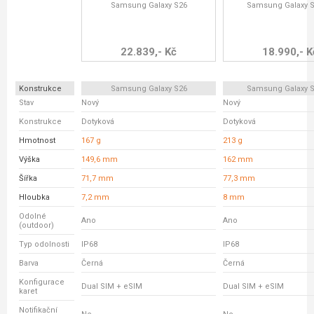
Samsung Galaxy S26
Samsung Galaxy S
22.839,- Kč
18.990,- K
Konstrukce
Samsung Galaxy S26
Samsung Galaxy S
Stav
Nový
Nový
Konstrukce
Dotyková
Dotyková
Hmotnost
167 g
213 g
Výška
149,6 mm
162 mm
Šířka
71,7 mm
77,3 mm
Hloubka
7,2 mm
8 mm
Odolné
Ano
Ano
(outdoor)
Typ odolnosti
IP68
IP68
Barva
Černá
Černá
Konfigurace
Dual SIM + eSIM
Dual SIM + eSIM
karet
Notifikační