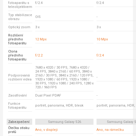
fotoaparátu s
f/2.4
f/2.4
teleobjektivem
Typ stabilizace
OIS
-
obrazu
Optický zoom
3 x
3 x
Rozlišení
předního
12 Mpx
10 Mpx
fotoaparátu
Clona
předního
f/2.2
f/2.4
fotoaparátu
7680 x 4320 / 30 FPS, 7680 x 4320 /
24 FPS, 3840 x 2160 / 60 FPS, 3840 x
Podporovaná
2160 / 30 FPS, 3840 x 2160 / 120 FPS,
-
rozlišení videa
1920 x 1080 / 60 FPS, 1920 x 1080 /
30 FPS, 1920 x 1080 / 240 FPS, 1280 x
720 / 960 FPS
Zaostřování
Dual Pixel PDAF
-
Funkce
portrét, panorama, HDR, blesk
portrét, panorama, HDR,
fotoaparátu
Zabezpečení
Samsung Galaxy S26
Samsung Galaxy S
Čtečka otisku
Ano, v displeji
Ano, na rámečku
prstů