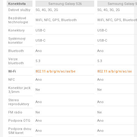
Konektivita
Samsung Galaxy S26
Samsung Galaxy S
Datové služby
5G, 4G, 3G, 2G
5G, 4G, 3G, 2G
Bezdrátové
WiFi, NFC, GPS, Bluetooth
WiFi, NFC, GPS, Bluetoot
technologie
Konektory
USB-C
USB-C
Systémový
USB-C
USB-C
konektor
Bluetooth
Ano
Ano
Verze
5.3
5.3
bluetooth
Wi-Fi
802.11 a/b/g/n/ac/ax/be
802.11 a/b/g/n/ac/ax
NFC
Ano
Ano
Konektor jack
Ne
Ne
3,5mm
Stereo
Ano
Ano
reproduktory
FM rádio
Ne
Ne
Podpora OTG
Ano
Ano
Podpora dvou
Ano
Ano
SIM karet