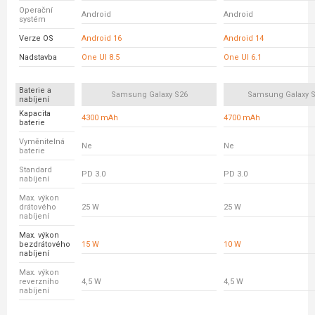
Operační
Android
Android
systém
Verze OS
Android 16
Android 14
Nadstavba
One UI 8.5
One UI 6.1
Baterie a
Samsung Galaxy S26
Samsung Galaxy S
nabíjení
Kapacita
4300 mAh
4700 mAh
baterie
Vyměnitelná
Ne
Ne
baterie
Standard
PD 3.0
PD 3.0
nabíjení
Max. výkon
drátového
25 W
25 W
nabíjení
Max. výkon
bezdrátového
15 W
10 W
nabíjení
Max. výkon
reverzního
4,5 W
4,5 W
nabíjení