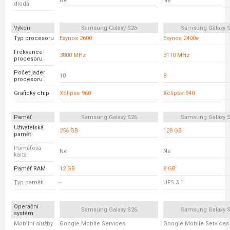
Ne
Ne
dioda
Výkon
Samsung Galaxy S26
Samsung Galaxy S
Typ procesoru
Exynos 2600
Exynos 2400e
Frekvence
3800 MHz
3110 MHz
procesoru
Počet jader
10
8
procesoru
Grafický chip
Xclipse 960
Xclipse 940
Paměť
Samsung Galaxy S26
Samsung Galaxy S
Uživatelská
256 GB
128 GB
paměť
Paměťová
Ne
Ne
karta
Paměť RAM
12 GB
8 GB
Typ paměti
-
UFS 3.1
Operační
Samsung Galaxy S26
Samsung Galaxy S
systém
Mobilní služby
Google Mobile Services
Google Mobile Services