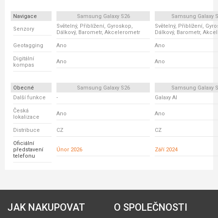
Navigace
Samsung Galaxy S26
Samsung Galaxy S
Světelný, Přiblížení, Gyroskop,
Světelný, Přiblížení, Gyr
Senzory
Dálkový, Barometr, Akcelerometr
Dálkový, Barometr, Akce
Geotagging
Ano
Ano
Digitální
Ano
Ano
kompas
Obecné
Samsung Galaxy S26
Samsung Galaxy S
Další funkce
-
Galaxy AI
Česká
Ano
Ano
lokalizace
Distribuce
CZ
CZ
Oficiální
představení
Únor 2026
Září 2024
telefonu
JAK NAKUPOVAT
O SPOLEČNOSTI