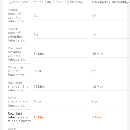
Typy objektivů
teleobjektiv, širokoúhlý, klasický
teleobjektiv, širokoúhlý, 
Počet
objektivů
3 x
3 x
zadního
fotoaparátu
Počet
objektivů
1 x
1 x
předního
fotoaparátu
Rozlišení
hlavního
50 Mpx
50 Mpx
zadního
fotoaparátu
Clona hlavního
zadního
f/1.8
f/1.8
fotoaparátu
Rozlišení
širokoúhlého
12 Mpx
12 Mpx
fotoaparátu
Clona
širokoúhlého
f/2.2
f/2.2
fotoaparátu
Rozlišení
fotoaparátu s
10 Mpx
8 Mpx
teleobjektivem
Clona