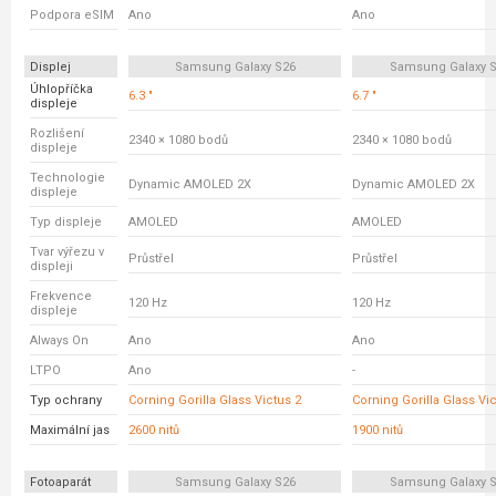
Podpora eSIM
Ano
Ano
Displej
Samsung Galaxy S26
Samsung Galaxy S
Úhlopříčka
6.3 "
6.7 "
displeje
Rozlišení
2340 × 1080 bodů
2340 × 1080 bodů
displeje
Technologie
Dynamic AMOLED 2X
Dynamic AMOLED 2X
displeje
Typ displeje
AMOLED
AMOLED
Tvar výřezu v
Průstřel
Průstřel
displeji
Frekvence
120 Hz
120 Hz
displeje
Always On
Ano
Ano
LTPO
Ano
-
Typ ochrany
Corning Gorilla Glass Victus 2
Corning Gorilla Glass Vi
Maximální jas
2600 nitů
1900 nitů
Fotoaparát
Samsung Galaxy S26
Samsung Galaxy S