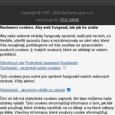
Copyright © 1997 - 2026 NetComp, spol. s r.o.
webDesign By:
PESL.NAME
Nastavení cookies: Aby web fungoval, tak jak ho znáte
Aby naše webové stránky fungovaly správně, našli jste na nich, co
hledáte, ušetřili spoustu času a nezobrazovaly se vám věci, které
Vás nezajímají, potřebujeme od Vás souhlas se zpracováním
souborů cookies, tj. malých souborů, které se ukládají ve vašem
prohlížeči.
Odmítnout vše
Podrobné nastavení
Souhlasím
Technické - nezbytně nutné cookies
Tyto cookies jsou nutné pro správné fungování našich webových
stránek. Vždy aktivní.
Statistické - abychom věděli co zlepšit
Čím víc lidí má statistické cookies zapnuté, tím lépe můžeme naše
stránky vyladit. Tyto cookies shromažďují informace o tom, jak lidé
web používají, které stránky navštívili, na co klikají. a na které odkazy
jsi klikla. Všechny informace, které soubory cookie shromažďují,