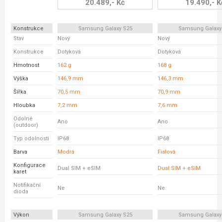
20.489,- Kč
19.490,- K
Konstrukce
Samsung Galaxy S25
Samsung Galaxy
Stav
Nový
Nový
Konstrukce
Dotyková
Dotyková
Hmotnost
162 g
168 g
Výška
146,9 mm
146,3 mm
Šířka
70,5 mm
70,9 mm
Hloubka
7,2 mm
7,6 mm
Odolné
Ano
Ano
(outdoor)
Typ odolnosti
IP68
IP68
Barva
Modrá
Fialová
Konfigurace
Dual SIM + eSIM
Dual SIM + eSIM
karet
Notifikační
Ne
Ne
dioda
Výkon
Samsung Galaxy S25
Samsung Galaxy