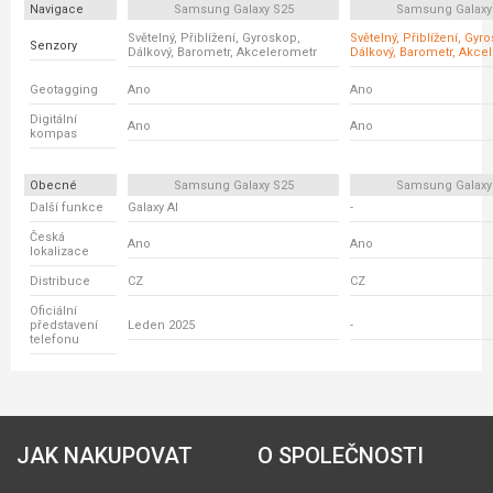
Navigace
Samsung Galaxy S25
Samsung Galaxy
Světelný, Přiblížení, Gyroskop,
Světelný, Přiblížení, Gyr
Senzory
Dálkový, Barometr, Akcelerometr
Dálkový, Barometr, Akce
Geotagging
Ano
Ano
Digitální
Ano
Ano
kompas
Obecné
Samsung Galaxy S25
Samsung Galaxy
Další funkce
Galaxy AI
-
Česká
Ano
Ano
lokalizace
Distribuce
CZ
CZ
Oficiální
představení
Leden 2025
-
telefonu
JAK NAKUPOVAT
O SPOLEČNOSTI