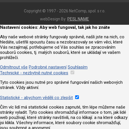
Copyright © 1997 - 2026 NetComp, spol. s r.o.
webDesign By:
PESL.NAME
Nastavení cookies: Aby web fungoval, tak jak ho znáte
Aby naše webové stránky fungovaly správně, našli jste na nich, co
hledáte, ušetřili spoustu času a nezobrazovaly se vám věci, které
Vás nezajímají, potřebujeme od Vás souhlas se zpracováním
souborů cookies, tj. malých souborů, které se ukládají ve vašem
prohlížeči.
Odmítnout vše
Podrobné nastavení
Souhlasím
Technické - nezbytně nutné cookies
Tyto cookies jsou nutné pro správné fungování našich webových
stránek. Vždy aktivní.
Statistické - abychom věděli co zlepšit
Čím víc lidí má statistické cookies zapnuté, tím lépe můžeme naše
stránky vyladit. Tyto cookies shromažďují informace o tom, jak lidé
web používají, které stránky navštívili, na co klikají. a na které odkazy
jsi klikla. Všechny informace, které soubory cookie shromažďují,
jsou souhrnné a anonymní.