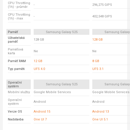
CPU Throttling
-
296,275 GIPS
(1h) - průměr
CPU Throttling
-
402,548 GIPS
(1h) - max
Paměť
Samsung Galaxy S25
Samsung Galaxy
Uživatelská
128 GB
128 GB
paměť
Paměťová
Ne
Ne
karta
Paměť RAM
12 GB
8 GB
Typ paměti
UFS 4.0
UFS 3.1
Operační
Samsung Galaxy S25
Samsung Galaxy
systém
Mobilní služby
Google Mobile Services
Google Mobile Services
Operační
Android
Android
systém
Verze OS
Android 15
Android 13
Nadstavba
One UI 7
One UI 5.1