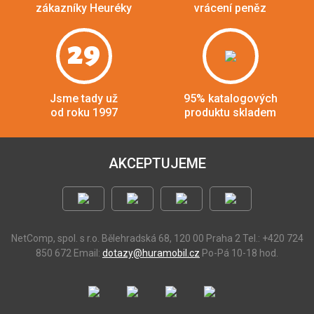
zákazníky Heuréky
vrácení peněz
29
Jsme tady už
95% katalogových
od roku 1997
produktu skladem
AKCEPTUJEME
NetComp, spol. s r.o.
Bělehradská 68, 120 00 Praha 2
Tel.: +420 724
850 672
Email:
dotazy@huramobil.cz
Po-Pá 10-18 hod.