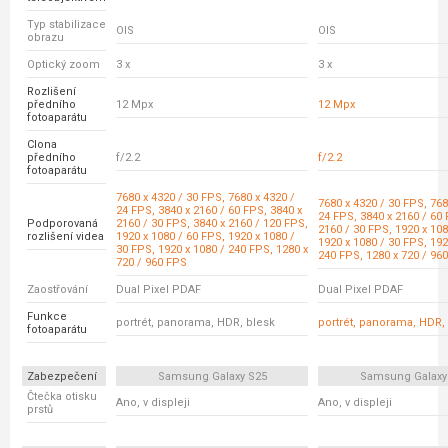
Typ stabilizace
OIS
OIS
obrazu
Optický zoom
3 x
3 x
Rozlišení
předního
12 Mpx
12 Mpx
fotoaparátu
Clona
předního
f/2.2
f/2.2
fotoaparátu
7680 x 4320 / 30 FPS, 7680 x 4320 /
7680 x 4320 / 30 FPS, 768
24 FPS, 3840 x 2160 / 60 FPS, 3840 x
24 FPS, 3840 x 2160 / 60 
Podporovaná
2160 / 30 FPS, 3840 x 2160 / 120 FPS,
2160 / 30 FPS, 1920 x 108
rozlišení videa
1920 x 1080 / 60 FPS, 1920 x 1080 /
1920 x 1080 / 30 FPS, 192
30 FPS, 1920 x 1080 / 240 FPS, 1280 x
240 FPS, 1280 x 720 / 96
720 / 960 FPS
Zaostřování
Dual Pixel PDAF
Dual Pixel PDAF
Funkce
portrét, panorama, HDR, blesk
portrét, panorama, HDR,
fotoaparátu
Zabezpečení
Samsung Galaxy S25
Samsung Galaxy
Čtečka otisku
Ano, v displeji
Ano, v displeji
prstů