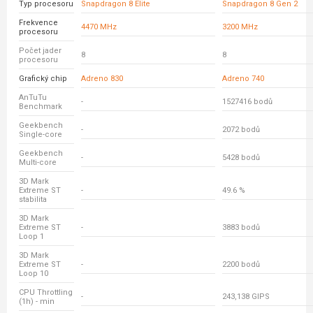
Typ procesoru
Snapdragon 8 Elite
Snapdragon 8 Gen 2
Frekvence
4470 MHz
3200 MHz
procesoru
Počet jader
8
8
procesoru
Grafický chip
Adreno 830
Adreno 740
AnTuTu
-
1527416 bodů
Benchmark
Geekbench
-
2072 bodů
Single-core
Geekbench
-
5428 bodů
Multi-core
3D Mark
Extreme ST
-
49.6 %
stabilita
3D Mark
Extreme ST
-
3883 bodů
Loop 1
3D Mark
Extreme ST
-
2200 bodů
Loop 10
CPU Throttling
-
243,138 GIPS
(1h) - min