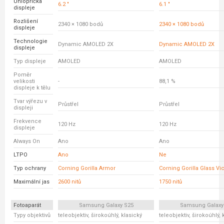
Úhlopříčka
6.2 "
6.1 "
displeje
Rozlišení
2340 × 1080 bodů
2340 × 1080 bodů
displeje
Technologie
Dynamic AMOLED 2X
Dynamic AMOLED 2X
displeje
Typ displeje
AMOLED
AMOLED
Poměr
velikosti
-
88,1 %
displeje k tělu
Tvar výřezu v
Průstřel
Průstřel
displeji
Frekvence
120 Hz
120 Hz
displeje
Always On
Ano
Ano
LTPO
Ano
Ne
Typ ochrany
Corning Gorilla Armor
Corning Gorilla Glass Vic
Maximální jas
2600 nitů
1750 nitů
Fotoaparát
Samsung Galaxy S25
Samsung Galaxy
Typy objektivů
teleobjektiv, širokoúhlý, klasický
teleobjektiv, širokoúhlý, 