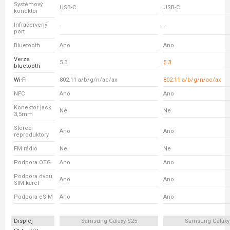
Systémový
USB-C
USB-C
konektor
Infračervený
-
-
port
Bluetooth
Ano
Ano
Verze
5.3
5.3
bluetooth
Wi-Fi
802.11 a/b/g/n/ac/ax
802.11 a/b/g/n/ac/ax
NFC
Ano
Ano
Konektor jack
Ne
Ne
3,5mm
Stereo
Ano
Ano
reproduktory
FM rádio
Ne
Ne
Podpora OTG
Ano
Ano
Podpora dvou
Ano
Ano
SIM karet
Podpora eSIM
Ano
Ano
Displej
Samsung Galaxy S25
Samsung Galaxy