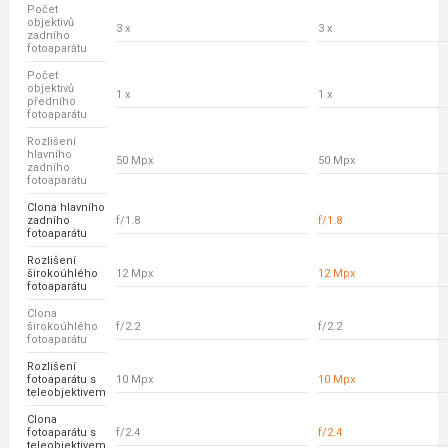
Počet
objektivů
3 x
3 x
zadního
fotoaparátu
Počet
objektivů
1 x
1 x
předního
fotoaparátu
Rozlišení
hlavního
50 Mpx
50 Mpx
zadního
fotoaparátu
Clona hlavního
zadního
f/1.8
f/1.8
fotoaparátu
Rozlišení
širokoúhlého
12 Mpx
12 Mpx
fotoaparátu
Clona
širokoúhlého
f/2.2
f/2.2
fotoaparátu
Rozlišení
fotoaparátu s
10 Mpx
10 Mpx
teleobjektivem
Clona
fotoaparátu s
f/2.4
f/2.4
teleobjektivem