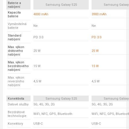
Baterie a
Samsung Galaxy S25
Samsung Galaxy
nabíjení
Kapacita
4000 mAh
3900 mAh
baterie
Vyměnitelná
Ne
Ne
baterie
Standard
PD 3.0
PD 3.0
nabíjení
Max. výkon
drátového
25 W
25 W
nabíjení
Max. výkon
bezdrátového
15 W
15 W
nabíjení
Max. výkon
reverzního
4,5 W
4,5 W
nabíjení
Konektivita
Samsung Galaxy S25
Samsung Galaxy
Datové služby
5G, 4G, 3G, 2G
5G, 4G, 3G, 2G
Bezdrátové
WiFi, NFC, GPS, Bluetooth
WiFi, NFC, GPS, Bluetoot
technologie
Konektory
USB-C
USB-C