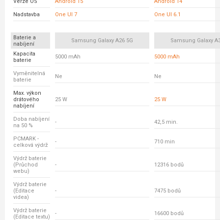
Verze OS
Android 15
Android 14
Nadstavba
One UI 7
One UI 6.1
Baterie a
Samsung Galaxy A26 5G
Samsung Galaxy A
nabíjení
Kapacita
5000 mAh
5000 mAh
baterie
Vyměnitelná
Ne
Ne
baterie
Max. výkon
drátového
25 W
25 W
nabíjení
Doba nabíjení
-
42,5 min.
na 50 %
PCMARK -
-
710 min
celková výdrž
Výdrž baterie
(Průchod
-
12316 bodů
webu)
Výdrž baterie
(Editace
-
7475 bodů
videa)
Výdrž baterie
-
16600 bodů
(Editace textu)