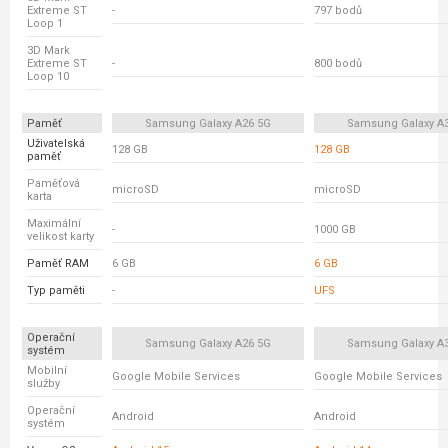
Extreme ST
-
797 bodů
Loop 1
3D Mark
Extreme ST
-
800 bodů
Loop 10
Paměť
Samsung Galaxy A26 5G
Samsung Galaxy A
Uživatelská
128 GB
128 GB
paměť
Paměťová
microSD
microSD
karta
Maximální
-
1000 GB
velikost karty
Paměť RAM
6 GB
6 GB
Typ paměti
-
UFS
Operační
Samsung Galaxy A26 5G
Samsung Galaxy A
systém
Mobilní
Google Mobile Services
Google Mobile Services
služby
Operační
Android
Android
systém