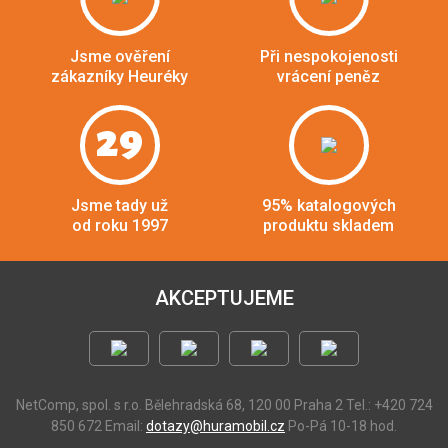
Jsme ověření
Při nespokojenosti
zákazníky Heuréky
vrácení peněz
29
Jsme tady už
95% katalogových
od roku 1997
produktu skladem
AKCEPTUJEME
NetComp, spol. s r.o.
Bělehradská 68, 120 00 Praha 2
Tel.: +420 724
850 672
Email:
dotazy@huramobil.cz
Po-Pá 10-18 hod.