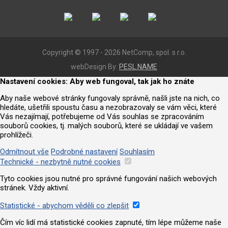
Copyright © 1997 - 2026 NetComp, spol. s r.o.
webDesign By:
PESL.NAME
Nastavení cookies: Aby web fungoval, tak jak ho znáte
Aby naše webové stránky fungovaly správně, našli jste na nich, co
hledáte, ušetřili spoustu času a nezobrazovaly se vám věci, které
Vás nezajímají, potřebujeme od Vás souhlas se zpracováním
souborů cookies, tj. malých souborů, které se ukládají ve vašem
prohlížeči.
Odmítnout vše
Podrobné nastavení
Souhlasím
Technické - nezbytně nutné cookies
Tyto cookies jsou nutné pro správné fungování našich webových
stránek. Vždy aktivní.
Statistické - abychom věděli co zlepšit
Čím víc lidí má statistické cookies zapnuté, tím lépe můžeme naše