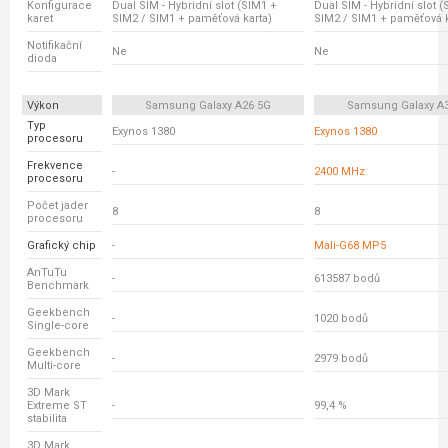
Konfigurace
Dual SIM - Hybridní slot (SIM1 +
Dual SIM - Hybridní slot 
karet
SIM2 / SIM1 + paměťová karta)
SIM2 / SIM1 + paměťová k
Notifikační
Ne
Ne
dioda
Výkon
Samsung Galaxy A26 5G
Samsung Galaxy A
Typ
Exynos 1380
Exynos 1380
procesoru
Frekvence
-
2400 MHz
procesoru
Počet jader
8
8
procesoru
Grafický chip
-
Mali-G68 MP5
AnTuTu
-
613587 bodů
Benchmark
Geekbench
-
1020 bodů
Single-core
Geekbench
-
2979 bodů
Multi-core
3D Mark
Extreme ST
-
99,4 %
stabilita
3D Mark