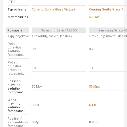
LTPO
-
-
Typ ochrany
Corning Gorilla Glass Victus+
Corning Gorilla Glass 7
Maximální jas
-
500 nitů
Fotoaparát
Samsung Galaxy A26 5G
Samsung Galaxy A
Typy objektivů
širokoúhlý, makro, klasický
širokoúhlý, makro, klasic
Počet
objektivů
3 x
3 x
zadního
fotoaparátu
Počet
objektivů
1 x
1 x
předního
fotoaparátu
Rozlišení
hlavního
50 Mpx
50 Mpx
zadního
fotoaparátu
Clona
hlavního
f/1.8
f/1.8
zadního
fotoaparátu
Rozlišení
širokoúhlého
8 Mpx
8 Mpx
fotoaparátu