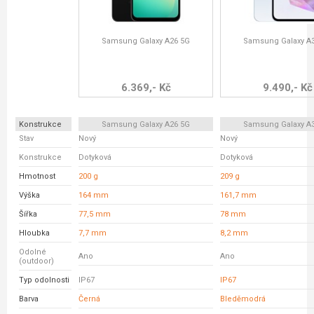
Samsung Galaxy A26 5G
Samsung Galaxy A
6.369,- Kč
9.490,- Kč
Konstrukce
Samsung Galaxy A26 5G
Samsung Galaxy A
Stav
Nový
Nový
Konstrukce
Dotyková
Dotyková
Hmotnost
200 g
209 g
Výška
164 mm
161,7 mm
Šířka
77,5 mm
78 mm
Hloubka
7,7 mm
8,2 mm
Odolné
Ano
Ano
(outdoor)
Typ odolnosti
IP67
IP67
Barva
Černá
Bleděmodrá