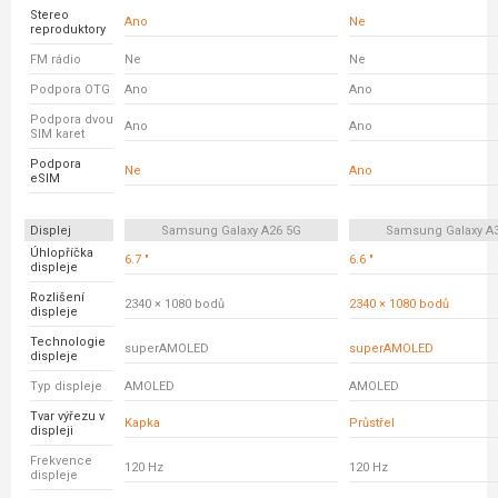
Stereo
Ano
Ne
reproduktory
FM rádio
Ne
Ne
Podpora OTG
Ano
Ano
Podpora dvou
Ano
Ano
SIM karet
Podpora
Ne
Ano
eSIM
Displej
Samsung Galaxy A26 5G
Samsung Galaxy A
Úhlopříčka
6.7 "
6.6 "
displeje
Rozlišení
2340 × 1080 bodů
2340 × 1080 bodů
displeje
Technologie
superAMOLED
superAMOLED
displeje
Typ displeje
AMOLED
AMOLED
Tvar výřezu v
Kapka
Průstřel
displeji
Frekvence
120 Hz
120 Hz
displeje