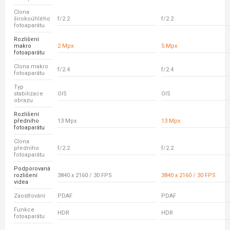
Clona
širokoúhlého
f/2.2
f/2.2
fotoaparátu
Rozlišení
makro
2 Mpx
5 Mpx
fotoaparátu
Clona makro
f/2.4
f/2.4
fotoaparátu
Typ
stabilizace
OIS
OIS
obrazu
Rozlišení
předního
13 Mpx
13 Mpx
fotoaparátu
Clona
předního
f/2.2
f/2.2
fotoaparátu
Podporovaná
rozlišení
3840 x 2160 / 30 FPS
3840 x 2160 / 30 FPS
videa
Zaostřování
PDAF
PDAF
Funkce
HDR
HDR
fotoaparátu