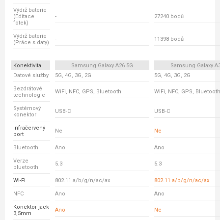
Výdrž baterie
(Editace
-
27240 bodů
fotek)
Výdrž baterie
-
11398 bodů
(Práce s daty)
Konektivita
Samsung Galaxy A26 5G
Samsung Galaxy A
Datové služby
5G, 4G, 3G, 2G
5G, 4G, 3G, 2G
Bezdrátové
WiFi, NFC, GPS, Bluetooth
WiFi, NFC, GPS, Bluetoot
technologie
Systémový
USB-C
USB-C
konektor
Infračervený
Ne
Ne
port
Bluetooth
Ano
Ano
Verze
5.3
5.3
bluetooth
Wi-Fi
802.11 a/b/g/n/ac/ax
802.11 a/b/g/n/ac/ax
NFC
Ano
Ano
Konektor jack
Ano
Ne
3,5mm