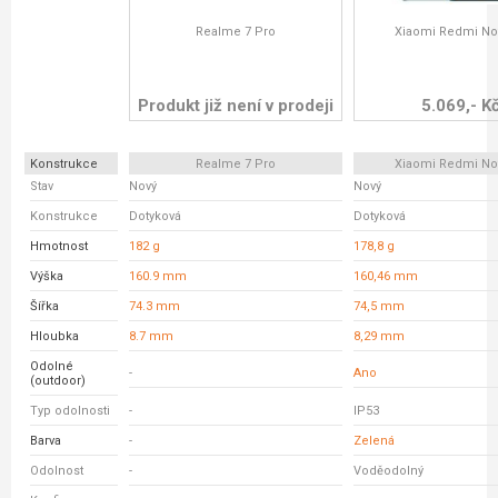
Realme 7 Pro
Xiaomi Redmi No
Produkt již není v prodeji
5.069,- K
Konstrukce
Realme 7 Pro
Xiaomi Redmi No
Stav
Nový
Nový
Konstrukce
Dotyková
Dotyková
Hmotnost
182 g
178,8 g
Výška
160.9 mm
160,46 mm
Šířka
74.3 mm
74,5 mm
Hloubka
8.7 mm
8,29 mm
Odolné
-
Ano
(outdoor)
Typ odolnosti
-
IP53
Barva
-
Zelená
Odolnost
-
Voděodolný