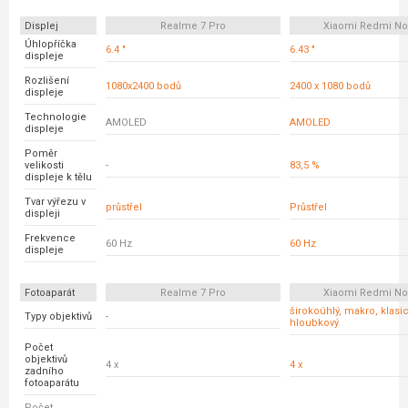
Displej
Realme 7 Pro
Xiaomi Redmi No
Úhlopříčka
6.4 "
6.43 "
displeje
Rozlišení
1080x2400 bodů
2400 x 1080 bodů
displeje
Technologie
AMOLED
AMOLED
displeje
Poměr
velikosti
-
83,5 %
displeje k tělu
Tvar výřezu v
průstřel
Průstřel
displeji
Frekvence
60 Hz
60 Hz
displeje
Fotoaparát
Realme 7 Pro
Xiaomi Redmi No
širokoúhlý, makro, klasic
Typy objektivů
-
hloubkový
Počet
objektivů
4 x
4 x
zadního
fotoaparátu
Počet