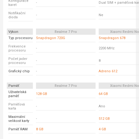
Konfigurace
-
Dual SIM + paměťová kar
karet
Notifikační
-
Ne
dioda
Výkon
Realme 7 Pro
Xiaomi Redmi No
Typ procesoru
Snapdragon 720G
Snapdragon 678
Frekvence
-
2200 MHz
procesoru
Počet jader
-
8
procesoru
Grafický chip
-
Adreno 612
Paměť
Realme 7 Pro
Xiaomi Redmi No
Uživatelská
128 GB
64 GB
paměť
Paměťová
-
Ano
karta
Maximální
-
512 GB
velikost karty
Paměť RAM
8 GB
4 GB