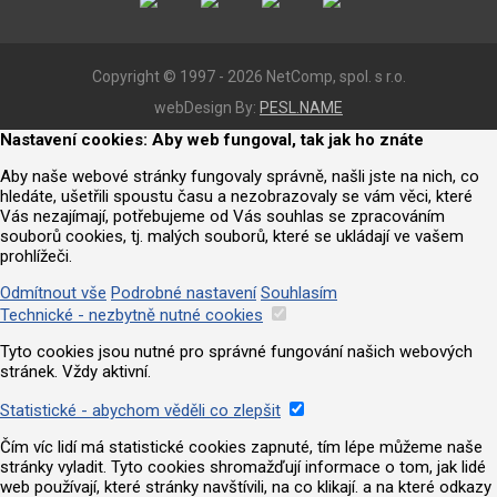
Copyright © 1997 - 2026 NetComp, spol. s r.o.
webDesign By:
PESL.NAME
Nastavení cookies: Aby web fungoval, tak jak ho znáte
Aby naše webové stránky fungovaly správně, našli jste na nich, co
hledáte, ušetřili spoustu času a nezobrazovaly se vám věci, které
Vás nezajímají, potřebujeme od Vás souhlas se zpracováním
souborů cookies, tj. malých souborů, které se ukládají ve vašem
prohlížeči.
Odmítnout vše
Podrobné nastavení
Souhlasím
Technické - nezbytně nutné cookies
Tyto cookies jsou nutné pro správné fungování našich webových
stránek. Vždy aktivní.
Statistické - abychom věděli co zlepšit
Čím víc lidí má statistické cookies zapnuté, tím lépe můžeme naše
stránky vyladit. Tyto cookies shromažďují informace o tom, jak lidé
web používají, které stránky navštívili, na co klikají. a na které odkazy