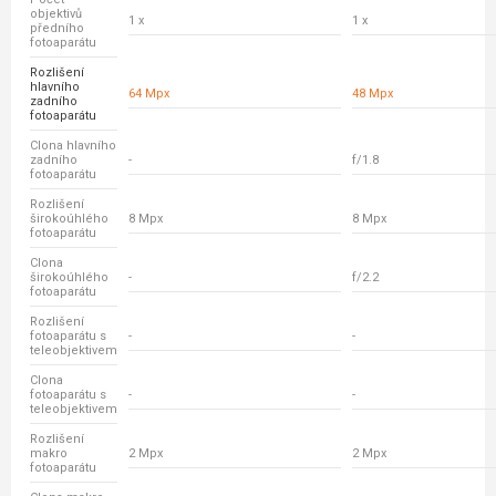
objektivů
1 x
1 x
předního
fotoaparátu
Rozlišení
hlavního
64 Mpx
48 Mpx
zadního
fotoaparátu
Clona hlavního
zadního
-
f/1.8
fotoaparátu
Rozlišení
širokoúhlého
8 Mpx
8 Mpx
fotoaparátu
Clona
širokoúhlého
-
f/2.2
fotoaparátu
Rozlišení
fotoaparátu s
-
-
teleobjektivem
Clona
fotoaparátu s
-
-
teleobjektivem
Rozlišení
makro
2 Mpx
2 Mpx
fotoaparátu