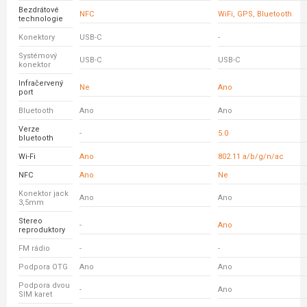
Bezdrátové
NFC
WiFi, GPS, Bluetooth
technologie
Konektory
USB-C
-
Systémový
USB-C
USB-C
konektor
Infračervený
Ne
Ano
port
Bluetooth
Ano
Ano
Verze
-
5.0
bluetooth
Wi-Fi
Ano
802.11 a/b/g/n/ac
NFC
Ano
Ne
Konektor jack
Ano
Ano
3,5mm
Stereo
-
Ano
reproduktory
FM rádio
-
-
Podpora OTG
Ano
Ano
Podpora dvou
-
Ano
SIM karet