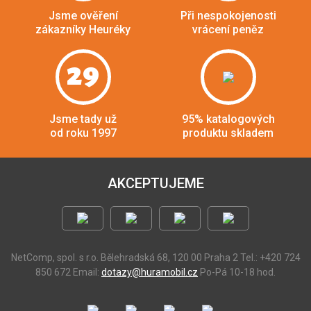
Jsme ověření
Při nespokojenosti
zákazníky Heuréky
vrácení peněz
29
Jsme tady už
95% katalogových
od roku 1997
produktu skladem
AKCEPTUJEME
NetComp, spol. s r.o.
Bělehradská 68, 120 00 Praha 2
Tel.: +420 724
850 672
Email:
dotazy@huramobil.cz
Po-Pá 10-18 hod.