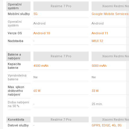
Operační
Realme 7 Pro
Xiaomi Redmi No
systém
Mobilní služby
5G
Google Mobile Services
Operační
Android
Android
systém
Verze OS
Android 10
Android 11
Nadstavba
-
MIUI 12
Baterie a
Realme 7 Pro
Xiaomi Redmi No
nabíjení
Kapacita
4500 mAh
5000 mAh
baterie
Vyměnitelná
Ne
Ne
baterie
Max. výkon
drátového
65 W
33 W
nabíjení
Doba nabíjení
-
25 min.
na 50 %
Konektivita
Realme 7 Pro
Xiaomi Redmi No
Datové služby
-
GPRS, EDGE, 4G, 3G