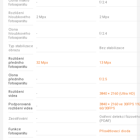
Clona makro
-
f/2.4
fotoaparátu
Rozlišení
hloubkového
2 Mpx
2 Mpx
fotoaparátu
Clona
hloubkového
-
f/2.4
fotoaparátu
Typ stabilizace
-
Bez stabilizace
obrazu
Rozlišení
předního
32 Mpx
13 Mpx
fotoaparátu
Clona
předního
-
f/2.5
fotoaparátu
Rozlišení
-
3840 × 2160 (Ultra HD)
videa
Podporovaná
3840 × 2160 ve 30FPS 192
-
rozlišení videa
60/30FPS
Ostření detekcí fázovéh
Zaostřování
-
(PDAF)
Funkce
-
Přisvětlovací dioda
fotoaparátu