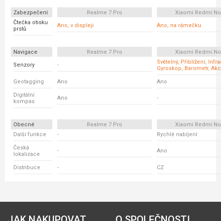
Zabezpečení
Realme 7 Pro
Xiaomi Redmi No
Čtečka otisku
Ano, v displeji
Ano, na rámečku
prstů
Navigace
Realme 7 Pro
Xiaomi Redmi No
Světelný, Přiblížení, Infr
Senzory
-
Gyroskop, Barometr, Ak
Geotagging
Ano
Ano
Digitální
Ano
-
kompas
Obecné
Realme 7 Pro
Xiaomi Redmi No
Další funkce
-
Rychlé nabíjení
Česká
-
Ano
lokalizace
Distribuce
-
CZ
JAK NAKUPOVAT
O SPOLEČNOSTI