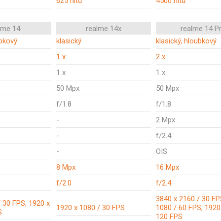
625 nitů
4500 nitů
lme 14
realme 14x
realme 14 P
ubkový
klasický
klasický, hloubkový
1 x
2 x
1 x
1 x
50 Mpx
50 Mpx
f/1.8
f/1.8
-
2 Mpx
-
f/2.4
-
OIS
8 Mpx
16 Mpx
f/2.0
f/2.4
3840 x 2160 / 30 FP
 30 FPS, 1920 x
1920 x 1080 / 30 FPS
1080 / 60 FPS, 1920
S
120 FPS