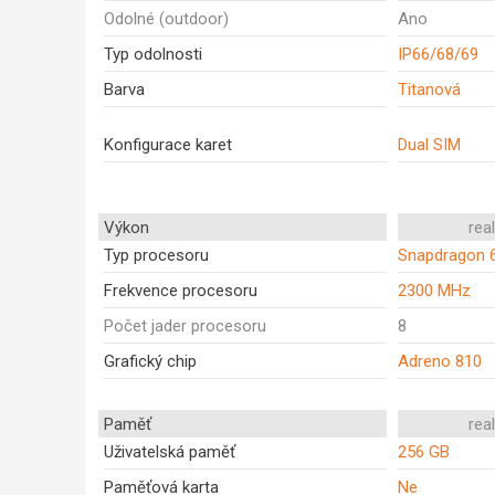
Odolné (outdoor)
Ano
Typ odolnosti
IP66/68/69
Barva
Titanová
Konfigurace karet
Dual SIM
Výkon
rea
Typ procesoru
Snapdragon 
Frekvence procesoru
2300 MHz
Počet jader procesoru
8
Grafický chip
Adreno 810
Paměť
rea
Uživatelská paměť
256 GB
Paměťová karta
Ne