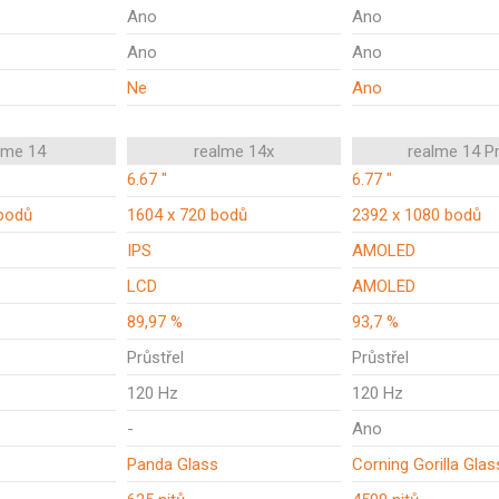
Ano
Ano
Ano
Ano
Ne
Ano
lme 14
realme 14x
realme 14 P
6.67 "
6.77 "
bodů
1604 x 720 bodů
2392 x 1080 bodů
IPS
AMOLED
LCD
AMOLED
89,97 %
93,7 %
Průstřel
Průstřel
120 Hz
120 Hz
-
Ano
Panda Glass
Corning Gorilla Glas