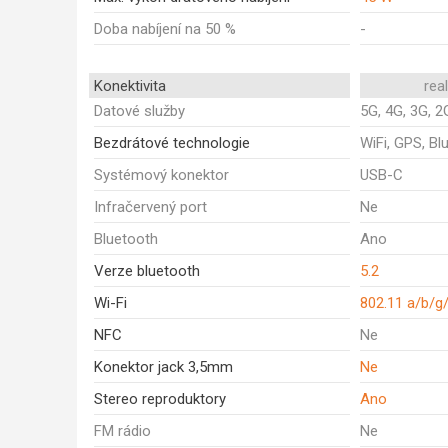
Doba nabíjení na 50 %
-
Konektivita
rea
Datové služby
5G, 4G, 3G, 2
Bezdrátové technologie
WiFi, GPS, Bl
Systémový konektor
USB-C
Infračervený port
Ne
Bluetooth
Ano
Verze bluetooth
5.2
Wi-Fi
802.11 a/b/g
NFC
Ne
Konektor jack 3,5mm
Ne
Stereo reproduktory
Ano
FM rádio
Ne