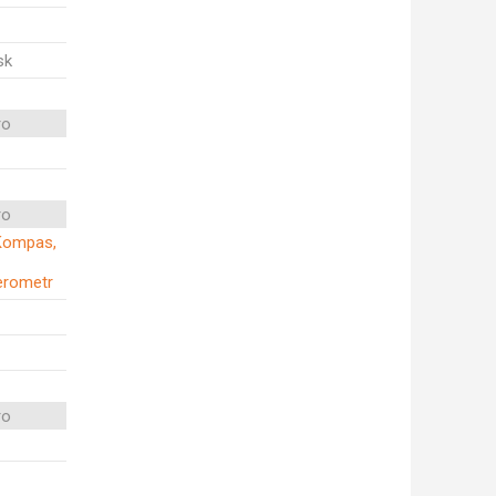
sk
ro
ro
, Kompas,
erometr
ro