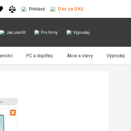
0 ks za 0 Kč
Přihlásit
Jak ušetřit
Pro firmy
Výprodej
šenství
PC a doplňky
Akce a slevy
Výprodej
ro