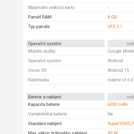
Maximální velikost karty
-
Paměť RAM
8 GB
Typ paměti
UFS 3.1
Operační systém
rea
Mobilní služby
Google Mobil
Operační systém
Android
Verze OS
Android 15
Nadstavba
realme UI 6.0
Baterie a nabíjení
rea
Kapacita baterie
6000 mAh
Vyměnitelná baterie
Ne
Standard nabíjení
SuperVOOC;P
Max. výkon drátového nabíjení
45 W