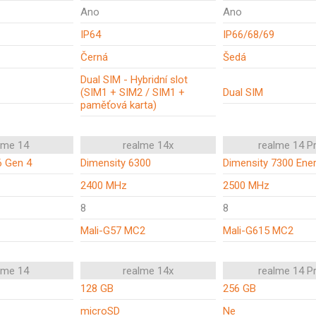
Ano
Ano
IP64
IP66/68/69
Černá
Šedá
Dual SIM - Hybridní slot
(SIM1 + SIM2 / SIM1 +
Dual SIM
paměťová karta)
lme 14
realme 14x
realme 14 P
6 Gen 4
Dimensity 6300
Dimensity 7300 Ene
2400 MHz
2500 MHz
8
8
Mali-G57 MC2
Mali-G615 MC2
lme 14
realme 14x
realme 14 P
128 GB
256 GB
microSD
Ne