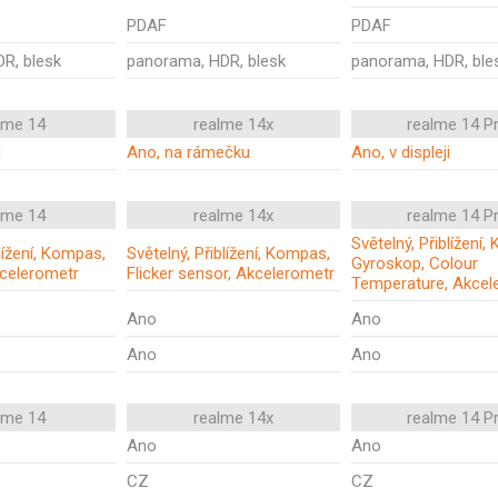
PDAF
PDAF
R, blesk
panorama, HDR, blesk
panorama, HDR, ble
lme 14
realme 14x
realme 14 P
i
Ano, na rámečku
Ano, v displeji
lme 14
realme 14x
realme 14 P
Světelný, Přiblížení
blížení, Kompas,
Světelný, Přiblížení, Kompas,
Gyroskop, Colour
celerometr
Flicker sensor, Akcelerometr
Temperature, Akcel
Ano
Ano
Ano
Ano
lme 14
realme 14x
realme 14 P
Ano
Ano
CZ
CZ