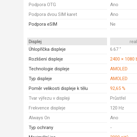
Podpora OTG
Ano
Podpora dvou SIM karet
Ano
Podpora eSIM
Ne
Displej
rea
Úhlopříčka displeje
6.67 "
Rozlišení displeje
2400 × 1080 
Technologie displeje
AMOLED
Typ displeje
AMOLED
Poměr velikosti displeje k tělu
92,65 %
Tvar výřezu v displeji
Průstřel
Frekvence displeje
120 Hz
Always On
Ano
Typ ochrany
-