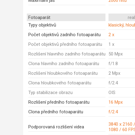
Maximální jas
2000 nitů
Fotoaparát
rea
Typy objektivů
klasický, hlo
Počet objektivů zadního fotoaparátu
2 x
Počet objektivů předního fotoaparátu
1 x
Rozlišení hlavního zadního fotoaparátu
50 Mpx
Clona hlavního zadního fotoaparátu
f/1.8
Rozlišení hloubkového fotoaparátu
2 Mpx
Clona hloubkového fotoaparátu
f/2.4
Typ stabilizace obrazu
OIS
Rozlišení předního fotoaparátu
16 Mpx
Clona předního fotoaparátu
f/2.4
3840 x 2160 /
Podporovaná rozlišení videa
1080 / 60 FP