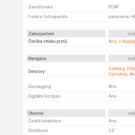
Zaostřování
PDAF
Funkce fotoaparátu
panorama, HD
Zabezpečení
rea
Čtečka otisku prstů
Ano, v displej
Navigace
rea
Světelný, Při
Senzory
Gyroskop, Ak
Geotagging
Ano
Digitální kompas
Ano
Obecné
rea
Česká lokalizace
Ano
Distribuce
CZ