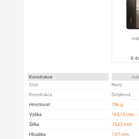
rea
8.4
Konstrukce
rea
Stav
Nový
Konstrukce
Dotyková
Hmotnost
196 g
Výška
163,15 mm
Šířka
75,65 mm
Hloubka
7,97 mm