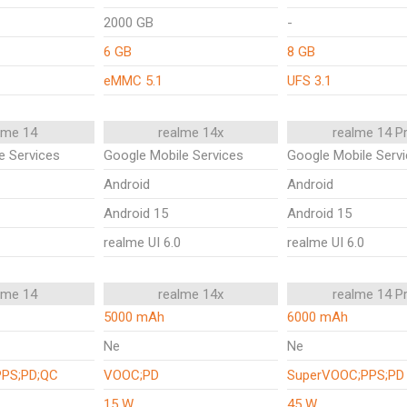
2000 GB
-
6 GB
8 GB
eMMC 5.1
UFS 3.1
lme 14
realme 14x
realme 14 P
e Services
Google Mobile Services
Google Mobile Serv
Android
Android
Android 15
Android 15
realme UI 6.0
realme UI 6.0
lme 14
realme 14x
realme 14 P
5000 mAh
6000 mAh
Ne
Ne
PS;PD;QC
VOOC;PD
SuperVOOC;PPS;PD
15 W
45 W