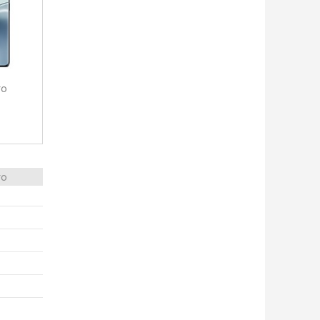
ro
ro