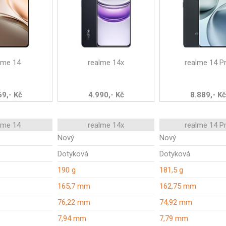
lme 14
realme 14x
realme 14 P
69,- Kč
4.990,- Kč
8.889,- Kč
lme 14
realme 14x
realme 14 P
Nový
Nový
Dotyková
Dotyková
190 g
181,5 g
165,7 mm
162,75 mm
76,22 mm
74,92 mm
7,94 mm
7,79 mm