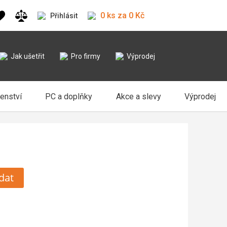
0 ks za 0 Kč
Přihlásit
Jak ušetřit
Pro firmy
Výprodej
šenství
PC a doplňky
Akce a slevy
Výprodej
dat