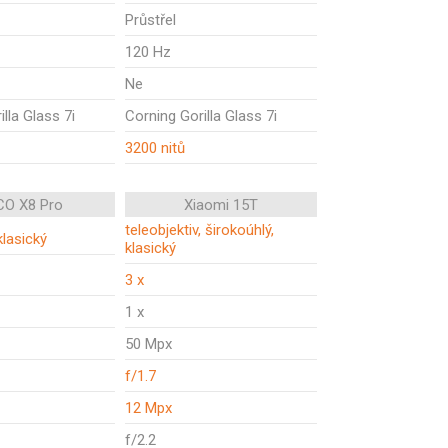
Průstřel
120 Hz
Ne
lla Glass 7i
Corning Gorilla Glass 7i
3200 nitů
O X8 Pro
Xiaomi 15T
teleobjektiv, širokoúhlý,
klasický
klasický
3 x
1 x
50 Mpx
f/1.7
12 Mpx
f/2.2