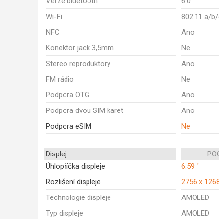
Verze bluetooth
6.0
Wi-Fi
802.11 a/b/
NFC
Ano
Konektor jack 3,5mm
Ne
Stereo reproduktory
Ano
FM rádio
Ne
Podpora OTG
Ano
Podpora dvou SIM karet
Ano
Podpora eSIM
Ne
Displej
POC
Úhlopříčka displeje
6.59 "
Rozlišení displeje
2756 x 126
Technologie displeje
AMOLED
Typ displeje
AMOLED