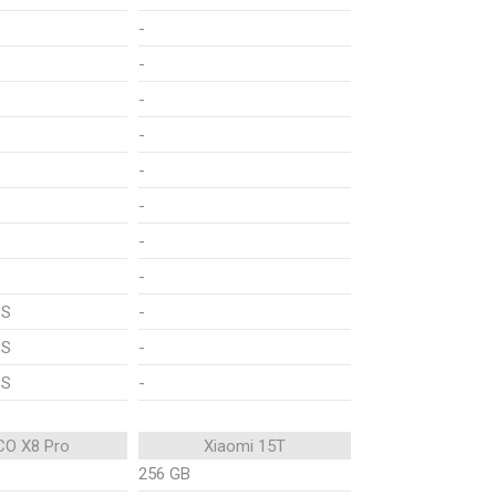
-
-
-
-
-
-
-
-
PS
-
PS
-
PS
-
O X8 Pro
Xiaomi 15T
256 GB