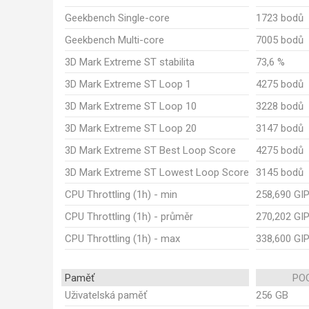
Geekbench Single-core
1723 bodů
Geekbench Multi-core
7005 bodů
3D Mark Extreme ST stabilita
73,6 %
3D Mark Extreme ST Loop 1
4275 bodů
3D Mark Extreme ST Loop 10
3228 bodů
3D Mark Extreme ST Loop 20
3147 bodů
3D Mark Extreme ST Best Loop Score
4275 bodů
3D Mark Extreme ST Lowest Loop Score
3145 bodů
CPU Throttling (1h) - min
258,690 GI
CPU Throttling (1h) - průměr
270,202 GI
CPU Throttling (1h) - max
338,600 GI
Paměť
POC
Uživatelská paměť
256 GB