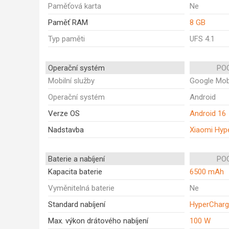
Paměťová karta
Ne
Paměť RAM
8 GB
Typ paměti
UFS 4.1
Operační systém
POC
Mobilní služby
Google Mobi
Operační systém
Android
Verze OS
Android 16
Nadstavba
Xiaomi Hyp
Baterie a nabíjení
POC
Kapacita baterie
6500 mAh
Vyměnitelná baterie
Ne
Standard nabíjení
HyperCharge
Max. výkon drátového nabíjení
100 W