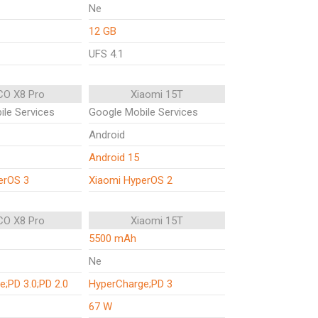
Ne
12 GB
UFS 4.1
O X8 Pro
Xiaomi 15T
le Services
Google Mobile Services
Android
Android 15
erOS 3
Xiaomi HyperOS 2
O X8 Pro
Xiaomi 15T
5500 mAh
Ne
;PD 3.0;PD 2.0
HyperCharge;PD 3
67 W