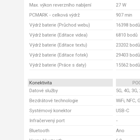
Max. výkon reverzního nabíjení
27 W
PCMARK - celková výdrž
907 min
Výdrž baterie (Průchod webu)
16398 bodů
Výdrž baterie (Editace videa)
6810 bodů
Výdrž baterie (Editace textu)
23202 bodů
Výdrž baterie (Editace fotek)
29403 bodů
Výdrž baterie (Práce s daty)
15562 bodů
Konektivita
POC
Datové služby
5G, 4G, 3G,
Bezdrátové technologie
WiFi, NFC, 
Systémový konektor
USB-C
Infračervený port
-
Bluetooth
Ano