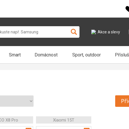
Akce a slevy
Smart
Domácnost
Sport, outdoor
Příslu
Při
O X8 Pro
Xiaomi 15T