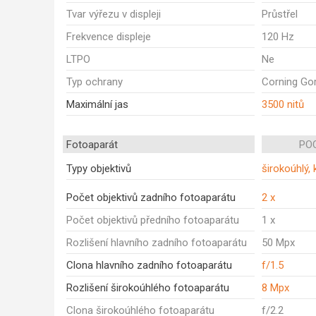
Tvar výřezu v displeji
Průstřel
Frekvence displeje
120 Hz
LTPO
Ne
Typ ochrany
Corning Gori
Maximální jas
3500 nitů
Fotoaparát
POC
Typy objektivů
širokoúhlý, 
Počet objektivů zadního fotoaparátu
2 x
Počet objektivů předního fotoaparátu
1 x
Rozlišení hlavního zadního fotoaparátu
50 Mpx
Clona hlavního zadního fotoaparátu
f/1.5
Rozlišení širokoúhlého fotoaparátu
8 Mpx
Clona širokoúhlého fotoaparátu
f/2.2