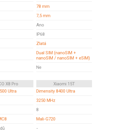
78 mm
7,5 mm
Ano
IP68
Zlatá
Dual SIM (nanoSIM +
nanoSIM / nanoSIM + eSIM)
Ne
O X8 Pro
Xiaomi 15T
500 Ultra
Dimensity 8400 Ultra
3250 MHz
8
MC8
Mali-G720
odů
-