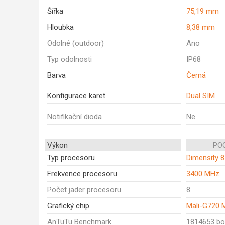
Šířka
75,19 mm
Hloubka
8,38 mm
Odolné (outdoor)
Ano
Typ odolnosti
IP68
Barva
Černá
Konfigurace karet
Dual SIM
Notifikační dioda
Ne
Výkon
POC
Typ procesoru
Dimensity 8
Frekvence procesoru
3400 MHz
Počet jader procesoru
8
Grafický chip
Mali-G720 
AnTuTu Benchmark
1814653 b