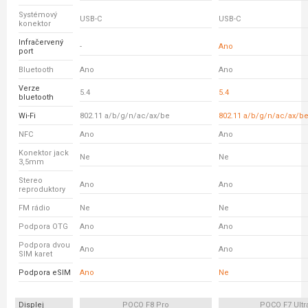
Systémový
USB-C
USB-C
konektor
Infračervený
-
Ano
port
Bluetooth
Ano
Ano
Verze
5.4
5.4
bluetooth
Wi-Fi
802.11 a/b/g/n/ac/ax/be
802.11 a/b/g/n/ac/ax/b
NFC
Ano
Ano
Konektor jack
Ne
Ne
3,5mm
Stereo
Ano
Ano
reproduktory
FM rádio
Ne
Ne
Podpora OTG
Ano
Ano
Podpora dvou
Ano
Ano
SIM karet
Podpora eSIM
Ano
Ne
Displej
POCO F8 Pro
POCO F7 Ultr