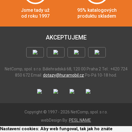
Jsme tady už
95% katalogových
od roku 1997
produktu skladem
AKCEPTUJEME
NetComp, spol. s r.o.
Bělehradská 68, 120 00 Praha 2
Tel.: +420 724
850 672
Email:
dotazy@huramobil.cz
Po-Pá 10-18 hod.
Copyright © 1997 - 2026 NetComp, spol. s r.o.
webDesign By:
PESL.NAME
Nastavení cookies: Aby web fungoval, tak jak ho znáte