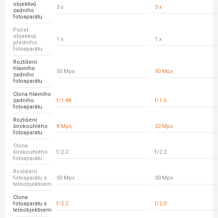
objektivů
3 x
3 x
zadního
fotoaparátu
Počet
objektivů
1 x
1 x
předního
fotoaparátu
Rozlišení
hlavního
50 Mpx
50 Mpx
zadního
fotoaparátu
Clona hlavního
zadního
f/1.88
f/1.6
fotoaparátu
Rozlišení
širokoúhlého
8 Mpx
32 Mpx
fotoaparátu
Clona
širokoúhlého
f/2.2
f/2.2
fotoaparátu
Rozlišení
fotoaparátu s
50 Mpx
50 Mpx
teleobjektivem
Clona
fotoaparátu s
f/2.2
f/2.0
teleobjektivem