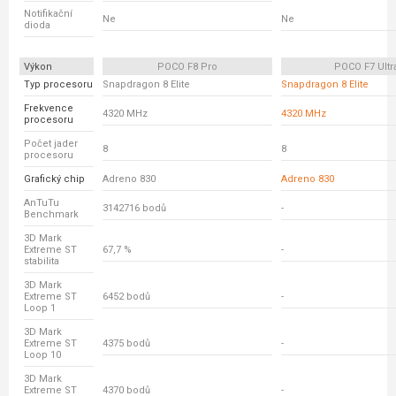
Notifikační
Ne
Ne
dioda
Výkon
POCO F8 Pro
POCO F7 Ultr
Typ procesoru
Snapdragon 8 Elite
Snapdragon 8 Elite
Frekvence
4320 MHz
4320 MHz
procesoru
Počet jader
8
8
procesoru
Grafický chip
Adreno 830
Adreno 830
AnTuTu
3142716 bodů
-
Benchmark
3D Mark
Extreme ST
67,7 %
-
stabilita
3D Mark
Extreme ST
6452 bodů
-
Loop 1
3D Mark
Extreme ST
4375 bodů
-
Loop 10
3D Mark
Extreme ST
4370 bodů
-