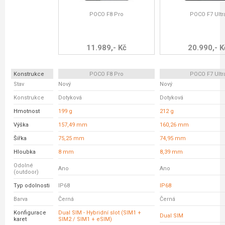
POCO F8 Pro
POCO F7 Ultr
11.989,- Kč
20.990,- K
Konstrukce
POCO F8 Pro
POCO F7 Ultr
Stav
Nový
Nový
Konstrukce
Dotyková
Dotyková
Hmotnost
199 g
212 g
Výška
157,49 mm
160,26 mm
Šířka
75,25 mm
74,95 mm
Hloubka
8 mm
8,39 mm
Odolné
Ano
Ano
(outdoor)
Typ odolnosti
IP68
IP68
Barva
Černá
Černá
Konfigurace
Dual SIM - Hybridní slot (SIM1 +
Dual SIM
karet
SIM2 / SIM1 + eSIM)