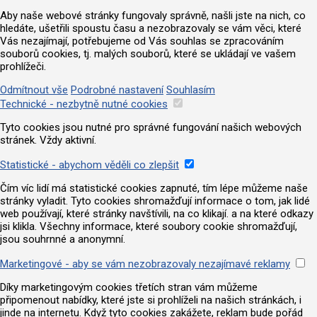
Aby naše webové stránky fungovaly správně, našli jste na nich, co
hledáte, ušetřili spoustu času a nezobrazovaly se vám věci, které
Vás nezajímají, potřebujeme od Vás souhlas se zpracováním
souborů cookies, tj. malých souborů, které se ukládají ve vašem
prohlížeči.
Odmítnout vše
Podrobné nastavení
Souhlasím
Technické - nezbytně nutné cookies
Tyto cookies jsou nutné pro správné fungování našich webových
stránek. Vždy aktivní.
Statistické - abychom věděli co zlepšit
Čím víc lidí má statistické cookies zapnuté, tím lépe můžeme naše
stránky vyladit. Tyto cookies shromažďují informace o tom, jak lidé
web používají, které stránky navštívili, na co klikají. a na které odkazy
jsi klikla. Všechny informace, které soubory cookie shromažďují,
jsou souhrnné a anonymní.
Marketingové - aby se vám nezobrazovaly nezajímavé reklamy
Díky marketingovým cookies třetích stran vám můžeme
připomenout nabídky, které jste si prohlíželi na našich stránkách, i
jinde na internetu. Když tyto cookies zakážete, reklam bude pořád