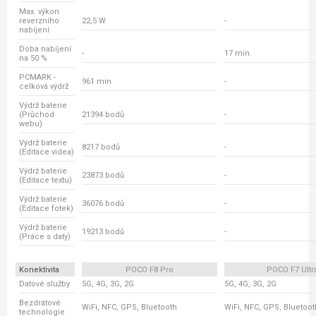
Max. výkon
reverzního
22,5 W
-
nabíjení
Doba nabíjení
-
17 min.
na 50 %
PCMARK -
961 min
-
celková výdrž
Výdrž baterie
(Průchod
21394 bodů
-
webu)
Výdrž baterie
8217 bodů
-
(Editace videa)
Výdrž baterie
23873 bodů
-
(Editace textu)
Výdrž baterie
36076 bodů
-
(Editace fotek)
Výdrž baterie
19213 bodů
-
(Práce s daty)
Konektivita
POCO F8 Pro
POCO F7 Ultr
Datové služby
5G, 4G, 3G, 2G
5G, 4G, 3G, 2G
Bezdrátové
WiFi, NFC, GPS, Bluetooth
WiFi, NFC, GPS, Bluetoot
technologie