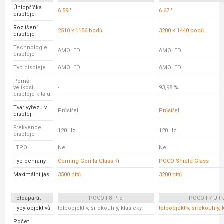
Úhlopříčka
6.59 "
6.67 "
displeje
Rozlišení
2510 x 1156 bodů
3200 × 1440 bodů
displeje
Technologie
AMOLED
AMOLED
displeje
Typ displeje
AMOLED
AMOLED
Poměr
velikosti
-
93,98 %
displeje k tělu
Tvar výřezu v
Průstřel
Průstřel
displeji
Frekvence
120 Hz
120 Hz
displeje
LTPO
Ne
Ne
Typ ochrany
Corning Gorilla Glass 7i
POCO Shield Glass
Maximální jas
3500 nitů
3200 nitů
Fotoaparát
POCO F8 Pro
POCO F7 Ultr
Typy objektivů
teleobjektiv, širokoúhlý, klasický
teleobjektiv, širokoúhlý, 
Počet