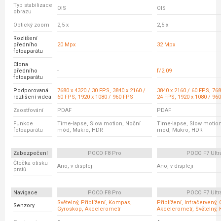
Typ stabilizace
OIS
OIS
obrazu
Optický zoom
2,5 x
2,5 x
Rozlišení
předního
20 Mpx
32 Mpx
fotoaparátu
Clona
předního
-
f/2.09
fotoaparátu
Podporovaná
7680 x 4320 / 30 FPS, 3840 x 2160 /
3840 x 2160 / 60 FPS, 768
rozlišení videa
60 FPS, 1920 x 1080 / 960 FPS
24 FPS, 1920 x 1080 / 96
Zaostřování
PDAF
PDAF
Funkce
Time-lapse, Slow motion, Noční
Time-lapse, Slow motion
fotoaparátu
mód, Makro, HDR
mód, Makro, HDR
Zabezpečení
POCO F8 Pro
POCO F7 Ultr
Čtečka otisku
Ano, v displeji
Ano, v displeji
prstů
Navigace
POCO F8 Pro
POCO F7 Ultr
Světelný, Přiblížení, Kompas,
Přiblížení, Infračervený,
Senzory
Gyroskop, Akcelerometr
Akcelerometr, Světelný