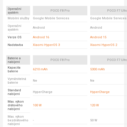
Operační
POCO F8 Pro
POCO F7 Ultr
systém
Mobilní služby
Google Mobile Services
Google Mobile Services
Operační
Android
Android
systém
Verze OS
Android 16
Android 15
Nadstavba
Xiaomi HyperOS 3
Xiaomi HyperOS 2
Baterie a
POCO F8 Pro
POCO F7 Ultr
nabíjení
Kapacita
6210 mAh
5300 mAh
baterie
Vyměnitelná
Ne
Ne
baterie
Standard
HyperCharge
HyperCharge
nabíjení
Max. výkon
drátového
100 W
120 W
nabíjení
Max. výkon
bezdrátového
-
50 W
nabíjení