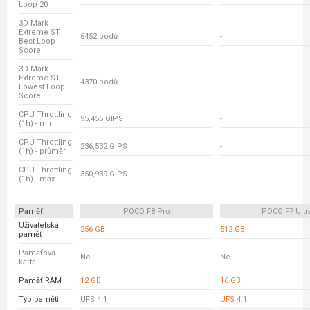
Loop 20
3D Mark
Extreme ST
6452 bodů
-
Best Loop
Score
3D Mark
Extreme ST
4370 bodů
-
Lowest Loop
Score
CPU Throttling
95,455 GIPS
-
(1h) - min
CPU Throttling
236,532 GIPS
-
(1h) - průměr
CPU Throttling
350,939 GIPS
-
(1h) - max
Paměť
POCO F8 Pro
POCO F7 Ultr
Uživatelská
256 GB
512 GB
paměť
Paměťová
Ne
Ne
karta
Paměť RAM
12 GB
16 GB
Typ paměti
UFS 4.1
UFS 4.1