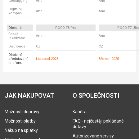
Geotagging
Ano
Ano
Digitální
Ano
Ano
kompas
Obecné
POCO F8 Pro
POCO F7 Ultr
Česká
Ano
Ano
lokalizace
Distribuce
CZ
CZ
Oficiální
představení
Listopad 2025
Březen 2025
telefonu
JAK NAKUPOVAT
O SPOLEČNOSTI
Možnosti dopravy
Kariéra
Možnosti platby
FAQ - nejčastěji pokládané
dotazy
Nákup na splátky
Autorizované servisy