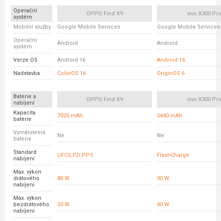
Operační
OPPO Find X9
vivo X300 Pr
systém
Mobilní služby
Google Mobile Services
Google Mobile Services
Operační
Android
Android
systém
Verze OS
Android 16
Android 16
Nadstavba
ColorOS 16
OriginOS 6
Baterie a
OPPO Find X9
vivo X300 Pr
nabíjení
Kapacita
7025 mAh
5440 mAh
baterie
Vyměnitelná
Ne
Ne
baterie
Standard
UFCS;PD;PPS
FlashCharge
nabíjení
Max. výkon
drátového
80 W
90 W
nabíjení
Max. výkon
bezdrátového
50 W
40 W
nabíjení