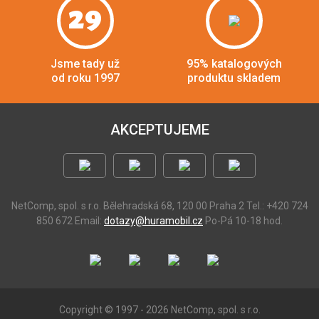
29
Jsme tady už
95% katalogových
od roku 1997
produktu skladem
AKCEPTUJEME
NetComp, spol. s r.o.
Bělehradská 68, 120 00 Praha 2
Tel.: +420 724
850 672
Email:
dotazy@huramobil.cz
Po-Pá 10-18 hod.
Copyright © 1997 - 2026 NetComp, spol. s r.o.