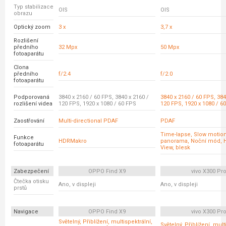
Typ stabilizace
OIS
OIS
obrazu
Optický zoom
3 x
3,7 x
Rozlišení
předního
32 Mpx
50 Mpx
fotoaparátu
Clona
předního
f/2.4
f/2.0
fotoaparátu
Podporovaná
3840 x 2160 / 60 FPS, 3840 x 2160 /
3840 x 2160 / 60 FPS, 384
rozlišení videa
120 FPS, 1920 x 1080 / 60 FPS
120 FPS, 1920 x 1080 / 6
Zaostřování
Multi-directional PDAF
PDAF
Time-lapse, Slow motion,
Funkce
HDRMakro
panorama, Noční mód, 
fotoaparátu
View, blesk
Zabezpečení
OPPO Find X9
vivo X300 Pr
Čtečka otisku
Ano, v displeji
Ano, v displeji
prstů
Navigace
OPPO Find X9
vivo X300 Pr
Světelný, Přiblížení, multispektrální,
Světelný, Přiblížení, mult