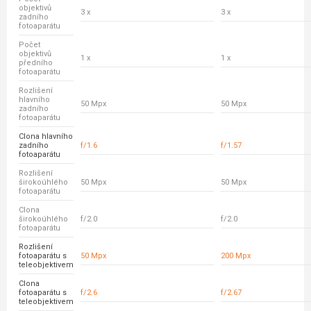
objektivů
3 x
3 x
zadního
fotoaparátu
Počet
objektivů
1 x
1 x
předního
fotoaparátu
Rozlišení
hlavního
50 Mpx
50 Mpx
zadního
fotoaparátu
Clona hlavního
zadního
f/1.6
f/1.57
fotoaparátu
Rozlišení
širokoúhlého
50 Mpx
50 Mpx
fotoaparátu
Clona
širokoúhlého
f/2.0
f/2.0
fotoaparátu
Rozlišení
fotoaparátu s
50 Mpx
200 Mpx
teleobjektivem
Clona
fotoaparátu s
f/2.6
f/2.67
teleobjektivem