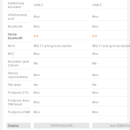
Systémový
USB-C
USB-C
konektor
Infračervený
Ano
Ano
port
Bluetooth
Ano
Ano
Verze
6.0
5.4
bluetooth
Wi-Fi
802.11 a/b/g/n/ac/ax/be
802.11 a/b/g/n/ac/ax/b
NFC
Ano
Ano
Konektor jack
Ne
Ne
3,5mm
Stereo
Ano
Ano
reproduktory
FM rádio
Ne
Ne
Podpora OTG
Ano
Ano
Podpora dvou
Ano
Ano
SIM karet
Podpora eSIM
Ano
Ano
Displej
OPPO Find X9
vivo X300 Pr