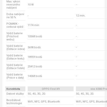
Max. výkon
reverzního
10 W
-
nabíjení
Doba nabíjení
-
12 min.
na 50 %
PCMARK -
1174 min
-
celková výdrž
Výdrž baterie
(Průchod
10568 bodů
-
webu)
Výdrž baterie
5698 bodů
-
(Editace videa)
Výdrž baterie
18959 bodů
-
(Editace textu)
Výdrž baterie
25412 bodů
-
(Editace fotek)
Výdrž baterie
14068 bodů
-
(Práce s daty)
Konektivita
OPPO Find X9
vivo X300 Pr
Datové služby
5G, 4G, 3G, 2G
5G, 4G, 3G, 2G
Bezdrátové
WiFi, NFC, GPS, Bluetooth
WiFi, NFC, GPS, Bluetoot
technologie