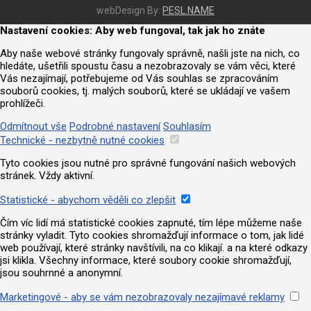
webDesign By:
PESL.NAME
Nastavení cookies: Aby web fungoval, tak jak ho znáte
Aby naše webové stránky fungovaly správně, našli jste na nich, co
hledáte, ušetřili spoustu času a nezobrazovaly se vám věci, které
Vás nezajímají, potřebujeme od Vás souhlas se zpracováním
souborů cookies, tj. malých souborů, které se ukládají ve vašem
prohlížeči.
Odmítnout vše
Podrobné nastavení
Souhlasím
Technické - nezbytně nutné cookies
Tyto cookies jsou nutné pro správné fungování našich webových
stránek. Vždy aktivní.
Statistické - abychom věděli co zlepšit
Čím víc lidí má statistické cookies zapnuté, tím lépe můžeme naše
stránky vyladit. Tyto cookies shromažďují informace o tom, jak lidé
web používají, které stránky navštívili, na co klikají. a na které odkazy
jsi klikla. Všechny informace, které soubory cookie shromažďují,
jsou souhrnné a anonymní.
Marketingové - aby se vám nezobrazovaly nezajímavé reklamy