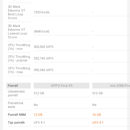
3D Mark
Extreme ST
7253 bodů
-
Best Loop
Score
3D Mark
Extreme ST
3668 bodů
-
Lowest Loop
Score
CPU Throttling
303,063 GIPS
-
(1h) - min
CPU Throttling
332,745 GIPS
-
(1h) - průměr
CPU Throttling
390,546 GIPS
-
(1h) - max
Paměť
OPPO Find X9
vivo X300 Pr
Uživatelská
512 GB
512 GB
paměť
Paměťová
Ne
Ne
karta
Paměť RAM
12 GB
16 GB
Typ paměti
UFS 4.1
UFS 4.1