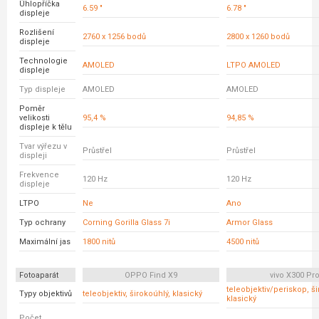
Úhlopříčka
6.59 "
6.78 "
displeje
Rozlišení
2760 x 1256 bodů
2800 x 1260 bodů
displeje
Technologie
AMOLED
LTPO AMOLED
displeje
Typ displeje
AMOLED
AMOLED
Poměr
velikosti
95,4 %
94,85 %
displeje k tělu
Tvar výřezu v
Průstřel
Průstřel
displeji
Frekvence
120 Hz
120 Hz
displeje
LTPO
Ne
Ano
Typ ochrany
Corning Gorilla Glass 7i
Armor Glass
Maximální jas
1800 nitů
4500 nitů
Fotoaparát
OPPO Find X9
vivo X300 Pr
teleobjektiv/periskop, ši
Typy objektivů
teleobjektiv, širokoúhlý, klasický
klasický
Počet