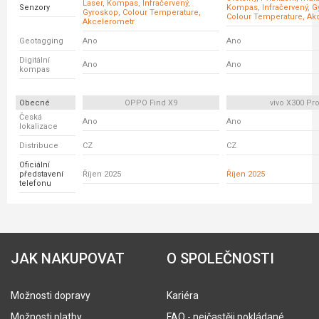
Laser, Kompas, Infračervený,
Senzory
Kompas, Infračervený, G
Gyroskop, Colour Temperature,
Colour Temperature, Ak
Akcelerometr
Geotagging
Ano
Ano
Digitální
Ano
Ano
kompas
Obecné
OPPO Find X9
vivo X300 Pr
Česká
Ano
Ano
lokalizace
Distribuce
CZ
CZ
Oficiální
představení
Říjen 2025
Říjen 2025
telefonu
JAK NAKUPOVAT
O SPOLEČNOSTI
Možnosti dopravy
Kariéra
Možnosti platby
FAQ - nejčastěji pokládané