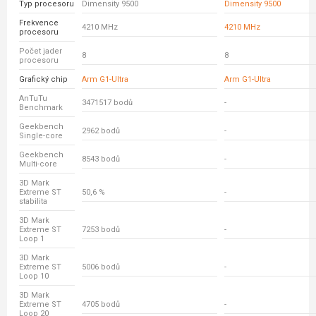
Typ procesoru
Dimensity 9500
Dimensity 9500
Frekvence
4210 MHz
4210 MHz
procesoru
Počet jader
8
8
procesoru
Grafický chip
Arm G1-Ultra
Arm G1-Ultra
AnTuTu
3471517 bodů
-
Benchmark
Geekbench
2962 bodů
-
Single-core
Geekbench
8543 bodů
-
Multi-core
3D Mark
Extreme ST
50,6 %
-
stabilita
3D Mark
Extreme ST
7253 bodů
-
Loop 1
3D Mark
Extreme ST
5006 bodů
-
Loop 10
3D Mark
Extreme ST
4705 bodů
-
Loop 20