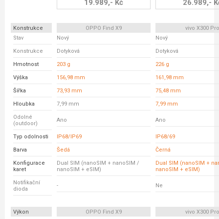
19.989,- Kč
26.989,- K
Konstrukce
OPPO Find X9
vivo X300 Pr
Stav
Nový
Nový
Konstrukce
Dotyková
Dotyková
Hmotnost
203 g
226 g
Výška
156,98 mm
161,98 mm
Šířka
73,93 mm
75,48 mm
Hloubka
7,99 mm
7,99 mm
Odolné
Ano
Ano
(outdoor)
Typ odolnosti
IP68/IP69
IP68/69
Barva
Šedá
Černá
Konfigurace
Dual SIM (nanoSIM + nanoSIM /
Dual SIM (nanoSIM + na
karet
nanoSIM + eSIM)
nanoSIM + eSIM)
Notifikační
-
Ne
dioda
Výkon
OPPO Find X9
vivo X300 Pr