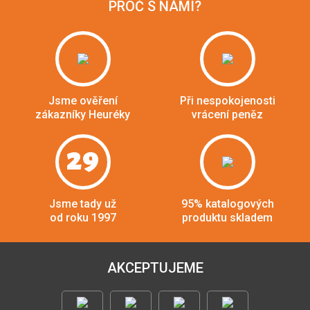
PROČ S NÁMI?
Jsme ověření
Při nespokojenosti
zákazníky Heuréky
vrácení peněz
29
Jsme tady už
95% katalogových
od roku 1997
produktu skladem
AKCEPTUJEME