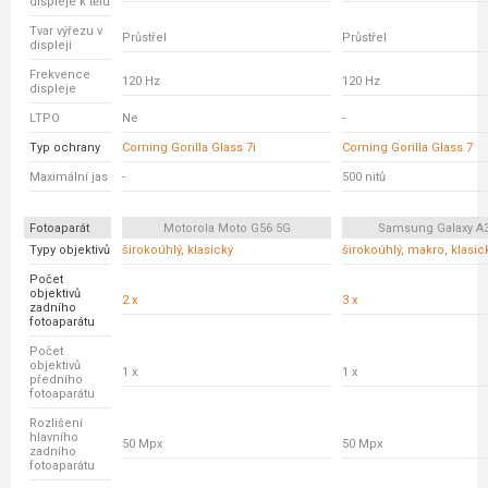
displeje k tělu
Tvar výřezu v
Průstřel
Průstřel
displeji
Frekvence
120 Hz
120 Hz
displeje
LTPO
Ne
-
Typ ochrany
Corning Gorilla Glass 7i
Corning Gorilla Glass 7
Maximální jas
-
500 nitů
Fotoaparát
Motorola Moto G56 5G
Samsung Galaxy A
Typy objektivů
širokoúhlý, klasický
širokoúhlý, makro, klasic
Počet
objektivů
2 x
3 x
zadního
fotoaparátu
Počet
objektivů
1 x
1 x
předního
fotoaparátu
Rozlišení
hlavního
50 Mpx
50 Mpx
zadního
fotoaparátu