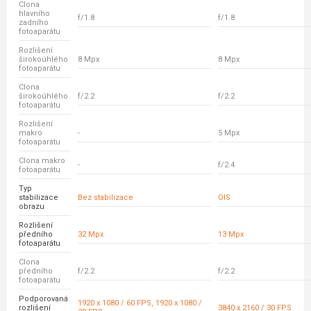
Clona
hlavního
f/1.8
f/1.8
zadního
fotoaparátu
Rozlišení
širokoúhlého
8 Mpx
8 Mpx
fotoaparátu
Clona
širokoúhlého
f/2.2
f/2.2
fotoaparátu
Rozlišení
makro
-
5 Mpx
fotoaparátu
Clona makro
-
f/2.4
fotoaparátu
Typ
stabilizace
Bez stabilizace
OIS
obrazu
Rozlišení
předního
32 Mpx
13 Mpx
fotoaparátu
Clona
předního
f/2.2
f/2.2
fotoaparátu
Podporovaná
1920 x 1080 / 60 FPS, 1920 x 1080 /
rozlišení
3840 x 2160 / 30 FPS