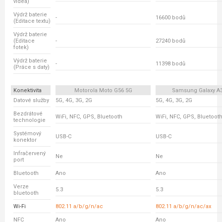
videa)
Výdrž baterie
-
16600 bodů
(Editace textu)
Výdrž baterie
(Editace
-
27240 bodů
fotek)
Výdrž baterie
-
11398 bodů
(Práce s daty)
Konektivita
Motorola Moto G56 5G
Samsung Galaxy A
Datové služby
5G, 4G, 3G, 2G
5G, 4G, 3G, 2G
Bezdrátové
WiFi, NFC, GPS, Bluetooth
WiFi, NFC, GPS, Bluetoot
technologie
Systémový
USB-C
USB-C
konektor
Infračervený
Ne
Ne
port
Bluetooth
Ano
Ano
Verze
5.3
5.3
bluetooth
Wi-Fi
802.11 a/b/g/n/ac
802.11 a/b/g/n/ac/ax
NFC
Ano
Ano