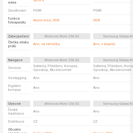
30 FPS
videa
Zaostřování
PDAF
PDAF
Funkce
Noční mód, HDR
HDR
fotoaparátu
Zabezpečení
Motorola Moto G56 5G
Samsung Galaxy A
Čtečka otisku
Ano, na rámečku
Ano, v displeji
prstů
Navigace
Motorola Moto G56 5G
Samsung Galaxy A
Světelný, Přiblížení, Kompas,
Světelný, Přiblížení, Kom
Senzory
Gyroskop, Akcelerometr
Gyroskop, Akcelerometr
Geotagging
Ano
Ano
Digitální
Ano
Ano
kompas
Obecné
Motorola Moto G56 5G
Samsung Galaxy A
Česká
Ano
Ano
lokalizace
Distribuce
CZ
CZ
Oficiální