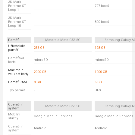
3D Mark
Extreme ST
-
797 bodů
Loop 1
3D Mark
Extreme ST
-
800 bodů
Loop 10
Paměť
Motorola Moto G56 5G
Samsung Galaxy A
Uživatelská
256 GB
128 GB
paměť
Paměťová
microSD
microSD
karta
Maximální
2000 GB
1000 GB
velikost karty
Paměť RAM
8 GB
6 GB
Typ paměti
-
UFS
Operační
Motorola Moto G56 5G
Samsung Galaxy A
systém
Mobilní
Google Mobile Services
Google Mobile Services
služby
Operační
Android
Android
systém