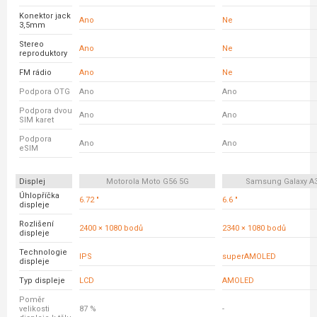
Konektor jack
Ano
Ne
3,5mm
Stereo
Ano
Ne
reproduktory
FM rádio
Ano
Ne
Podpora OTG
Ano
Ano
Podpora dvou
Ano
Ano
SIM karet
Podpora
Ano
Ano
eSIM
Displej
Motorola Moto G56 5G
Samsung Galaxy A
Úhlopříčka
6.72 "
6.6 "
displeje
Rozlišení
2400 × 1080 bodů
2340 × 1080 bodů
displeje
Technologie
IPS
superAMOLED
displeje
Typ displeje
LCD
AMOLED
Poměr
velikosti
87 %
-