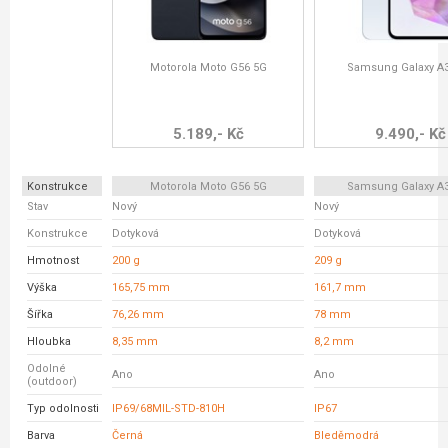
Motorola Moto G56 5G
Samsung Galaxy A
5.189,- Kč
9.490,- Kč
Konstrukce
Motorola Moto G56 5G
Samsung Galaxy A
Stav
Nový
Nový
Konstrukce
Dotyková
Dotyková
Hmotnost
200 g
209 g
Výška
165,75 mm
161,7 mm
Šířka
76,26 mm
78 mm
Hloubka
8,35 mm
8,2 mm
Odolné
Ano
Ano
(outdoor)
Typ odolnosti
IP69/68MIL-STD-810H
IP67
Barva
Černá
Bleděmodrá