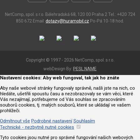
NetComp, spol. s r.o.
Bělehradská 68, 120 00 Praha 2
Tel.: +420 724
850 672
Email:
dotazy@huramobil.cz
Po-Pá 10-18 hod.
Copyright © 1997 - 2026 NetComp, spol. s r.o.
webDesign By:
PESL.NAME
Nastavení cookies: Aby web fungoval, tak jak ho znáte
Aby naše webové stránky fungovaly správně, našli jste na nich, co
hledáte, ušetřili spoustu času a nezobrazovaly se vám věci, které
Vás nezajímají, potřebujeme od Vás souhlas se zpracováním
souborů cookies, tj. malých souborů, které se ukládají ve vašem
prohlížeči.
Odmítnout vše
Podrobné nastavení
Souhlasím
Technické - nezbytně nutné cookies
Tyto cookies jsou nutné pro správné fungování našich webových