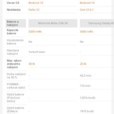
Verze OS
Android 15
Android 14
Nadstavba
Hello UI
One UI 6.1
Baterie a
Motorola Moto G56 5G
Samsung Galaxy A
nabíjení
Kapacita
5200 mAh
5000 mAh
baterie
Vyměnitelná
Ne
Ne
baterie
Standard
TurboPower
-
nabíjení
Max. výkon
drátového
30 W
25 W
nabíjení
Doba nabíjení
-
42,5 min.
na 50 %
PCMARK -
-
710 min
celková výdrž
Výdrž baterie
(Průchod
-
12316 bodů
webu)
Výdrž baterie
(Editace
-
7475 bodů