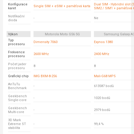
Konfigurace
Dual SIM - Hybridní slot 
Single SIM + eSIM + paměťová karta
karet
SIM2 / SIM1 + paměťová k
Notifikační
-
Ne
dioda
Výkon
Motorola Moto G56 5G
Samsung Galaxy A
Typ
Dimensity 7060
Exynos 1380
procesoru
Frekvence
2600 MHz
2400 MHz
procesoru
Počet jader
8
8
procesoru
Grafický chip
IMG BXM-8-256
Mali-G68 MP5
AnTuTu
-
613587 bodů
Benchmark
Geekbench
-
1020 bodů
Single-core
Geekbench
-
2979 bodů
Multi-core
3D Mark
Extreme ST
-
99,4 %
stabilita