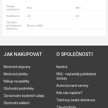
Česká
Ano
Ano
lokalizace
Distribuce
CZ
CZ
Oficiální
představení
Březen 2025
-
telefonu
JAK NAKUPOVAT
O SPOLEČNOSTI
Možnosti dopravy
Kariéra
Možnosti platby
FAQ - nejčastěji pokládané
dotazy
Nákup na splátky
Autorizované servisy
Obchodní podmínky
Kde nás najdete?
Zpracování osobních údajů
Telefony české distribuce
Obchodní sdělení
Záruční lhůty