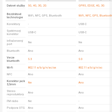
Datové služby
5G, 4G, 3G, 2G
GPRS, EDGE, 4G, 3G
Bezdrátové
WiFi, NFC, GPS, Bluetooth
WiFi, NFC, GPS, Bluetoot
technologie
Konektory
-
USB-C
Systémový
USB-C
USB-C
konektor
Infračervený
Ne
Ne
port
Bluetooth
Ano
Ano
Verze
5.3
5.0
bluetooth
Wi-Fi
802.11 a/b/g/n/ac/ax
802.11 a/b/g/n/ac
NFC
Ano
Ano
Konektor jack
Ne
Ano
3,5mm
Stereo
Ano
Ano
reproduktory
FM rádio
Ne
-
Podpora OTG
Ano
Ano