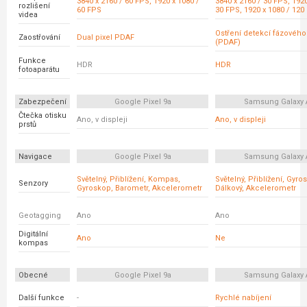
3840 x 2160 / 60 FPS, 1920 x 1080 /
3840 x 2160 / 30 FPS, 1920
rozlišení
60 FPS
30 FPS, 1920 x 1080 / 120
videa
Ostření detekcí fázovéh
Zaostřování
Dual pixel PDAF
(PDAF)
Funkce
HDR
HDR
fotoaparátu
Zabezpečení
Google Pixel 9a
Samsung Galaxy 
Čtečka otisku
Ano, v displeji
Ano, v displeji
prstů
Navigace
Google Pixel 9a
Samsung Galaxy 
Světelný, Přiblížení, Kompas,
Světelný, Přiblížení, Gyro
Senzory
Gyroskop, Barometr, Akcelerometr
Dálkový, Akcelerometr
Geotagging
Ano
Ano
Digitální
Ano
Ne
kompas
Obecné
Google Pixel 9a
Samsung Galaxy 
Další funkce
-
Rychlé nabíjení