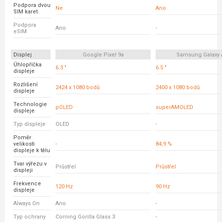
Podpora dvou
Ne
Ano
SIM karet
Podpora
Ano
-
eSIM
Displej
Google Pixel 9a
Samsung Galaxy 
Úhlopříčka
6.3 "
6.5 "
displeje
Rozlišení
2424 x 1080 bodů
2400 x 1080 bodů
displeje
Technologie
pOLED
superAMOLED
displeje
Typ displeje
OLED
-
Poměr
velikosti
-
84,9 %
displeje k tělu
Tvar výřezu v
Průstřel
Průstřel
displeji
Frekvence
120 Hz
90 Hz
displeje
Always On
Ano
-
Typ ochrany
Corning Gorilla Glass 3
-