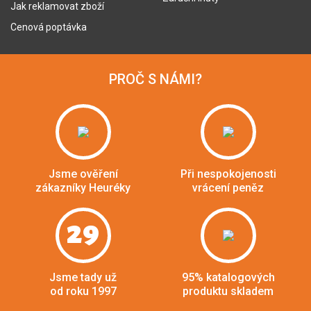
Jak reklamovat zboží
Cenová poptávka
PROČ S NÁMI?
Jsme ověření
Při nespokojenosti
zákazníky Heuréky
vrácení peněz
29
Jsme tady už
95% katalogových
od roku 1997
produktu skladem