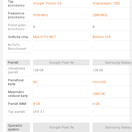
Typ
Google Tensor G4
Snapdragon 720G
procesoru
Frekvence
3100 MHz
2300 MHz
procesoru
Počet jader
8
8
procesoru
Grafický chip
Mali-G715 MC7
Adreno 618
AnTuTu
-
-
Benchmark
Paměť
Google Pixel 9a
Samsung Galaxy 
Uživatelská
128 GB
128 GB
paměť
Paměťová
Ne
microSD
karta
Maximální
-
1000 GB
velikost karty
Paměť RAM
8 GB
6 GB
Typ paměti
UFS 3.1
-
Operační
Google Pixel 9a
Samsung Galaxy 
systém