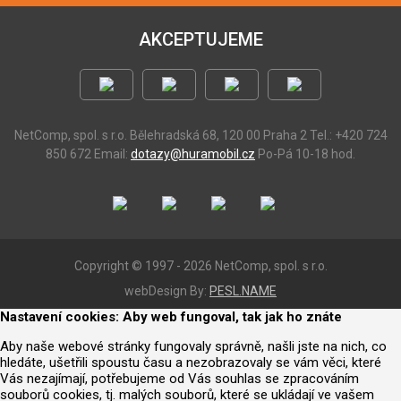
AKCEPTUJEME
NetComp, spol. s r.o.
Bělehradská 68, 120 00 Praha 2
Tel.: +420 724
850 672
Email:
dotazy@huramobil.cz
Po-Pá 10-18 hod.
Copyright © 1997 - 2026 NetComp, spol. s r.o.
webDesign By:
PESL.NAME
Nastavení cookies: Aby web fungoval, tak jak ho znáte
Aby naše webové stránky fungovaly správně, našli jste na nich, co
hledáte, ušetřili spoustu času a nezobrazovaly se vám věci, které
Vás nezajímají, potřebujeme od Vás souhlas se zpracováním
souborů cookies, tj. malých souborů, které se ukládají ve vašem