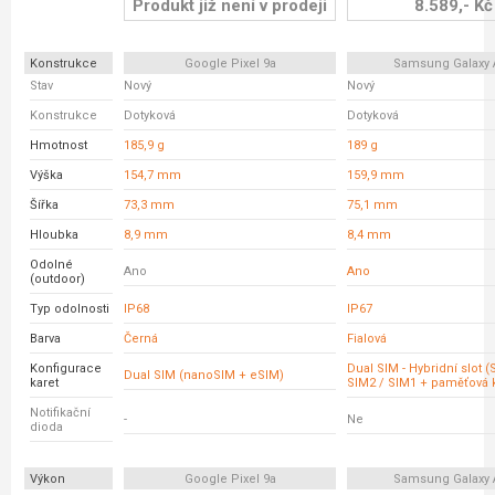
Produkt již není v prodeji
8.589,- Kč
Konstrukce
Google Pixel 9a
Samsung Galaxy 
Stav
Nový
Nový
Konstrukce
Dotyková
Dotyková
Hmotnost
185,9 g
189 g
Výška
154,7 mm
159,9 mm
Šířka
73,3 mm
75,1 mm
Hloubka
8,9 mm
8,4 mm
Odolné
Ano
Ano
(outdoor)
Typ odolnosti
IP68
IP67
Barva
Černá
Fialová
Konfigurace
Dual SIM - Hybridní slot 
Dual SIM (nanoSIM + eSIM)
karet
SIM2 / SIM1 + paměťová k
Notifikační
-
Ne
dioda
Výkon
Google Pixel 9a
Samsung Galaxy 