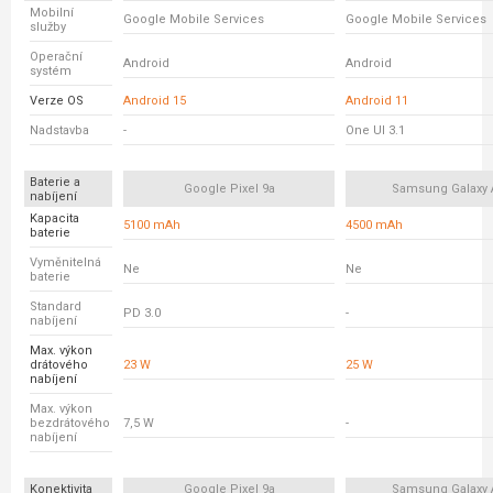
Mobilní
Google Mobile Services
Google Mobile Services
služby
Operační
Android
Android
systém
Verze OS
Android 15
Android 11
Nadstavba
-
One UI 3.1
Baterie a
Google Pixel 9a
Samsung Galaxy 
nabíjení
Kapacita
5100 mAh
4500 mAh
baterie
Vyměnitelná
Ne
Ne
baterie
Standard
PD 3.0
-
nabíjení
Max. výkon
drátového
23 W
25 W
nabíjení
Max. výkon
bezdrátového
7,5 W
-
nabíjení
Konektivita
Google Pixel 9a
Samsung Galaxy 