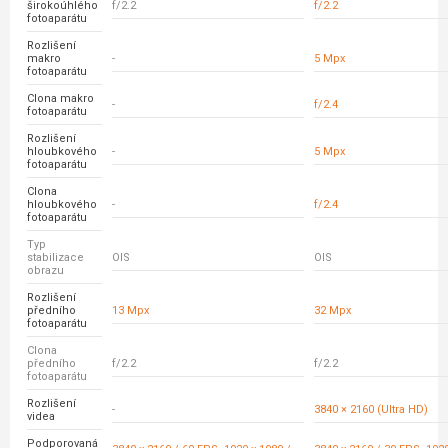
širokoúhlého
f/2.2
f/2.2
fotoaparátu
Rozlišení
makro
-
5 Mpx
fotoaparátu
Clona makro
-
f/2.4
fotoaparátu
Rozlišení
hloubkového
-
5 Mpx
fotoaparátu
Clona
hloubkového
-
f/2.4
fotoaparátu
Typ
stabilizace
OIS
OIS
obrazu
Rozlišení
předního
13 Mpx
32 Mpx
fotoaparátu
Clona
předního
f/2.2
f/2.2
fotoaparátu
Rozlišení
-
3840 × 2160 (Ultra HD)
videa
Podporovaná