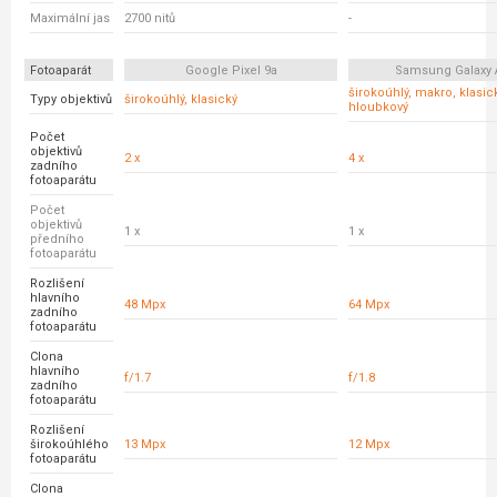
Maximální jas
2700 nitů
-
Fotoaparát
Google Pixel 9a
Samsung Galaxy 
širokoúhlý, makro, klasick
Typy objektivů
širokoúhlý, klasický
hloubkový
Počet
objektivů
2 x
4 x
zadního
fotoaparátu
Počet
objektivů
1 x
1 x
předního
fotoaparátu
Rozlišení
hlavního
48 Mpx
64 Mpx
zadního
fotoaparátu
Clona
hlavního
f/1.7
f/1.8
zadního
fotoaparátu
Rozlišení
širokoúhlého
13 Mpx
12 Mpx
fotoaparátu
Clona