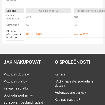
Obecné
Google Pixel 9a
Motorola Moto G86 P
Česká
Ano
Ano
lokalizace
Distribuce
CZ
CZ
Oficiální
představení
Březen 2025
Květen 2025
telefonu
JAK NAKUPOVAT
O SPOLEČNOSTI
Možnosti dopravy
Kariéra
Možnosti platby
FAQ - nejčastěji pokládané
dotazy
Nákup na splátky
Autorizované servisy
Obchodní podmínky
Kde nás najdete?
Zpracování osobních údajů