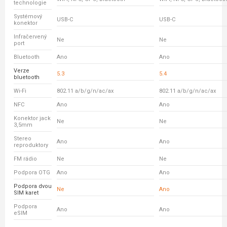
technologie
Systémový
USB-C
USB-C
konektor
Infračervený
Ne
Ne
port
Bluetooth
Ano
Ano
Verze
5.3
5.4
bluetooth
Wi-Fi
802.11 a/b/g/n/ac/ax
802.11 a/b/g/n/ac/ax
NFC
Ano
Ano
Konektor jack
Ne
Ne
3,5mm
Stereo
Ano
Ano
reproduktory
FM rádio
Ne
Ne
Podpora OTG
Ano
Ano
Podpora dvou
Ne
Ano
SIM karet
Podpora
Ano
Ano
eSIM