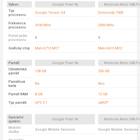
Výkon
Google Pixel 9a
Motorola Moto G86 P
Typ
Google Tensor G4
Dimensity 7300
procesoru
Frekvence
3100 MHz
2500 MHz
procesoru
Počet jader
8
8
procesoru
Grafický chip
Mali-G715 MC7
Mali-G615 MC2
Paměť
Google Pixel 9a
Motorola Moto G86 P
Uživatelská
128 GB
256 GB
paměť
Paměťová
Ne
Ano
karta
Paměť RAM
8 GB
12 GB
Typ paměti
UFS 3.1
uMCP
Operační
Google Pixel 9a
Motorola Moto G86 P
systém
Mobilní
Google Mobile Services
Google Mobile Services
služby