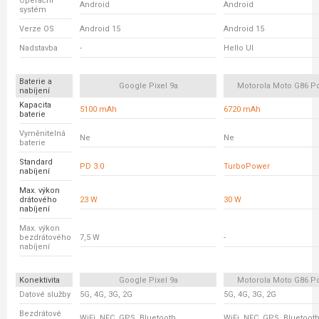
Operační
Android
Android
systém
Verze OS
Android 15
Android 15
Nadstavba
-
Hello UI
Baterie a
Google Pixel 9a
Motorola Moto G86 P
nabíjení
Kapacita
5100 mAh
6720 mAh
baterie
Vyměnitelná
Ne
Ne
baterie
Standard
PD 3.0
TurboPower
nabíjení
Max. výkon
drátového
23 W
30 W
nabíjení
Max. výkon
bezdrátového
7,5 W
-
nabíjení
Konektivita
Google Pixel 9a
Motorola Moto G86 P
Datové služby
5G, 4G, 3G, 2G
5G, 4G, 3G, 2G
Bezdrátové
WiFi, NFC, GPS, Bluetooth
WiFi, NFC, GPS, Bluetoot