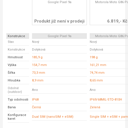
Google Pixel 9a
Motorola Moto G86 P
Produkt již není v prodeji
6.819,- Kč
Konstrukce
Google Pixel 9a
Motorola Moto G86 P
Stav
Nový
Nový
Konstrukce
Dotyková
Dotyková
Hmotnost
185,9 g
198 g
Výška
154,7 mm
161,21 mm
Šířka
73,3 mm
74,74 mm
Hloubka
8,9 mm
8,65 mm
Odolné
Ano
Ano
(outdoor)
Typ odolnosti
IP68
IP69/68MIL-STD-810H
Barva
Černá
Zelená
Konfigurace
Dual SIM (nanoSIM + eSIM)
Single SIM + eSIM + pam
karet