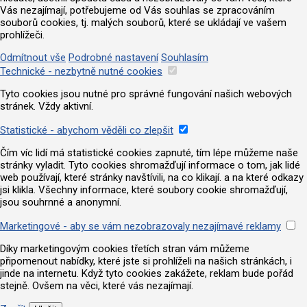
Vás nezajímají, potřebujeme od Vás souhlas se zpracováním
souborů cookies, tj. malých souborů, které se ukládají ve vašem
prohlížeči.
Odmítnout vše
Podrobné nastavení
Souhlasím
Technické - nezbytně nutné cookies
Tyto cookies jsou nutné pro správné fungování našich webových
stránek. Vždy aktivní.
Statistické - abychom věděli co zlepšit
Čím víc lidí má statistické cookies zapnuté, tím lépe můžeme naše
stránky vyladit. Tyto cookies shromažďují informace o tom, jak lidé
web používají, které stránky navštívili, na co klikají. a na které odkazy
jsi klikla. Všechny informace, které soubory cookie shromažďují,
jsou souhrnné a anonymní.
Marketingové - aby se vám nezobrazovaly nezajímavé reklamy
Díky marketingovým cookies třetích stran vám můžeme
připomenout nabídky, které jste si prohlíželi na našich stránkách, i
jinde na internetu. Když tyto cookies zakážete, reklam bude pořád
stejně. Ovšem na věci, které vás nezajímají.