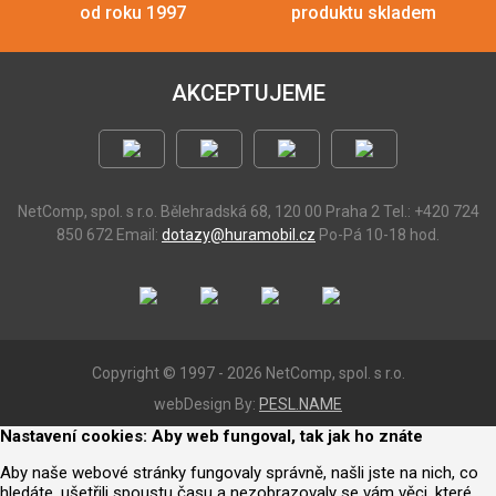
od roku 1997
produktu skladem
AKCEPTUJEME
NetComp, spol. s r.o.
Bělehradská 68, 120 00 Praha 2
Tel.: +420 724
850 672
Email:
dotazy@huramobil.cz
Po-Pá 10-18 hod.
Copyright © 1997 - 2026 NetComp, spol. s r.o.
webDesign By:
PESL.NAME
Nastavení cookies: Aby web fungoval, tak jak ho znáte
Aby naše webové stránky fungovaly správně, našli jste na nich, co
hledáte, ušetřili spoustu času a nezobrazovaly se vám věci, které