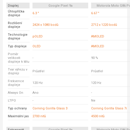
Displej
Google Pixel 9a
Motorola Moto G86 P
Úhlopříčka
6.3 "
6.67 "
displeje
Rozlišení
2424 x 1080 bodů
2712 x 1220 bodů
displeje
Technologie
pOLED
AMOLED
displeje
Typ displeje
OLED
AMOLED
Poměr
velikosti
-
90 %
displeje k tělu
Tvar výřezu v
Průstřel
Průstřel
displeji
Frekvence
120 Hz
120 Hz
displeje
Always On
Ano
-
LTPO
-
Ne
Typ ochrany
Corning Gorilla Glass 3
Corning Gorilla Glass 7i
Maximální jas
2700 nitů
4500 nitů
Fotoaparát
Google Pixel 9a
Motorola Moto G86 P