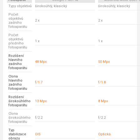
Typy objektivů
širokoúhlý, klasický
širokoúhlý, klasický
Počet
objektivů
2 x
2 x
zadního
fotoaparátu
Počet
objektivů
1 x
1 x
předního
fotoaparátu
Rozlišení
hlavního
48 Mpx
50 Mpx
zadního
fotoaparátu
Clona
hlavního
f/1.7
f/1.8
zadního
fotoaparátu
Rozlišení
širokoúhlého
13 Mpx
8 Mpx
fotoaparátu
Clona
širokoúhlého
f/2.2
f/2.2
fotoaparátu
Typ
stabilizace
OIS
Optická
obrazu