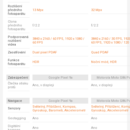
Rozlišení
předního
13 Mpx
32 Mpx
fotoaparátu
Clona
předního
f/2.2
f/2.2
fotoaparátu
Podporovaná
3840 x 2160 / 60 FPS, 1920 x 1080 /
3840 x 2160 / 30 FPS, 1920
rozlišení
60 FPS
60 FPS, 1920 x 1080 / 120
videa
Zaostřování
Dual pixel PDAF
Quad PDAF
Funkce
HDR
Noční mód, HDR
fotoaparátu
Zabezpečení
Google Pixel 9a
Motorola Moto G86 P
Čtečka otisku
Ano, v displeji
Ano, v displeji
prstů
Navigace
Google Pixel 9a
Motorola Moto G86 P
Světelný, Přiblížení, Kompas,
Světelný, Přiblížení, Kom
Senzory
Gyroskop, Barometr, Akcelerometr
Gyroskop, Akcelerometr
Geotagging
Ano
Ano
Digitální
Ano
Ano
kompas