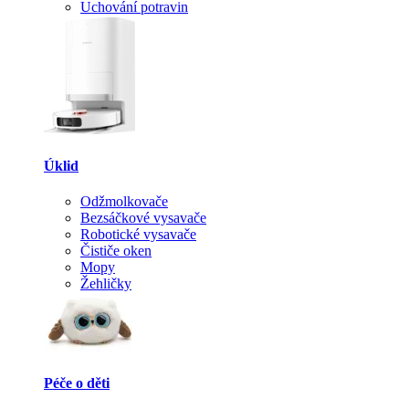
Uchování potravin
Úklid
Odžmolkovače
Bezsáčkové vysavače
Robotické vysavače
Čističe oken
Mopy
Žehličky
Péče o děti