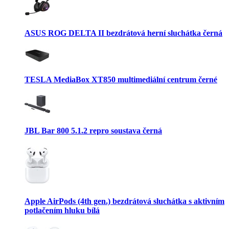
ASUS ROG DELTA II bezdrátová herní sluchátka černá
TESLA MediaBox XT850 multimediální centrum černé
JBL Bar 800 5.1.2 repro soustava černá
Apple AirPods (4th gen.) bezdrátová sluchátka s aktivním
potlačením hluku bílá