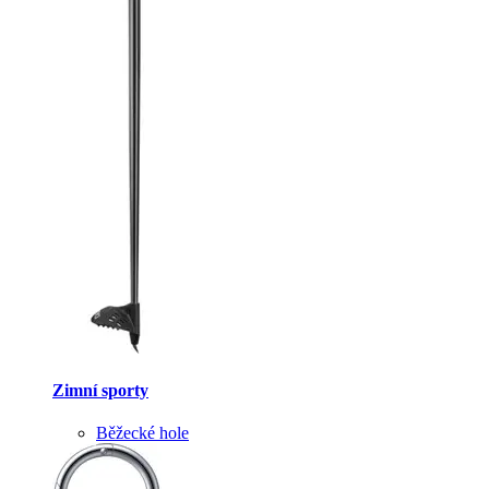
Zimní sporty
Běžecké hole