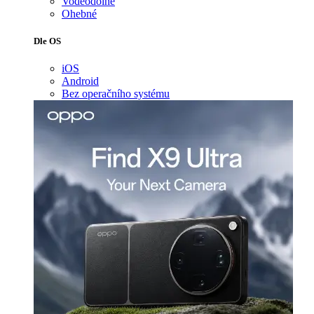
Voděodolné
Ohebné
Dle OS
iOS
Android
Bez operačního systému