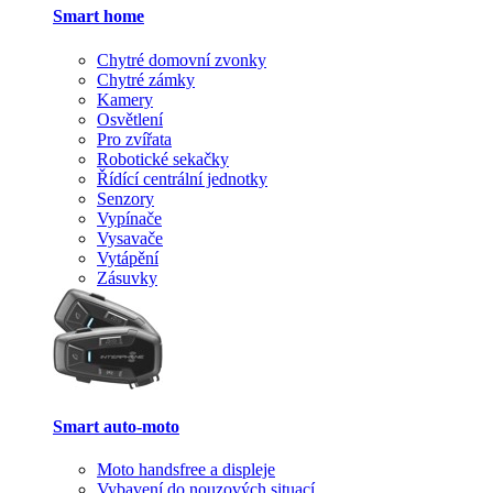
Smart home
Chytré domovní zvonky
Chytré zámky
Kamery
Osvětlení
Pro zvířata
Robotické sekačky
Řídící centrální jednotky
Senzory
Vypínače
Vysavače
Vytápění
Zásuvky
Smart auto-moto
Moto handsfree a displeje
Vybavení do nouzových situací