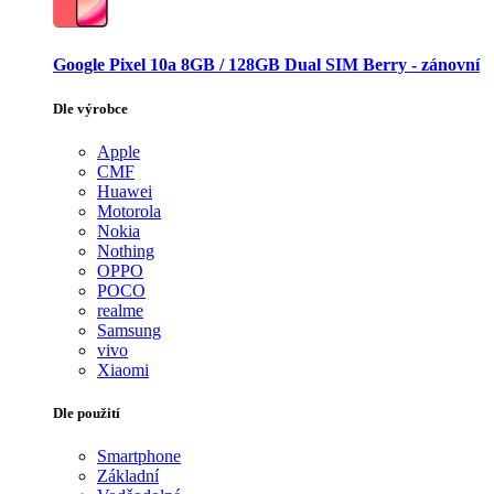
Google Pixel 10a 8GB / 128GB Dual SIM Berry - zánovní
Dle výrobce
Apple
CMF
Huawei
Motorola
Nokia
Nothing
OPPO
POCO
realme
Samsung
vivo
Xiaomi
Dle použití
Smartphone
Základní