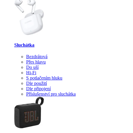
Sluchátka
Bezdrátová
Přes hlavu
Do uší
Hi-Fi
S potlačením hluku
Dle použití
Dle připojení
Příslušenství pro sluchátka