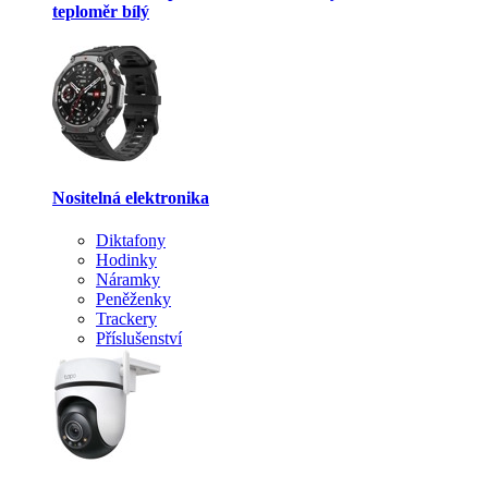
teploměr bílý
Nositelná elektronika
Diktafony
Hodinky
Náramky
Peněženky
Trackery
Příslušenství