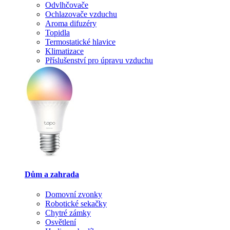
Odvlhčovače
Ochlazovače vzduchu
Aroma difuzéry
Topidla
Termostatické hlavice
Klimatizace
Příslušenství pro úpravu vzduchu
Dům a zahrada
Domovní zvonky
Robotické sekačky
Chytré zámky
Osvětlení