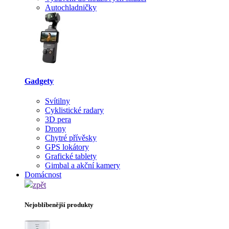
Autochladničky
Gadgety
Svítilny
Cyklistické radary
3D pera
Drony
Chytré přívěsky
GPS lokátory
Grafické tablety
Gimbal a akční kamery
Domácnost
zpět
Nejoblíbenější produkty