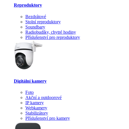
Reproduktory
Bezdrátové
Stolní reproduktory
Soundbary
Radiobudíky, chytré hodiny
Příslušenství pro reproduktory
Digitální kamery
Foto
Akční a outdoorové
IP kamery
Webkamery
Stabilizátory
Příslušenství pro kamery