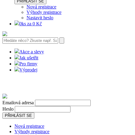
PŘIHLÁSIT SE
Nová registrace
Výhody registrace
Nastavit heslo
0ks za 0 Kč
Akce a slevy
Jak ušetřit
Pro firmy
Výprodej
Emailová adresa
Heslo
PŘIHLÁSIT SE
Nová registrace
Výhody registrace