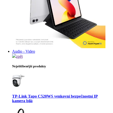
Audio - Video
zpět
Nejoblíbenější produkty
TP-Link Tapo C520WS venkovní bezpečnostní IP
kamera bílá