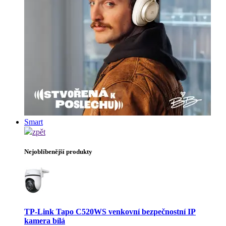
Smart
zpět
Nejoblíbenější produkty
TP-Link Tapo C520WS venkovní bezpečnostní IP
kamera bílá