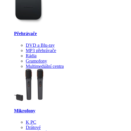
Přehrávače
DVD a Blu-ray
MP3 přehrávače
Rádia
Gramofony
Multimediální centra
Mikrofony
K PC
Drátové