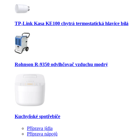
TP-Link Kasa KE100 chytrá termostatická hlavice bílá
Rohnson R-9350 odvlhčovač vzduchu modrý
Kuchyňské spotřebiče
Příprava jídla
Příprava nápojů