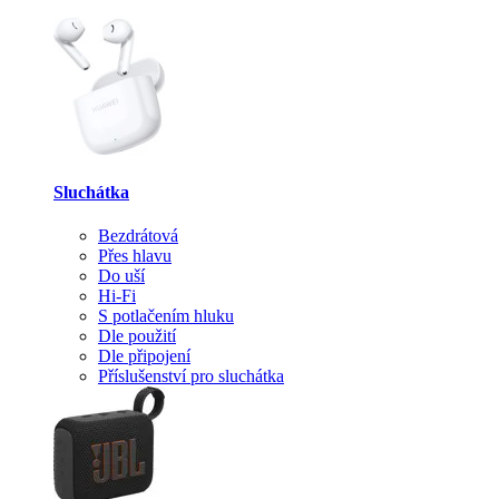
Sluchátka
Bezdrátová
Přes hlavu
Do uší
Hi-Fi
S potlačením hluku
Dle použití
Dle připojení
Příslušenství pro sluchátka