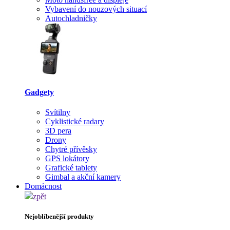
Vybavení do nouzových situací
Autochladničky
Gadgety
Svítilny
Cyklistické radary
3D pera
Drony
Chytré přívěsky
GPS lokátory
Grafické tablety
Gimbal a akční kamery
Domácnost
zpět
Nejoblíbenější produkty