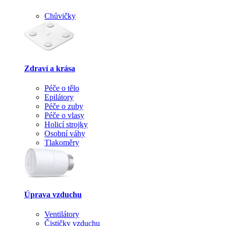
Chůvičky
Zdraví a krása
Péče o tělo
Epilátory
Péče o zuby
Péče o vlasy
Holicí strojky
Osobní váhy
Tlakoměry
Úprava vzduchu
Ventilátory
Čističky vzduchu