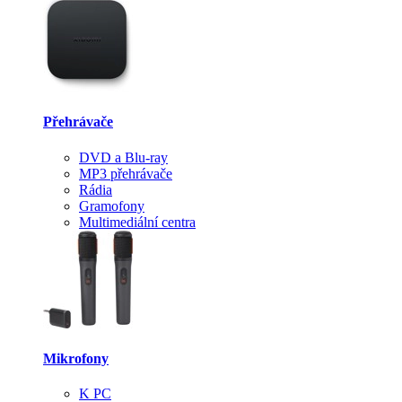
Přehrávače
DVD a Blu-ray
MP3 přehrávače
Rádia
Gramofony
Multimediální centra
Mikrofony
K PC