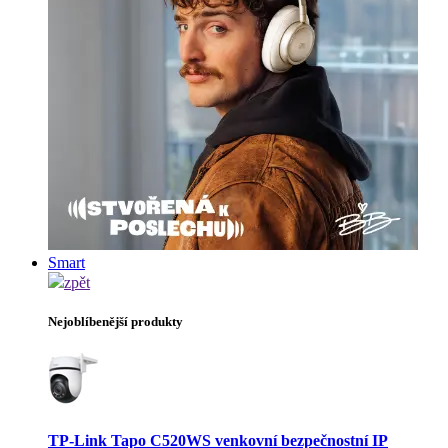
Smart
zpět
Nejoblíbenější produkty
TP-Link Tapo C520WS venkovní bezpečnostní IP