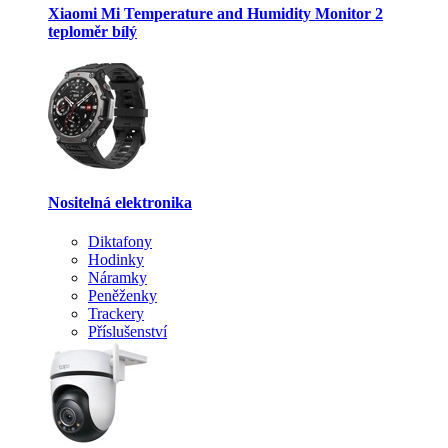
Xiaomi Mi Temperature and Humidity Monitor 2
teploměr bílý
Nositelná elektronika
Diktafony
Hodinky
Náramky
Peněženky
Trackery
Příslušenství