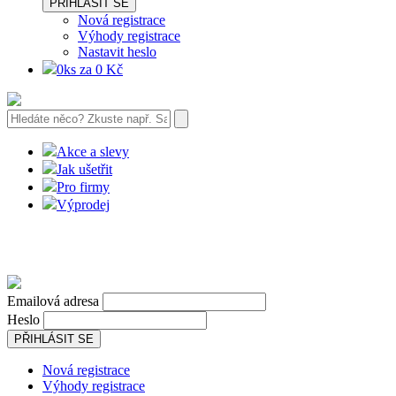
PŘIHLÁSIT SE
Nová registrace
Výhody registrace
Nastavit heslo
0ks za 0 Kč
Akce a slevy
Jak ušetřit
Pro firmy
Výprodej
Emailová adresa
Heslo
PŘIHLÁSIT SE
Nová registrace
Výhody registrace