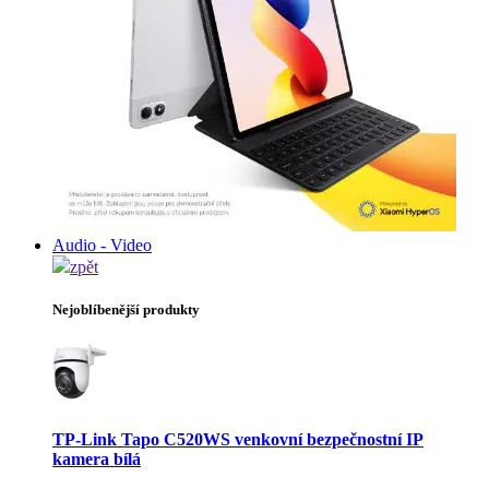
Audio - Video
zpět
Nejoblíbenější produkty
TP-Link Tapo C520WS venkovní bezpečnostní IP
kamera bílá