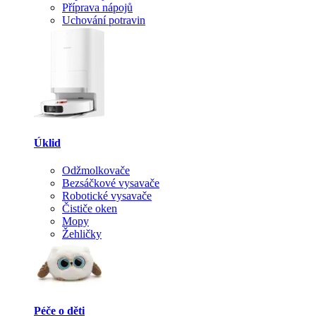
Příprava nápojů
Uchování potravin
Úklid
Odžmolkovače
Bezsáčkové vysavače
Robotické vysavače
Čističe oken
Mopy
Žehličky
Péče o děti