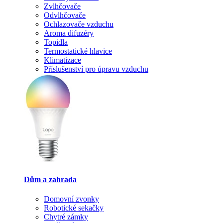
Zvlhčovače
Odvlhčovače
Ochlazovače vzduchu
Aroma difuzéry
Topidla
Termostatické hlavice
Klimatizace
Příslušenství pro úpravu vzduchu
Dům a zahrada
Domovní zvonky
Robotické sekačky
Chytré zámky