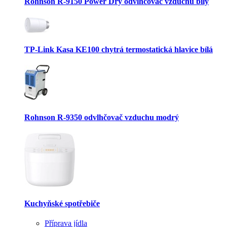
Rohnson R-9150 Power Dry odvlhčovač vzduchu bílý
TP-Link Kasa KE100 chytrá termostatická hlavice bílá
Rohnson R-9350 odvlhčovač vzduchu modrý
Kuchyňské spotřebiče
Příprava jídla