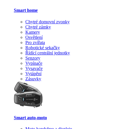
Smart home
Chytré domovní zvonky
Chytré zámky
Kamery
Osvětlení
Pro zvířata
Robotické sekačky
Řídící centrální jednotky
Senzory
Vypínače
Vysavače
Vytápění
Zásuvky
Smart auto-moto
Moto handsfree a displeje