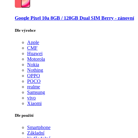
Google Pixel 10a 8GB / 128GB Dual SIM Berry - zánovní
Dle výrobce
Apple
CMF
Huawei
Motorola
Nokia
Nothing
OPPO
POCO
realme
Samsung
vivo
Xiaomi
Dle použití
Smartphone
Základní