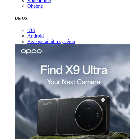
Voděodolné
Ohebné
Dle OS
iOS
Android
Bez operačního systému