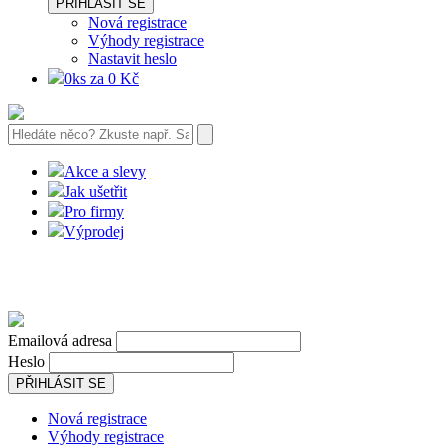
PŘIHLÁSIT SE
Nová registrace
Výhody registrace
Nastavit heslo
0ks za 0 Kč
Akce a slevy
Jak ušetřit
Pro firmy
Výprodej
Emailová adresa
Heslo
PŘIHLÁSIT SE
Nová registrace
Výhody registrace