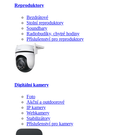
Reproduktory
Bezdrátové
Stolní reproduktory
Soundbary
Radiobudíky, chytré hodiny
Příslušenství pro reproduktory
Digitální kamery
Foto
Akční a outdoorové
IP kamery
Webkamery
Stabilizátory
Příslušenství pro kamery