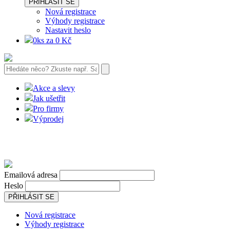
PŘIHLÁSIT SE
Nová registrace
Výhody registrace
Nastavit heslo
0ks za 0 Kč
Akce a slevy
Jak ušetřit
Pro firmy
Výprodej
Emailová adresa
Heslo
PŘIHLÁSIT SE
Nová registrace
Výhody registrace