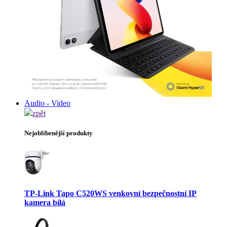
Audio - Video
zpět
Nejoblíbenější produkty
TP-Link Tapo C520WS venkovní bezpečnostní IP
kamera bílá