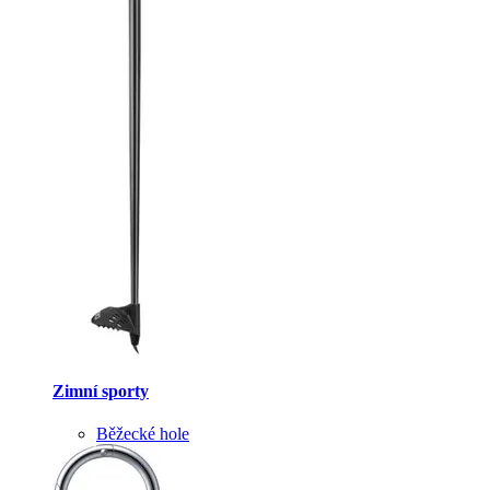
Zimní sporty
Běžecké hole