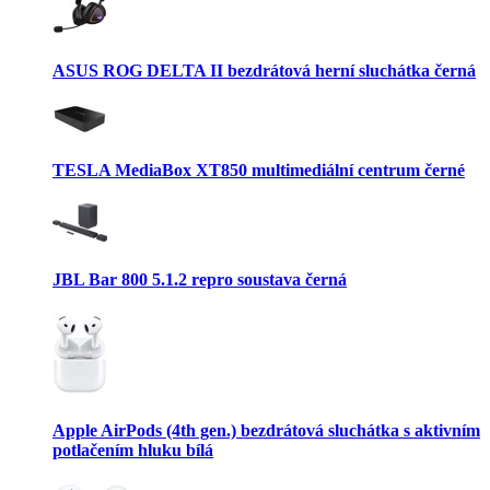
ASUS ROG DELTA II bezdrátová herní sluchátka černá
TESLA MediaBox XT850 multimediální centrum černé
JBL Bar 800 5.1.2 repro soustava černá
Apple AirPods (4th gen.) bezdrátová sluchátka s aktivním
potlačením hluku bílá