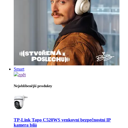
Smart
zpět
Nejoblíbenější produkty
TP-Link Tapo C520WS venkovní bezpečnostní IP
kamera bílá