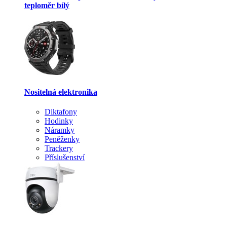
teploměr bílý
Nositelná elektronika
Diktafony
Hodinky
Náramky
Peněženky
Trackery
Příslušenství