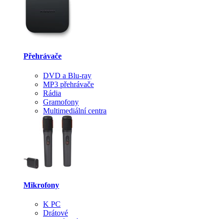
Přehrávače
DVD a Blu-ray
MP3 přehrávače
Rádia
Gramofony
Multimediální centra
Mikrofony
K PC
Drátové