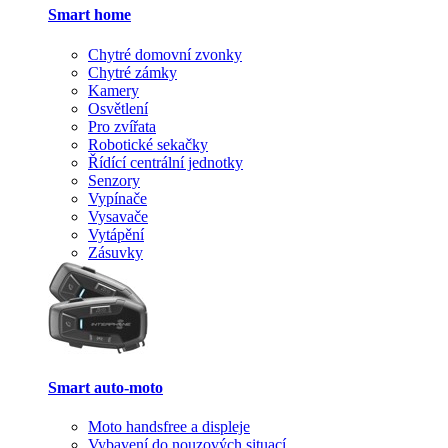
Smart home
Chytré domovní zvonky
Chytré zámky
Kamery
Osvětlení
Pro zvířata
Robotické sekačky
Řídící centrální jednotky
Senzory
Vypínače
Vysavače
Vytápění
Zásuvky
Smart auto-moto
Moto handsfree a displeje
Vybavení do nouzových situací