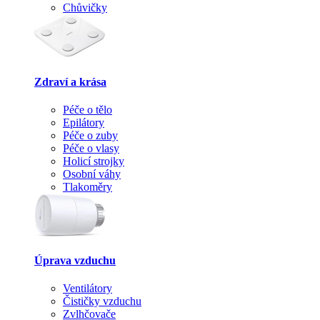
Chůvičky
Zdraví a krása
Péče o tělo
Epilátory
Péče o zuby
Péče o vlasy
Holicí strojky
Osobní váhy
Tlakoměry
Úprava vzduchu
Ventilátory
Čističky vzduchu
Zvlhčovače