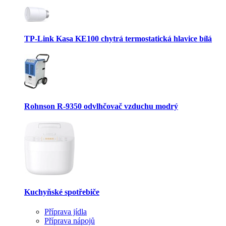
TP-Link Kasa KE100 chytrá termostatická hlavice bílá
Rohnson R-9350 odvlhčovač vzduchu modrý
Kuchyňské spotřebiče
Příprava jídla
Příprava nápojů