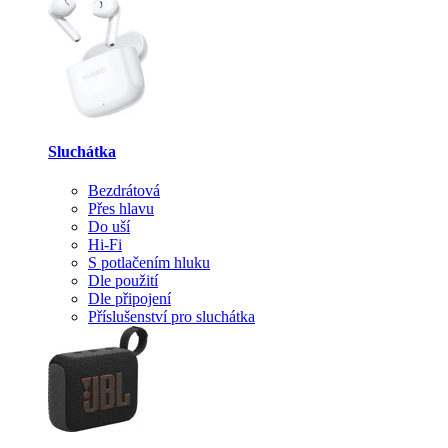
Sluchátka
Bezdrátová
Přes hlavu
Do uší
Hi-Fi
S potlačením hluku
Dle použití
Dle připojení
Příslušenství pro sluchátka