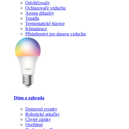
Odvlhčovače
Ochlazovače vzduchu
Aroma difuzéry
Topidla
Termostatické hlavice
Klimatizace
Příslušenství pro úpravu vzduchu
Dům a zahrada
Domovní zvonky
Robotické sekačky
Chytré zámky
Osvětlení