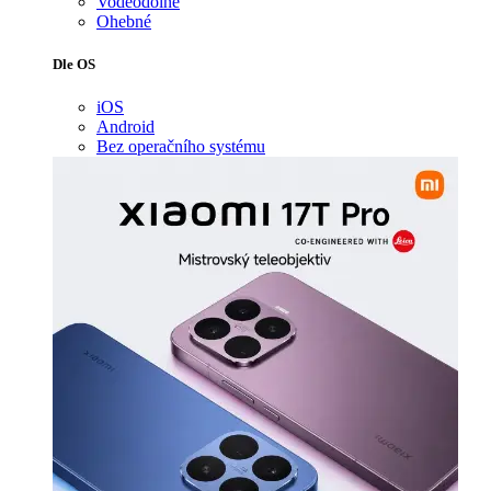
Voděodolné
Ohebné
Dle OS
iOS
Android
Bez operačního systému