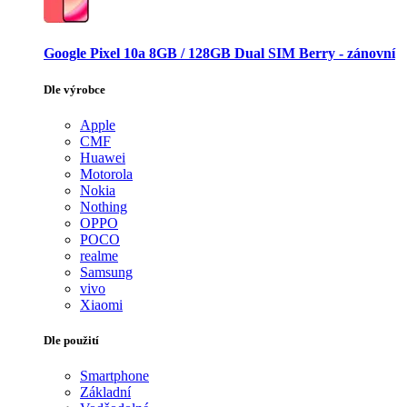
Google Pixel 10a 8GB / 128GB Dual SIM Berry - zánovní
Dle výrobce
Apple
CMF
Huawei
Motorola
Nokia
Nothing
OPPO
POCO
realme
Samsung
vivo
Xiaomi
Dle použití
Smartphone
Základní