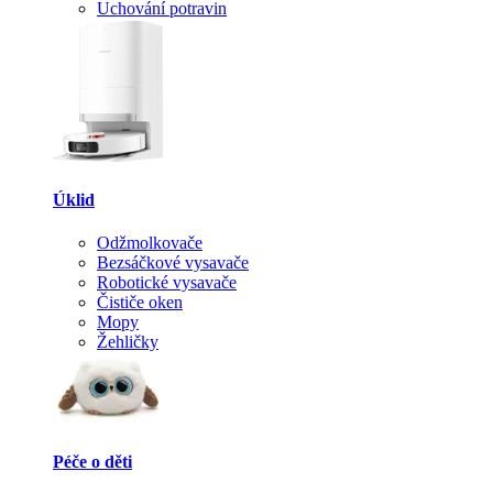
Uchování potravin
Úklid
Odžmolkovače
Bezsáčkové vysavače
Robotické vysavače
Čističe oken
Mopy
Žehličky
Péče o děti