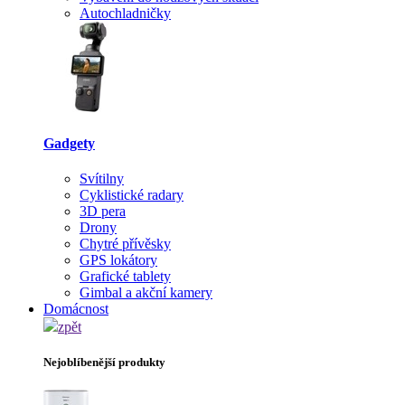
Autochladničky
Gadgety
Svítilny
Cyklistické radary
3D pera
Drony
Chytré přívěsky
GPS lokátory
Grafické tablety
Gimbal a akční kamery
Domácnost
zpět
Nejoblíbenější produkty