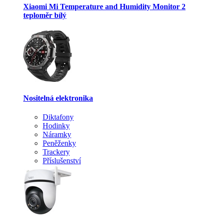
Xiaomi Mi Temperature and Humidity Monitor 2
teploměr bílý
Nositelná elektronika
Diktafony
Hodinky
Náramky
Peněženky
Trackery
Příslušenství