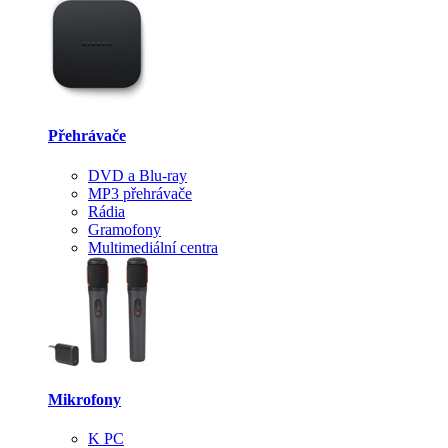
Přehrávače
DVD a Blu-ray
MP3 přehrávače
Rádia
Gramofony
Multimediální centra
Mikrofony
K PC