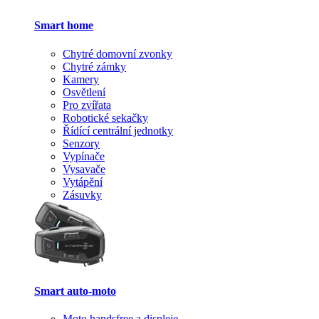
Smart home
Chytré domovní zvonky
Chytré zámky
Kamery
Osvětlení
Pro zvířata
Robotické sekačky
Řídící centrální jednotky
Senzory
Vypínače
Vysavače
Vytápění
Zásuvky
Smart auto-moto
Moto handsfree a displeje