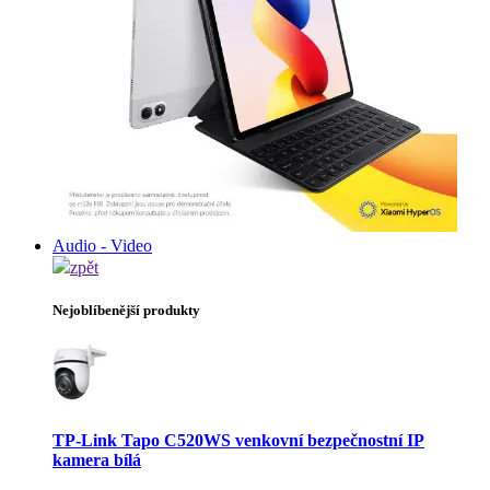
Audio - Video
zpět
Nejoblíbenější produkty
TP-Link Tapo C520WS venkovní bezpečnostní IP
kamera bílá