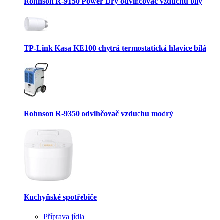
Rohnson R-9150 Power Dry odvlhčovač vzduchu bílý
TP-Link Kasa KE100 chytrá termostatická hlavice bílá
Rohnson R-9350 odvlhčovač vzduchu modrý
Kuchyňské spotřebiče
Příprava jídla