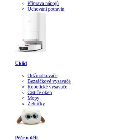
Příprava nápojů
Uchování potravin
Úklid
Odžmolkovače
Bezsáčkové vysavače
Robotické vysavače
Čističe oken
Mopy
Žehličky
Péče o děti