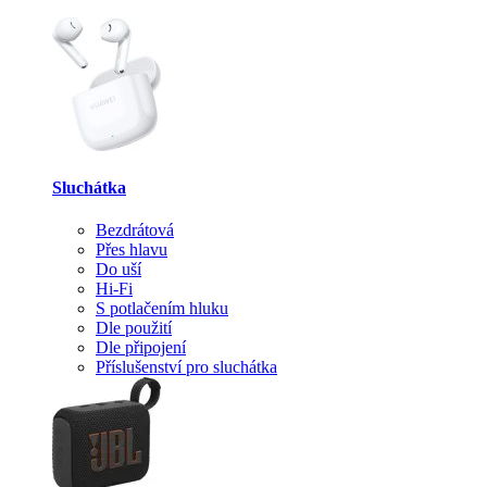
Sluchátka
Bezdrátová
Přes hlavu
Do uší
Hi-Fi
S potlačením hluku
Dle použití
Dle připojení
Příslušenství pro sluchátka