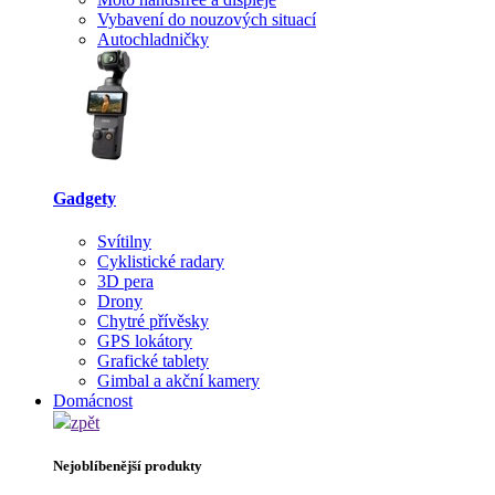
Vybavení do nouzových situací
Autochladničky
Gadgety
Svítilny
Cyklistické radary
3D pera
Drony
Chytré přívěsky
GPS lokátory
Grafické tablety
Gimbal a akční kamery
Domácnost
zpět
Nejoblíbenější produkty