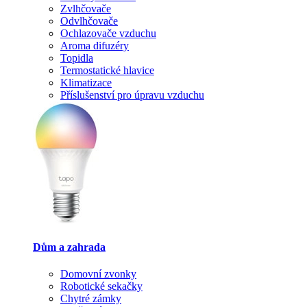
Zvlhčovače
Odvlhčovače
Ochlazovače vzduchu
Aroma difuzéry
Topidla
Termostatické hlavice
Klimatizace
Příslušenství pro úpravu vzduchu
Dům a zahrada
Domovní zvonky
Robotické sekačky
Chytré zámky