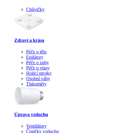
Chůvičky
Zdraví a krása
Péče o tělo
Epilátory
Péče o zuby
Péče o vlasy
Holicí strojky
Osobní váhy
Tlakoměry
Úprava vzduchu
Ventilátory
Čističky vzduchu