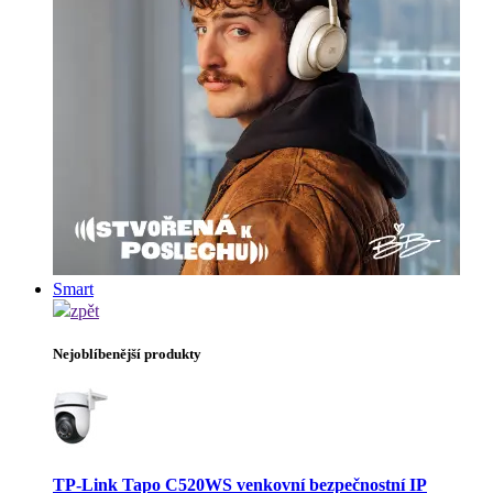
Smart
zpět
Nejoblíbenější produkty
TP-Link Tapo C520WS venkovní bezpečnostní IP