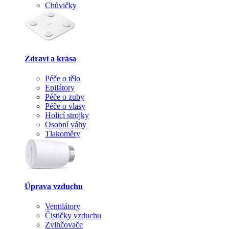
Chůvičky
Zdraví a krása
Péče o tělo
Epilátory
Péče o zuby
Péče o vlasy
Holicí strojky
Osobní váhy
Tlakoměry
Úprava vzduchu
Ventilátory
Čističky vzduchu
Zvlhčovače