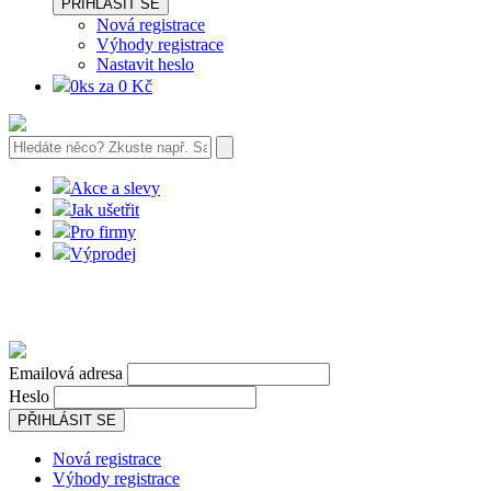
PŘIHLÁSIT SE
Nová registrace
Výhody registrace
Nastavit heslo
0ks za 0 Kč
Akce a slevy
Jak ušetřit
Pro firmy
Výprodej
Emailová adresa
Heslo
PŘIHLÁSIT SE
Nová registrace
Výhody registrace