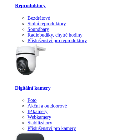
Reproduktory
Bezdrátové
Stolní reproduktory
Soundbary
Radiobudíky, chytré hodiny
Příslušenství pro reproduktory
Digitální kamery
Foto
Akční a outdoorové
IP kamery
Webkamery
Stabilizátory
Příslušenství pro kamery