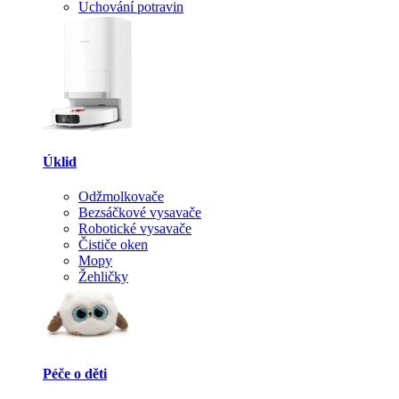
Uchování potravin
Úklid
Odžmolkovače
Bezsáčkové vysavače
Robotické vysavače
Čističe oken
Mopy
Žehličky
Péče o děti