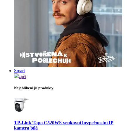
Smart
zpět
Nejoblíbenější produkty
TP-Link Tapo C520WS venkovní bezpečnostní IP
kamera bílá