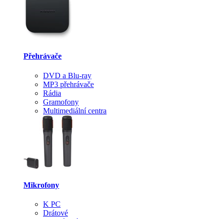
Přehrávače
DVD a Blu-ray
MP3 přehrávače
Rádia
Gramofony
Multimediální centra
Mikrofony
K PC
Drátové