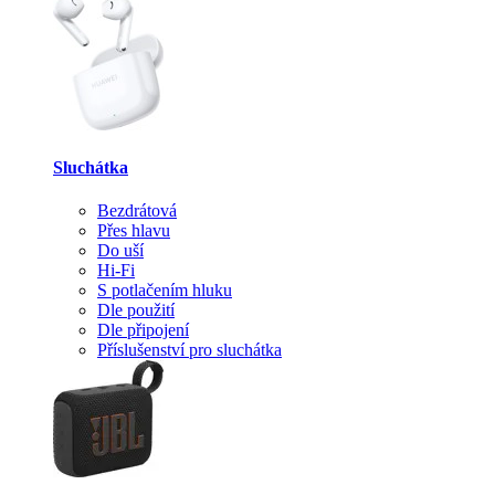
Sluchátka
Bezdrátová
Přes hlavu
Do uší
Hi-Fi
S potlačením hluku
Dle použití
Dle připojení
Příslušenství pro sluchátka