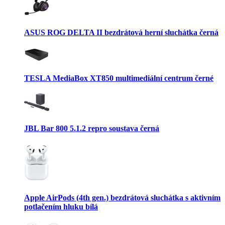
ASUS ROG DELTA II bezdrátová herní sluchátka černá
TESLA MediaBox XT850 multimediální centrum černé
JBL Bar 800 5.1.2 repro soustava černá
Apple AirPods (4th gen.) bezdrátová sluchátka s aktivním
potlačením hluku bílá