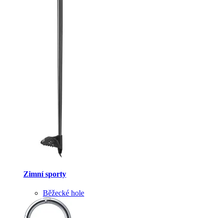
Zimní sporty
Běžecké hole