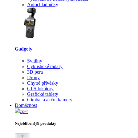
Autochladničky
Gadgety
Svítilny
Cyklistické radary
3D pera
Drony
Chytré přívěsky
GPS lokátory
Grafické tablety
Gimbal a akční kamery
Domácnost
zpět
Nejoblíbenější produkty