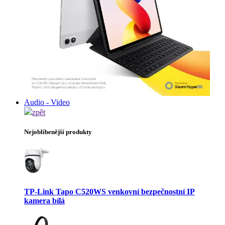
Audio - Video
zpět
Nejoblíbenější produkty
TP-Link Tapo C520WS venkovní bezpečnostní IP
kamera bílá