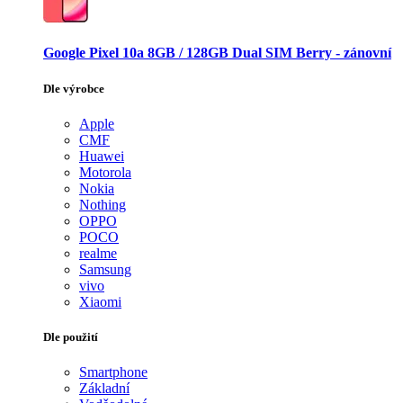
Google Pixel 10a 8GB / 128GB Dual SIM Berry - zánovní
Dle výrobce
Apple
CMF
Huawei
Motorola
Nokia
Nothing
OPPO
POCO
realme
Samsung
vivo
Xiaomi
Dle použití
Smartphone
Základní