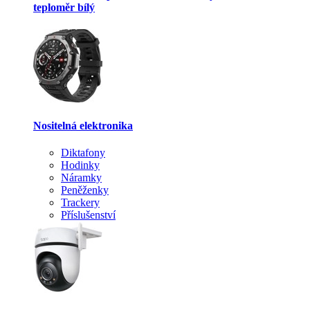
teploměr bílý
Nositelná elektronika
Diktafony
Hodinky
Náramky
Peněženky
Trackery
Příslušenství