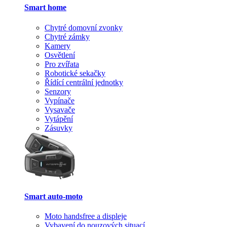
Smart home
Chytré domovní zvonky
Chytré zámky
Kamery
Osvětlení
Pro zvířata
Robotické sekačky
Řídící centrální jednotky
Senzory
Vypínače
Vysavače
Vytápění
Zásuvky
Smart auto-moto
Moto handsfree a displeje
Vybavení do nouzových situací