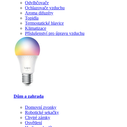
Odvlhčovače
Ochlazovače vzduchu
Aroma difuzéry
Topidla
Termostatické hlavice
Klimatizace
Příslušenství pro úpravu vzduchu
Dům a zahrada
Domovní zvonky
Robotické sekačky
Chytré zámky
Osvětlení