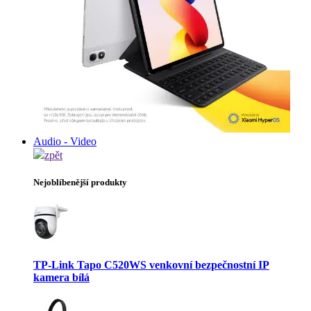
Audio - Video
zpět
Nejoblíbenější produkty
TP-Link Tapo C520WS venkovní bezpečnostní IP
kamera bílá