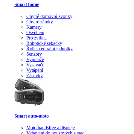
Smart home
Chytré domovní zvonky
Chytré zámky
Kamery
Osvětlení
Pro zvířata
Robotické sekačky
Řídící centrální jednotky
Senzory
Vypínače
Vysavače
Vytápění
Zásuvky
Smart auto-moto
Moto handsfree a displeje
Vybavení do nouzových situací