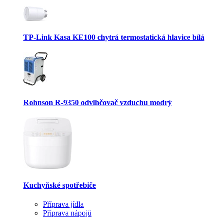
TP-Link Kasa KE100 chytrá termostatická hlavice bílá
Rohnson R-9350 odvlhčovač vzduchu modrý
Kuchyňské spotřebiče
Příprava jídla
Příprava nápojů