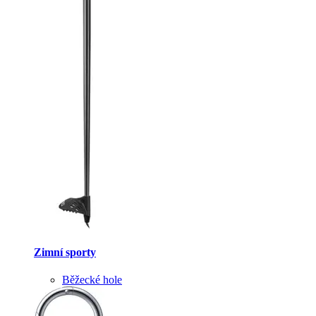
Zimní sporty
Běžecké hole