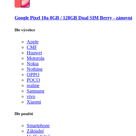
Google Pixel 10a 8GB / 128GB Dual SIM Berry - zánovní
Dle výrobce
Apple
CMF
Huawei
Motorola
Nokia
Nothing
OPPO
POCO
realme
Samsung
vivo
Xiaomi
Dle použití
Smartphone
Základní