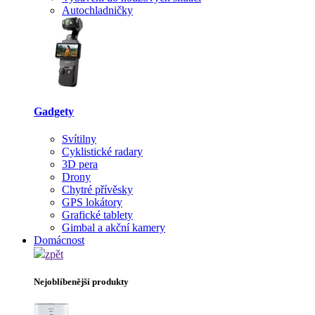
Autochladničky
Gadgety
Svítilny
Cyklistické radary
3D pera
Drony
Chytré přívěsky
GPS lokátory
Grafické tablety
Gimbal a akční kamery
Domácnost
zpět
Nejoblíbenější produkty