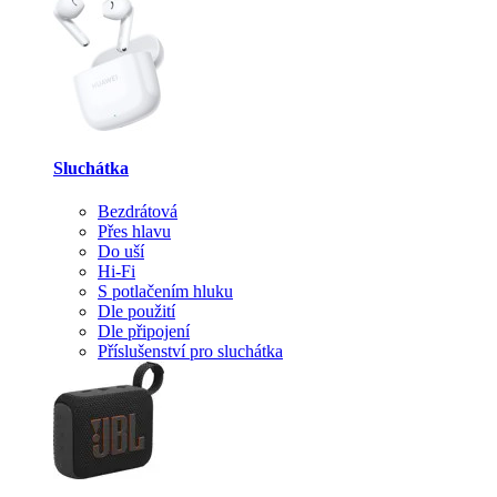
Sluchátka
Bezdrátová
Přes hlavu
Do uší
Hi-Fi
S potlačením hluku
Dle použití
Dle připojení
Příslušenství pro sluchátka