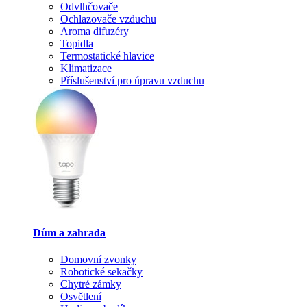
Odvlhčovače
Ochlazovače vzduchu
Aroma difuzéry
Topidla
Termostatické hlavice
Klimatizace
Příslušenství pro úpravu vzduchu
Dům a zahrada
Domovní zvonky
Robotické sekačky
Chytré zámky
Osvětlení