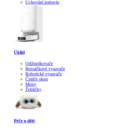
Uchování potravin
Úklid
Odžmolkovače
Bezsáčkové vysavače
Robotické vysavače
Čističe oken
Mopy
Žehličky
Péče o děti