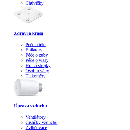
Chůvičky
Zdraví a krása
Péče o tělo
Epilátory
Péče o zuby
Péče o vlasy
Holicí strojky
Osobní váhy
Tlakoměry
Úprava vzduchu
Ventilátory
Čističky vzduchu
Zvlhčovače