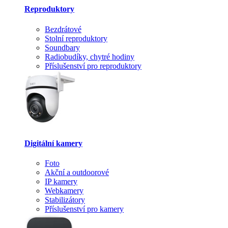
Reproduktory
Bezdrátové
Stolní reproduktory
Soundbary
Radiobudíky, chytré hodiny
Příslušenství pro reproduktory
Digitální kamery
Foto
Akční a outdoorové
IP kamery
Webkamery
Stabilizátory
Příslušenství pro kamery