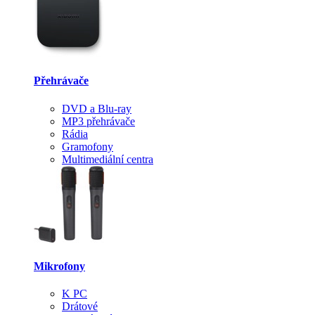
Přehrávače
DVD a Blu-ray
MP3 přehrávače
Rádia
Gramofony
Multimediální centra
Mikrofony
K PC
Drátové