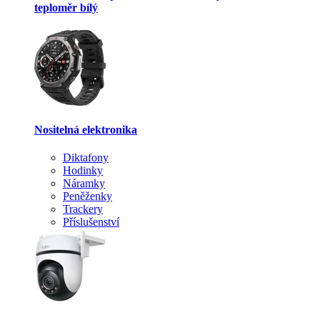
teploměr bílý
Nositelná elektronika
Diktafony
Hodinky
Náramky
Peněženky
Trackery
Příslušenství