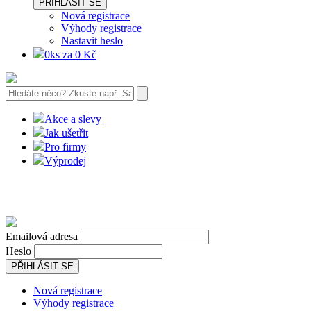
PŘIHLÁSIT SE
Nová registrace
Výhody registrace
Nastavit heslo
0ks za 0 Kč
Akce a slevy
Jak ušetřit
Pro firmy
Výprodej
Emailová adresa
Heslo
PŘIHLÁSIT SE
Nová registrace
Výhody registrace