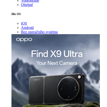
Voděodolné
Ohebné
Dle OS
iOS
Android
Bez operačního systému