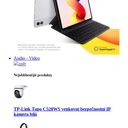
Audio - Video
zpět
Nejoblíbenější produkty
TP-Link Tapo C520WS venkovní bezpečnostní IP
kamera bílá