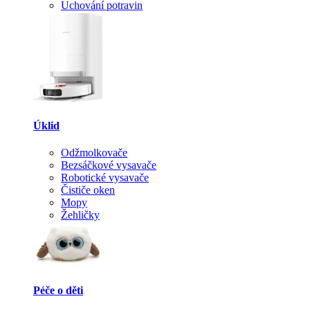
Uchování potravin
Úklid
Odžmolkovače
Bezsáčkové vysavače
Robotické vysavače
Čističe oken
Mopy
Žehličky
Péče o děti