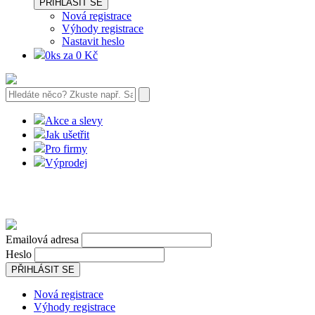
PŘIHLÁSIT SE
Nová registrace
Výhody registrace
Nastavit heslo
0ks za 0 Kč
Akce a slevy
Jak ušetřit
Pro firmy
Výprodej
Emailová adresa
Heslo
PŘIHLÁSIT SE
Nová registrace
Výhody registrace