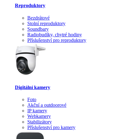
Reproduktory
Bezdrátové
Stolní reproduktory
Soundbary
Radiobudíky, chytré hodiny
Příslušenství pro reproduktory
Digitální kamery
Foto
Akční a outdoorové
IP kamery
Webkamery
Stabilizátory
Příslušenství pro kamery