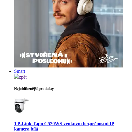
Smart
zpět
Nejoblíbenější produkty
TP-Link Tapo C520WS venkovní bezpečnostní IP
kamera bílá