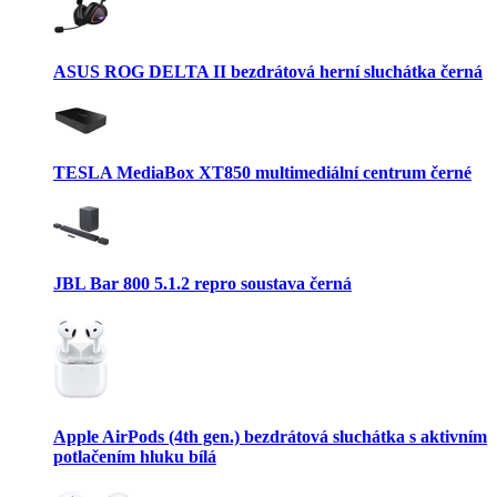
ASUS ROG DELTA II bezdrátová herní sluchátka černá
TESLA MediaBox XT850 multimediální centrum černé
JBL Bar 800 5.1.2 repro soustava černá
Apple AirPods (4th gen.) bezdrátová sluchátka s aktivním
potlačením hluku bílá