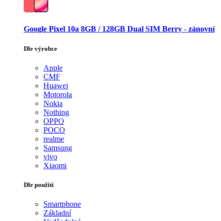
Google Pixel 10a 8GB / 128GB Dual SIM Berry - zánovní
Dle výrobce
Apple
CMF
Huawei
Motorola
Nokia
Nothing
OPPO
POCO
realme
Samsung
vivo
Xiaomi
Dle použití
Smartphone
Základní