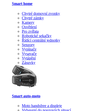
Smart home
Chytré domovní zvonky
Chytré zámky
Kamery
Osvětlení
Pro zvířata
Robotické sekačky
Řídící centrální jednotky
Senzory
Vypínače
Vysavače
Vytápění
Zásuvky
Smart auto-moto
Moto handsfree a displeje
Vybavení do nouzových situací