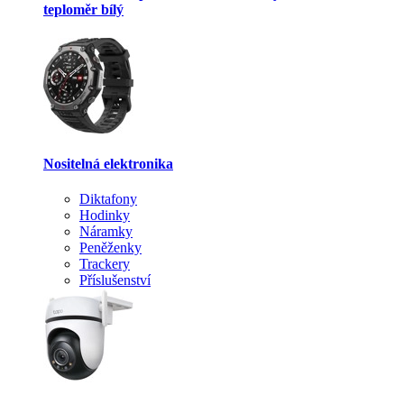
teploměr bílý
Nositelná elektronika
Diktafony
Hodinky
Náramky
Peněženky
Trackery
Příslušenství