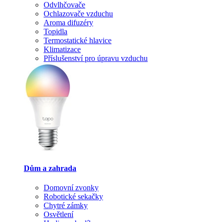
Odvlhčovače
Ochlazovače vzduchu
Aroma difuzéry
Topidla
Termostatické hlavice
Klimatizace
Příslušenství pro úpravu vzduchu
Dům a zahrada
Domovní zvonky
Robotické sekačky
Chytré zámky
Osvětlení