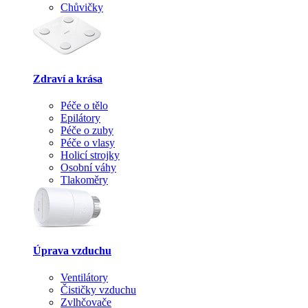
Chůvičky
Zdraví a krása
Péče o tělo
Epilátory
Péče o zuby
Péče o vlasy
Holicí strojky
Osobní váhy
Tlakoměry
Úprava vzduchu
Ventilátory
Čističky vzduchu
Zvlhčovače