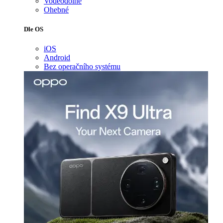
Voděodolné
Ohebné
Dle OS
iOS
Android
Bez operačního systému