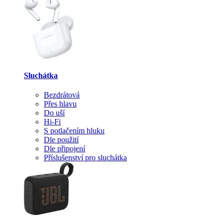
Sluchátka
Bezdrátová
Přes hlavu
Do uší
Hi-Fi
S potlačením hluku
Dle použití
Dle připojení
Příslušenství pro sluchátka