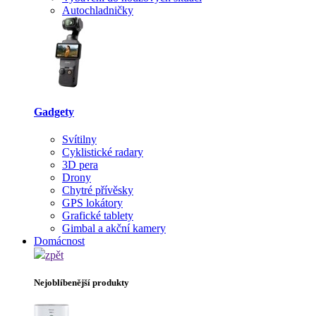
Autochladničky
Gadgety
Svítilny
Cyklistické radary
3D pera
Drony
Chytré přívěsky
GPS lokátory
Grafické tablety
Gimbal a akční kamery
Domácnost
zpět
Nejoblíbenější produkty