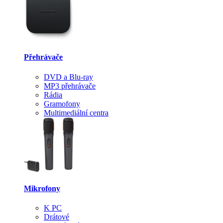
Přehrávače
DVD a Blu-ray
MP3 přehrávače
Rádia
Gramofony
Multimediální centra
Mikrofony
K PC
Drátové