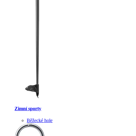
Zimní sporty
Běžecké hole