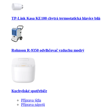
TP-Link Kasa KE100 chytrá termostatická hlavice bílá
Rohnson R-9350 odvlhčovač vzduchu modrý
Kuchyňské spotřebiče
Příprava jídla
Příprava nápojů