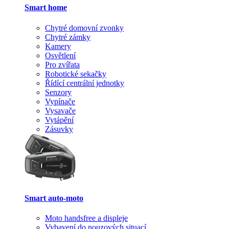
Smart home
Chytré domovní zvonky
Chytré zámky
Kamery
Osvětlení
Pro zvířata
Robotické sekačky
Řídící centrální jednotky
Senzory
Vypínače
Vysavače
Vytápění
Zásuvky
Smart auto-moto
Moto handsfree a displeje
Vybavení do nouzových situací