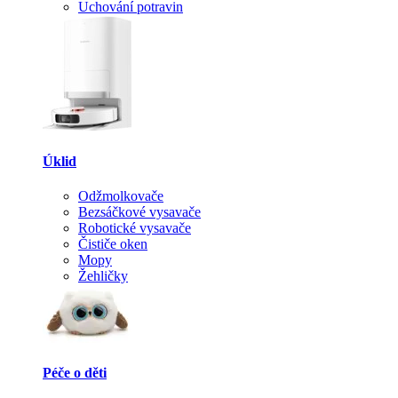
Uchování potravin
Úklid
Odžmolkovače
Bezsáčkové vysavače
Robotické vysavače
Čističe oken
Mopy
Žehličky
Péče o děti