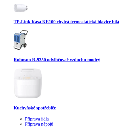
TP-Link Kasa KE100 chytrá termostatická hlavice bílá
Rohnson R-9350 odvlhčovač vzduchu modrý
Kuchyňské spotřebiče
Příprava jídla
Příprava nápojů