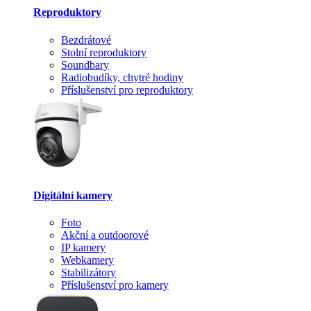
Reproduktory
Bezdrátové
Stolní reproduktory
Soundbary
Radiobudíky, chytré hodiny
Příslušenství pro reproduktory
Digitální kamery
Foto
Akční a outdoorové
IP kamery
Webkamery
Stabilizátory
Příslušenství pro kamery