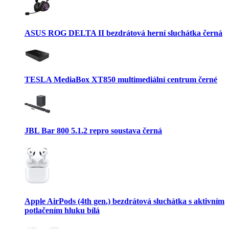
ASUS ROG DELTA II bezdrátová herní sluchátka černá
TESLA MediaBox XT850 multimediální centrum černé
JBL Bar 800 5.1.2 repro soustava černá
Apple AirPods (4th gen.) bezdrátová sluchátka s aktivním
potlačením hluku bílá