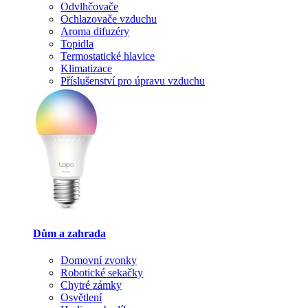
Odvlhčovače
Ochlazovače vzduchu
Aroma difuzéry
Topidla
Termostatické hlavice
Klimatizace
Příslušenství pro úpravu vzduchu
Dům a zahrada
Domovní zvonky
Robotické sekačky
Chytré zámky
Osvětlení