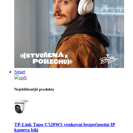
Smart
zpět
Nejoblíbenější produkty
TP-Link Tapo C520WS venkovní bezpečnostní IP
kamera bílá