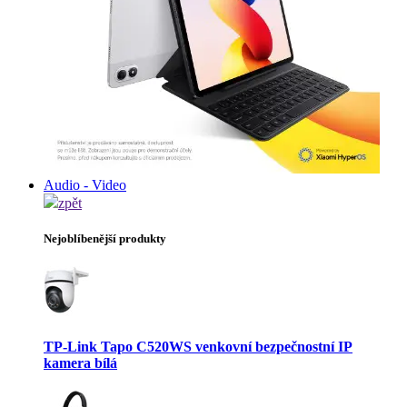
Audio - Video
zpět
Nejoblíbenější produkty
TP-Link Tapo C520WS venkovní bezpečnostní IP
kamera bílá