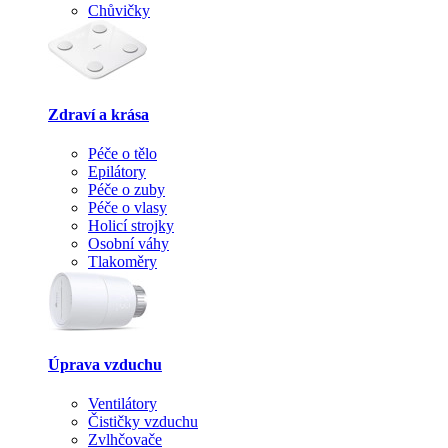
Chůvičky
Zdraví a krása
Péče o tělo
Epilátory
Péče o zuby
Péče o vlasy
Holicí strojky
Osobní váhy
Tlakoměry
Úprava vzduchu
Ventilátory
Čističky vzduchu
Zvlhčovače