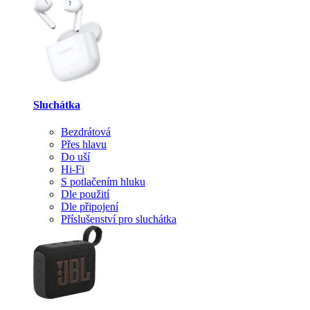
Sluchátka
Bezdrátová
Přes hlavu
Do uší
Hi-Fi
S potlačením hluku
Dle použití
Dle připojení
Příslušenství pro sluchátka