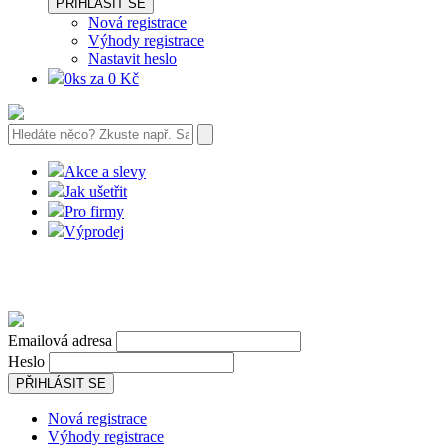
PŘIHLÁSIT SE
Nová registrace
Výhody registrace
Nastavit heslo
0ks za 0 Kč
Akce a slevy
Jak ušetřit
Pro firmy
Výprodej
Emailová adresa
Heslo
PŘIHLÁSIT SE
Nová registrace
Výhody registrace