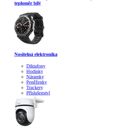
teploměr bílý
Nositelná elektronika
Diktafony
Hodinky
Náramky
Peněženky
Trackery
Příslušenství