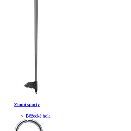
Zimní sporty
Běžecké hole