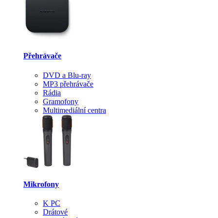
Přehrávače
DVD a Blu-ray
MP3 přehrávače
Rádia
Gramofony
Multimediální centra
Mikrofony
K PC
Drátové