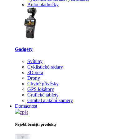
Autochladničky
Gadgety
Svítilny
Cyklistické radary
3D pera
Drony
Chytré přívěsky
GPS lokátory
Grafické tablety
Gimbal a akční kamery
Domácnost
zpět
Nejoblíbenější produkty